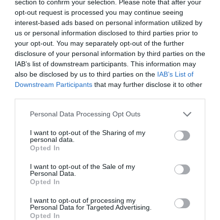
section to confirm your selection. Please note that after your
ÖSSZES ELŐADÓ
opt-out request is processed you may continue seeing
interest-based ads based on personal information utilized by
us or personal information disclosed to third parties prior to
your opt-out. You may separately opt-out of the further
disclosure of your personal information by third parties on the
IAB’s list of downstream participants. This information may
KINEK AJÁNLJUK
also be disclosed by us to third parties on the
IAB’s List of
Downstream Participants
that may further disclose it to other
third parties.
Aki tisztában szeretne lenni a magyar gazdaság
kilátásait meghatározó legfontosabb tényezők
Personal Data Processing Opt Outs
alakulásával.
I want to opt-out of the Sharing of my
personal data.
Aki tudni akarja, mi jelenti a legnagyobb veszélyt a
Opted In
magyar gazdaság növekedésére. Befektető, aki
I want to opt-out of the Sale of my
aktívan keresi az előnyös befektetési
Personal Data.
Opted In
lehetőségeket még egy ilyen gyorsan változó,
vámháborús világban is.
I want to opt-out of processing my
Personal Data for Targeted Advertising.
Opted In