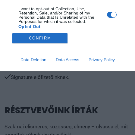
Befektető, aki aktívan keresi az előnyös befektetési
lehetőségeket még egy ilyen gyorsan változó,
I want to opt-out of Collection, Use,
Retention, Sale, and/or Sharing of my
vámháborús világban is.
Personal Data that Is Unrelated with the
Purposes for which it was collected.
Opted Out
Akit érdekel az autóipar technológiai és piaci
átalakulása.
CONFIRM
Döntéshozóknak, vállalati vezetőknek.
Data Deletion
Data Access
Privacy Policy
Minden magánbefektetőnek.
Signature előfizetőinknek.
RÉSZTVEVŐINK ÍRTÁK
Szakmai elismerés, közösség, élmény – olvassa el, mit
mondtak rólunk résztvevőink!