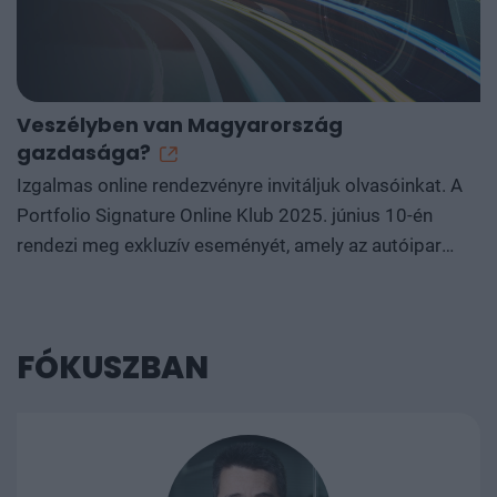
Veszélyben van Magyarország
gazdasága?
Izgalmas online rendezvényre invitáljuk olvasóinkat. A
Portfolio Signature Online Klub 2025. június 10-én
rendezi meg exkluzív eseményét, amely az autóipar
forradalmi átalakulását állítja középpontba, és nem
fogjuk megkerülni a magyar gazdaság érintettségét
sem. Ne maradj le erről a kivételes lehetőségről, ahol
FÓKUSZBAN
szakértők elemzik a szektor jövőjét és annak hatásait a
magyar gazdaságra. További részletek és regisztráció
a befektetői klub oldalán.