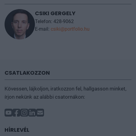
hirtelen történés miatt szükséges a névcsere.
CSIKI GERGELY
További információt az
árak
fülön talál.
Telefon: 428-9062
E-mail:
csiki@portfolio.hu
CSATLAKOZZON
Kövessen, lájkoljon, iratkozzon fel, hallgasson minket,
írjon nekünk az alábbi csatornákon:
HÍRLEVÉL