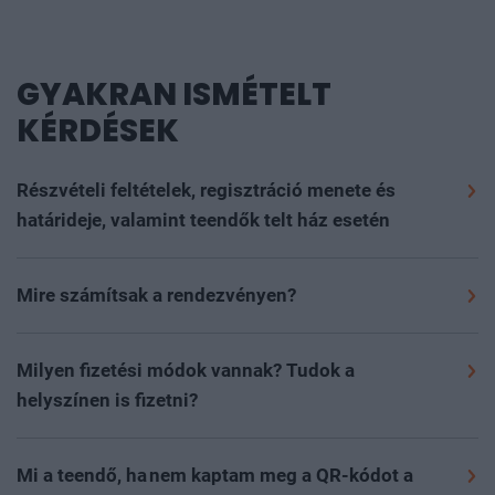
GYAKRAN ISMÉTELT
KÉRDÉSEK
Részvételi feltételek, regisztráció menete és
határideje, valamint teendők telt ház esetén
Szeretettel várunk minden 16. életévét betöltött
érdeklődőt, akit megszólít az esemény szakmai
Mire számítsak a rendezvényen?
programja, szívesen részt venne rajta és nyitott új
Részvétel módja: online
partnerek megismerésére, magas színvonalú
Milyen fizetési módok vannak? Tudok a
kapcsolatépítési lehetőségekre.
helyszínen is fizetni?
Rendezvényeinkre a
portfolio.hu/rendezvenyek
oldalon
A részvételi díjat és az egyéb költségeket
lehet regisztrálni az adott esemény aloldalán, a
(szobafoglalás, kiegészítők stb.) a regisztrációs
Mi a teendő, ha nem kaptam meg a QR-kódot a
„regisztráció” gombra kattintva.
A GDPR-megfelelés