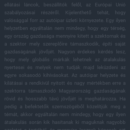
ellátási láncok, beszállítók felől, az Európai Unió
szabályozásai részéről. Kijelenthető tehát, hogy
valósággal forr az autóipar üzleti környezete. Egy ilyen
helyzetben egyáltalán nem mindegy, hogy egy térség,
egy ország gazdasága mennyire kitett a szektornak és
a szektor mely szereplőire támaszkodik, építi saját
gazdaságának jövőjét. Nagyon érdekes kérdés lesz,
hogy mely globális márkák lehetnek az átalakulás
nyertesei és melyek nem tudják majd leküzdeni az
egyre sokasodó kihívásokat. Az autóipar helyzete és
kilátásai a rendkívül nyitott és nagy mértékben erre a
szektorra támaszkodó Magyarország gazdaságának
rövid és hosszabb távú jövőjét is meghatározza. Ha
pedig a befektetők szemszögéből közelítjük meg a
témát, akkor egyáltalán nem mindegy, hogy egy ilyen
átalakulás során kik hasítanak ki maguknak nagyobb
szeletet a tortából, és mennyire lesznek képesek ezt