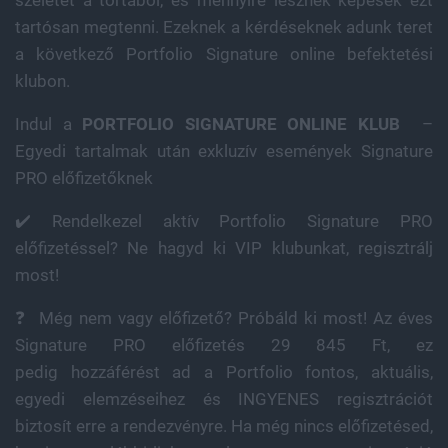
tartósan megtenni. Ezeknek a kérdéseknek adunk teret
a következő Portfolio Signature online befektetési
klubon.
Indul a
PORTFOLIO SIGNATURE ONLINE KLUB
–
Egyedi tartalmak után exkluzív események Signature
PRO előfizetőknek
✔️ Rendelkezel aktív Portfolio Signature PRO
előfizetéssel? Ne hagyd ki VIP klubunkat, regisztrálj
most!
❓ Még nem vagy előfizető? Próbáld ki most! Az éves
Signature PRO előfizetés 29 845 Ft, ez
pedig hozzáférést ad a Portfolio fontos, aktuális,
egyedi elemzéseihez és INGYENES regisztrációt
biztosít erre a rendezvényre. Ha még nincs előfizetésed,