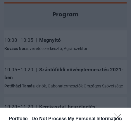
Program
10:00–10:05 |
Megnyitó
Kovács Nóra
, vezető szerkesztő, Agrárszektor
10:05–10:20 |
Szántóföldi növénytermesztés 2021-
ben
Petőházi Tamás
, elnök, Gabonatermesztők Országos Szövetsége
10:20–11:20 |
Kerekasztal-beszélgetés:
Helyzetjelentés aratás után: tapasztalatok és
Portfolio -
Do Not Process My Personal Information
tanulságok egy viszontagságos évben