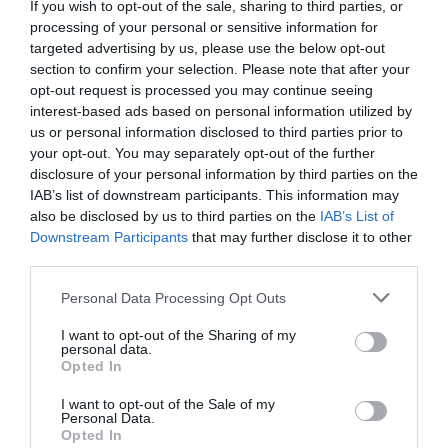
Horváth Tamás
, növényvédelmi szaktanácsadó
If you wish to opt-out of the sale, sharing to third parties, or
Makai Szabolcs
, vezérigazgató, Talentis Agro Csoport
processing of your personal or sensitive information for
Pikó Tímea
, elnök, Gabonaszövetség
targeted advertising by us, please use the below opt-out
Szűcs András
, főagronómus, Belvárdgyulai Zrt.
section to confirm your selection. Please note that after your
opt-out request is processed you may continue seeing
interest-based ads based on personal information utilized by
us or personal information disclosed to third parties prior to
your opt-out. You may separately opt-out of the further
KAPCSOLAT
disclosure of your personal information by third parties on the
IAB’s list of downstream participants. This information may
also be disclosed by us to third parties on the
IAB’s List of
SZERVEZÉS, LEBONYOLÍTÁS, INFORMÁCIÓK
Downstream Participants
that may further disclose it to other
third parties.
TUSÁK ZITA
Telefon: +36-20-334-8455
Personal Data Processing Opt Outs
E-mail:
rendezveny@portfolio.hu
I want to opt-out of the Sharing of my
personal data.
Opted In
TARTALMI ÉS SZERVEZÉSI KÉRDÉSEK
I want to opt-out of the Sale of my
Personal Data.
KOVÁCS NÓRA
Opted In