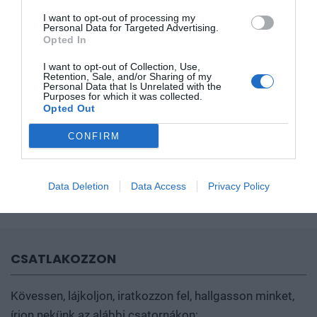
E-mail:
kovacs.nora@portfolio.hu
I want to opt-out of processing my
Personal Data for Targeted Advertising.
Opted In
I want to opt-out of Collection, Use,
Retention, Sale, and/or Sharing of my
SZPONZORÁCIÓS LEHETŐSÉGEK
Personal Data that Is Unrelated with the
Purposes for which it was collected.
Opted Out
PISONT KLAUDIA
E-mail:
pisont.klaudia@portfolio.hu
CONFIRM
Data Deletion
Data Access
Privacy Policy
CSATLAKOZZON
Kövessen, lájkoljon, iratkozzon fel, hallgasson minket,
írjon nekünk az alábbi csatornákon: