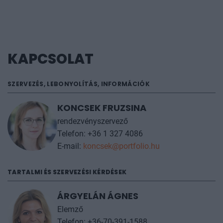
hirtelen történés miatt szükséges a névcsere.
További információt az
árak
fülön talál.
KAPCSOLAT
SZERVEZÉS, LEBONYOLÍTÁS, INFORMÁCIÓK
KONCSEK FRUZSINA
rendezvényszervező
Telefon: +36 1 327 4086
E-mail:
koncsek@portfolio.hu
TARTALMI ÉS SZERVEZÉSI KÉRDÉSEK
ÁRGYELÁN ÁGNES
Elemző
Telefon: +36-70-391-1588