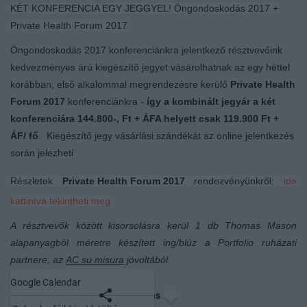
KÉT KONFERENCIA EGY JEGGYEL! Öngondoskodás 2017 +
Private Health Forum 2017
Öngondoskodás 2017 konferenciánkra jelentkező résztvevőink
kedvezményes árú kiegészítő jegyet vásárolhatnak az egy héttel
korábban, első alkalommal megrendezésre kerülő
Private Health
Forum 2017
konferenciánkra -
így a kombinált jegyár a két
konferenciára 144.800-, Ft + ÁFA helyett
csak 119.900 Ft +
ÁF/ fő
. Kiegészítő jegy vásárlási szándékát az online jelentkezés
során jelezheti
Részletek
Private Health Forum 2017
rendezvényünkről:
ide
kattintva tekintheti meg
A résztvevők között kisorsolásra kerül 1 db Thomas Mason
alapanyagból méretre készített ing/blúz a Portfolio ruházati
partnere, az
AC su misura
jóvoltából.
Google Calendar
Mentés naptárba
Megosztás