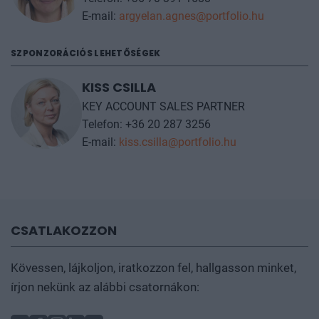
E-mail:
argyelan.agnes@portfolio.hu
SZPONZORÁCIÓS LEHETŐSÉGEK
KISS CSILLA
KEY ACCOUNT SALES PARTNER
Telefon: +36 20 287 3256
E-mail:
kiss.csilla@portfolio.hu
CSATLAKOZZON
Kövessen, lájkoljon, iratkozzon fel, hallgasson minket,
írjon nekünk az alábbi csatornákon: