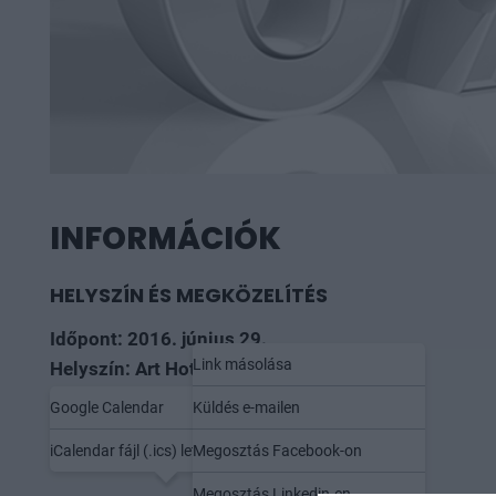
INFORMÁCIÓK
HELYSZÍN ÉS MEGKÖZELÍTÉS
Időpont: 2016. június 29.
Link másolása
Helyszín: Art Hotel
Google Calendar
Küldés e-mailen
Mentés naptárba
Megosztás
iCalendar fájl (.ics) letöltése
Megosztás Facebook-on
Megosztás Linkedin-en