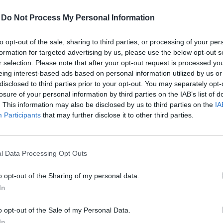
-
Do Not Process My Personal Information
to opt-out of the sale, sharing to third parties, or processing of your per
formation for targeted advertising by us, please use the below opt-out s
deje, valamint teendők telt ház esetén
r selection. Please note that after your opt-out request is processed y
klődőt, akit megszólít az esemény szakmai programja, szívese
eing interest-based ads based on personal information utilized by us or
disclosed to third parties prior to your opt-out. You may separately opt-
ehetőségekre.
 fizetni?
losure of your personal information by third parties on the IAB’s list of
. This information may also be disclosed by us to third parties on the
IA
lás, kiegészítők stb.) a regisztrációs folyamat során kiválas
 lehet regisztrálni az adott esemény aloldalán, a „regisztrá
Participants
that may further disclose it to other third parties.
lőző két napban oldalunkon már csak bankkártyás fizetésre
lt, (díjköteles rendezvény esetén) kifizetett jeggyel rend
péshez?
n garantálni a részvételt.
 nap éjfélig van lehetőség; ezt követően a helyszínen várju
automatikusan kiküldi a QR-kódot. Ingyenes részvétel esetén
illetve ingyenes eseményeink esetén a jegyváltásban.
l Data Processing Opt Outs
en ellenőrizze a spam, social és egyéb almappákat is level
yás fizetés kollégáinknál a regisztrációs pultban.
lkezésre? Hogyan tudom a kedvezmény- vagy szponzoráció
ail címről.
zárólag várólistára lehet jelentkezni. Ebben az esetben a helys
ezekről az aktuális rendezvény oldalán tud tájékozódni
ide
o opt-out of the Sharing of my personal data.
eliratkozott jelentkezőket az esetleges részvételi lehetőség
yedi kódok mezőbe kérjük résztvevőnként beírni az érvénye
In
 ellenőrizze a kifizetést, mivel a belépésre jogosító QR-kód
alja-e a szállást?
e után kérjük keresse kollégáinkat a
rendezveny@portfolio.
 tartalmáról. A jegyár nem tartalmazza a szállás költségét
o opt-out of the Sale of my Personal Data.
llást kiválasztani és foglalni.
In