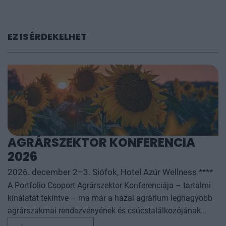
EZ IS ÉRDEKELHET
AGRÁRSZEKTOR KONFERENCIA
2026
2026. december 2–3. Siófok, Hotel Azúr Wellness ****
A Portfolio Csoport Agrárszektor Konferenciája – tartalmi
kínálatát tekintve – ma már a hazai agrárium legnagyobb
agrárszakmai rendezvényének és csúcstalálkozójának
számít. A konferencia célja, hogy összegezze és elemezze