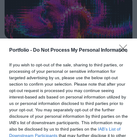
programkínálaton túl alkalmat teremt a szakmai
agentic AI trend. Az önállóan cselekedni képes AI-
kapcsolatépítésre, a networkingre és az üzleti
ügynökök, illetve az egyes üzleti, compliance és
tárgyalásokra, a színvonalas szakmai előadások és
adminisztratív folyamatokat támogató AI-eszközök és
kerekasztal-beszélgetések mellett pedig szórakoztató
vállalti megoldások korábban elképzelhetetlen sebességet
műsorral járul hozzá a résztvevők feltöltődéséhez és
és rendkívüli hatékonyságbeli fejlődési lehetőséget adnak a
DEEP TECH 2026
kikapcsolódásához. A Portfolio Csoport az Agrárszektor
cégeknek. MIt kezdünk a megnyert munkaórákkal és a
Portfolio -
Do Not Process My Personal Information
2026. november 18. Radisson Blu Béke Hotel
Konferencián adja át tizenegy kategóriában azokat az
megspórolt munkaerővel? A core bizniszt is felforgatja a
évente odaítélhető díjakat, amelyek az agrárium
A következő évtizedek technológiai versenye nem azon dől
mesterséges intelligencia? Mire jó a vibe coding?
If you wish to opt-out of the sale, sharing to third parties, or
legkiemelkedőbb szakmai teljesítményeinek és
el, ki használja ügyesebben a kész megoldásokat. Hanem
Nagyvállalatoknak és kkv-knak is szóló rendezvényünkön
processing of your personal or sensitive information for
eredményeinek elismeréséül szolgálnak. A díjakat az
azon, ki képes létrehozni, legyártani és birtokolni azokat a
többek között ezekre a kérdésekre is válaszokat keresünk
targeted advertising by us, please use the below opt-out
agrárium legmeghatározóbb személyeségeiből áll szakmai
technológiákat, amelyek nélkül mások sem tudnak majd
és adunk!
section to confirm your selection. Please note that after your
RÉSZLETEK & JEGYEK
zsűri ítéli oda az ágazati szereplők benyújtott pályázatai
opt-out request is processed you may continue seeing
működni. Egy új akkumulátor, amely tovább tárolja az
interest-based ads based on personal information utilized by
alapján.
energiát. Egy anyag, amely könnyebb, erősebb vagy
us or personal information disclosed to third parties prior to
olcsóbban előállítható a korábbiaknál. Egy gyógyszer vagy
your opt-out. You may separately opt-out of the further
diagnosztikai eljárás, amely korábban kezelhetetlen
disclosure of your personal information by third parties on the
betegségekre ad választ. Robotikai rendszer, védelmi
IAB’s list of downstream participants. This information may
PORTFOLIO KONFERENCIÁK 25 ÉVE
technológia, új gyártási folyamat vagy űripari fejlesztés.
also be disclosed by us to third parties on the
IAB’s List of
Downstream Participants
that may further disclose it to other
Mindezek nem egyik napról a másikra születnek meg: mély