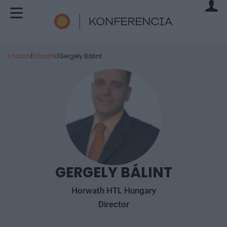
Főoldal
|
Előadók
|
Gergely Bálint
GERGELY BÁLINT
Horwath HTL Hungary
Director