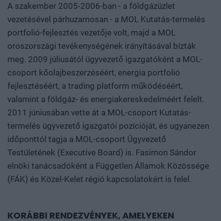
A szakember 2005-2006-ban - a földgázüzlet
vezetésével párhuzamosan - a MOL Kutatás-termelés
portfolió-fejlesztés vezetője volt, majd a MOL
oroszországi tevékenységének irányításával bízták
meg. 2009 júliusától ügyvezető igazgatóként a MOL-
csoport kőolajbeszerzéséért, energia portfolió
fejlesztéséért, a trading platform működéséért,
valamint a földgáz- és energiakereskedelméért felelt.
2011 júniusában vette át a MOL-csoport Kutatás-
termelés ügyvezető igazgatói pozícióját, és ugyanezen
időponttól tagja a MOL-csoport Ügyvezető
Testületének (Executive Board) is. Fasimon Sándor
elnöki tanácsadóként a Független Államok Közössége
(FÁK) és Közel-Kelet régió kapcsolatokért is felel.
KORÁBBI RENDEZVÉNYEK, AMELYEKEN