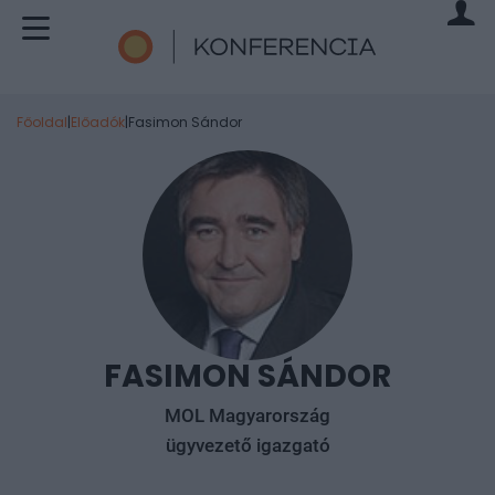
Főoldal
|
Előadók
|
Fasimon Sándor
FASIMON SÁNDOR
MOL Magyarország
ügyvezető igazgató