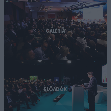
Magyarország és a régió. Deep Tech 2026. Döntéshozói
fórum azoknak, akik időben akarnak bekapcsolódni, a
következő évtizedek legfontosabb technológiai sztorijaiba.
GALÉRIA
ELŐADÓK