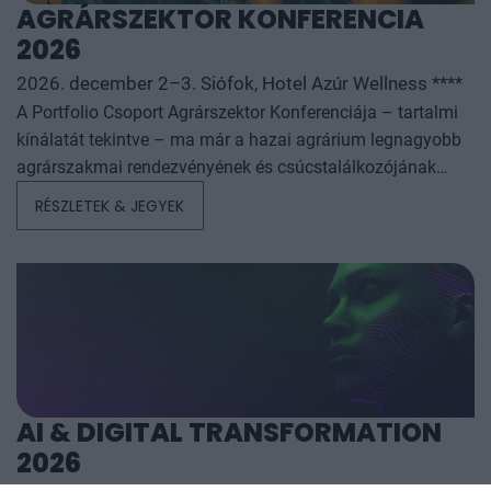
AGRÁRSZEKTOR KONFERENCIA
2026
2026. december 2–3. Siófok, Hotel Azúr Wellness ****
A Portfolio Csoport Agrárszektor Konferenciája – tartalmi
kínálatát tekintve – ma már a hazai agrárium legnagyobb
agrárszakmai rendezvényének és csúcstalálkozójának
számít. A konferencia célja, hogy összegezze és elemezze
RÉSZLETEK & JEGYEK
az év kiemelkedő hazai és nemzetközi agrárgazdasági
eseményeit, illetve prognózist nyújtson a következő évekre
az agrárpiaci szereplők sikeres üzleti és beruházási
döntéseihez. A konferencia háromnapos szakmai
programmal várja az érdeklődőket: az esemény ünnepélyes
szakmai előesttel kezdődik, amelyet további két, rendkívül
összetett és kimerítően részletes egész napos szakmai
tartalmi kínálat követ. A konferencián a hazai
AI & DIGITAL TRANSFORMATION
államigazgatási, banki, vállalati és érdekképviseleti szféra
2026
csúcsvezetői nyújtanak első kézből származó, releváns