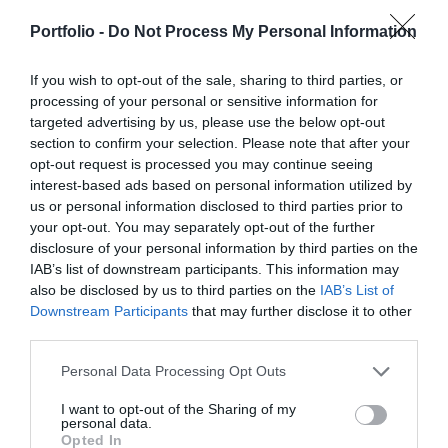
információkat, amelyek az agrárgazdaság valamennyi
2026. november 26. Marriott Hotel
szereplője – a termelők, az élelmiszergyártók és a
Elképesztő ütemben digitalizálódik az életünk és ezzel
Portfolio -
Do Not Process My Personal Information
kereskedők – számára egyaránt hasznos tájékoztatásul
együtt a vállalatok működése, a papír alapú folyamatok
szolgálhatnak. Emellett a rendezvény széles
If you wish to opt-out of the sale, sharing to third parties, or
megszűnnek, a fiókokba, személyes ügyintézésre csak a
processing of your personal or sensitive information for
körű bemutatkozási és piacépítési lehetőséget biztosít az
legkomplexebb ügyekben járunk, digitális csatornákon 0-24
RÉSZLETEK & JEGYEK
targeted advertising by us, please use the below opt-out
agráriumot kiszolgáló vállalkozások – inputgyártók,
órában kommunikálunk, ügyeket intézünk. Ám most a
section to confirm your selection. Please note that after your
integrátorok, gépforgalmazók, finanszírozási és egyéb
digitális világot, a belső működést és az ügyfél front-
opt-out request is processed you may continue seeing
szolgáltatók – számára. A konferencia a tartalmas
endeket is feje tetejére állítja az AI-forradalom, és az
interest-based ads based on personal information utilized by
programkínálaton túl alkalmat teremt a szakmai
agentic AI trend. Az önállóan cselekedni képes AI-
us or personal information disclosed to third parties prior to
your opt-out. You may separately opt-out of the further
kapcsolatépítésre, a networkingre és az üzleti
ügynökök, illetve az egyes üzleti, compliance és
disclosure of your personal information by third parties on the
tárgyalásokra, a színvonalas szakmai előadások és
adminisztratív folyamatokat támogató AI-eszközök és
IAB’s list of downstream participants. This information may
kerekasztal-beszélgetések mellett pedig szórakoztató
vállalti megoldások korábban elképzelhetetlen sebességet
also be disclosed by us to third parties on the
IAB’s List of
műsorral járul hozzá a résztvevők feltöltődéséhez és
és rendkívüli hatékonyságbeli fejlődési lehetőséget adnak a
Downstream Participants
that may further disclose it to other
DEEP TECH 2026
kikapcsolódásához. A Portfolio Csoport az Agrárszektor
cégeknek. MIt kezdünk a megnyert munkaórákkal és a
third parties.
2026. november 18. Radisson Blu Béke Hotel
Konferencián adja át tizenegy kategóriában azokat az
megspórolt munkaerővel? A core bizniszt is felforgatja a
Personal Data Processing Opt Outs
évente odaítélhető díjakat, amelyek az agrárium
A következő évtizedek technológiai versenye nem azon dől
mesterséges intelligencia? Mire jó a vibe coding?
legkiemelkedőbb szakmai teljesítményeinek és
el, ki használja ügyesebben a kész megoldásokat. Hanem
Nagyvállalatoknak és kkv-knak is szóló rendezvényünkön
I want to opt-out of the Sharing of my
personal data.
eredményeinek elismeréséül szolgálnak. A díjakat az
azon, ki képes létrehozni, legyártani és birtokolni azokat a
többek között ezekre a kérdésekre is válaszokat keresünk
Opted In