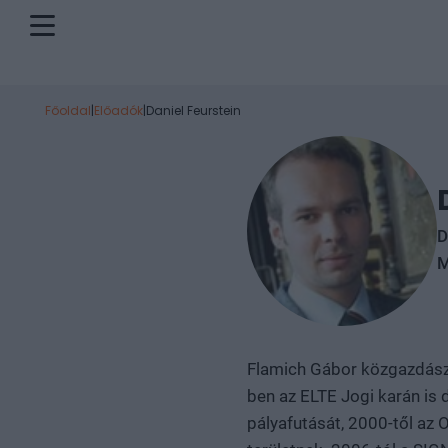
Főoldal
|
Előadók
|
Daniel Feurstein
D
M
Flamich Gábor közgazdász
ben az ELTE Jogi karán is 
pályafutását, 2000-től az 