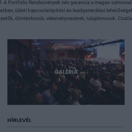
 el. A Portfolio Rendezvények név garancia a magas színvo
nagy technológiai lehetőségek, és milyen szerepet vállalhat bennük Mag
tben, üzleti kapcsolatépítési és leadgenerálási lehetősége
Döntéshozói fórum azoknak, akik időben akarnak bekapcsolód
sztorijaiba.
zetők, döntéshozók, véleményvezérek, tulajdonosok. Csatlakoz
GALÉRIA
HÍRLEVÉL