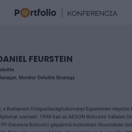
DANIEL FEURSTEIN
eloitte
anager, Monitor Deloitte Strategy
, a Budapesti Közgazdaságtudományi Egyetemen végezte t
diplomát szerzett. 1998-ban az AEGON Biztosító Vállalati Div
OTP-Garancia Biztosító gépjármű-biztosítási főosztályán dol