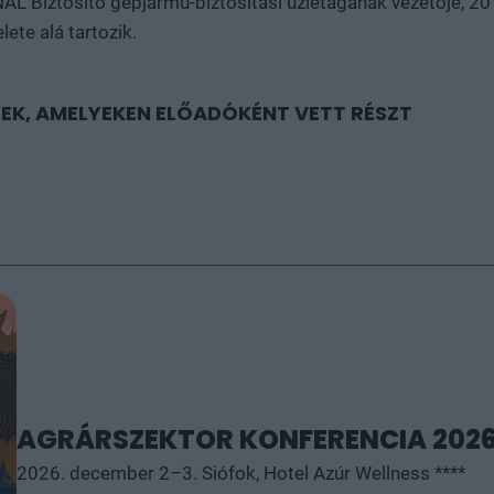
NAL Biztosító gépjármű-biztosítási üzletágának vezetője, 20
lete alá tartozik.
EK, AMELYEKEN ELŐADÓKÉNT VETT RÉSZT
AGRÁRSZEKTOR KONFERENCIA 202
2026. december 2–3. Siófok, Hotel Azúr Wellness ****