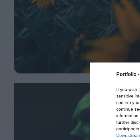
Portfolio 
If you wish 
sensitive in
confirm you
continue se
information 
further disc
participants
Downstream 