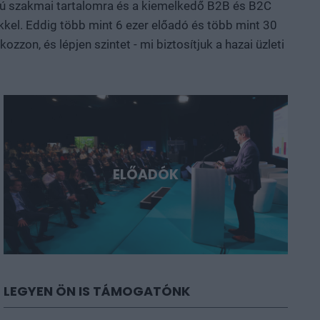
nalú szakmai tartalomra és a kiemelkedő B2B és B2C
yarország és a régió. Deep Tech 2026.
kkel. Eddig több mint 6 ezer előadó és több mint 30
ni, a következő évtizedek legfontosabb technológiai
zon, és lépjen szintet - mi biztosítjuk a hazai üzleti
ELŐADÓK
LEGYEN ÖN IS TÁMOGATÓNK