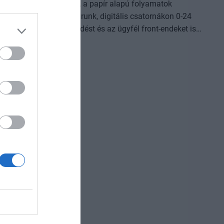
t a vállalatok működése, a papír alapú folyamatok
omplexebb ügyekben járunk, digitális csatornákon 0-24
világot, a belső működést és az ügyfél front-endeket is
Az önállóan cselekedni képes AI-ügynökök, illetve az egyes
AI-eszközök és vállalti megoldások korábban
jlődési lehetőséget adnak a cégeknek. MIt kezdünk a
izniszt is felforgatja a mesterséges intelligencia? Mire
dezvényünkön többek között ezekre a kérdésekre is