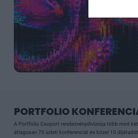
PORTFOLIO KONFERENCIÁ
A Portfolio Csoport rendezvénydivíziója több mint ké
átlagosan 70 üzleti konferenciát és közel 10 díjátadót