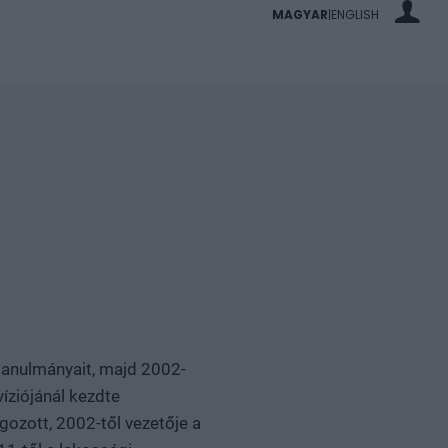
MAGYAR
ENGLISH
|
anulmányait, majd 2002-
íziójánál kezdte
gozott, 2002-től vezetője a