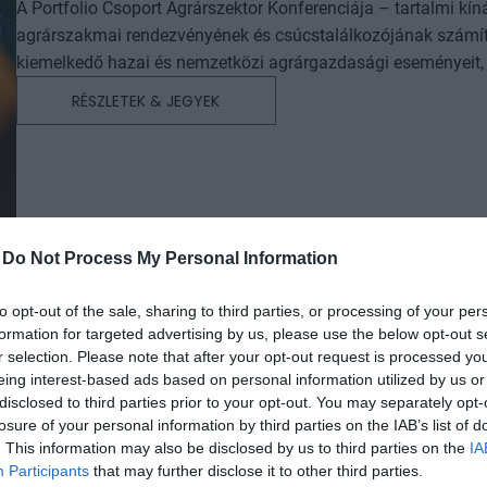
A Portfolio Csoport Agrárszektor Konferenciája – tartalmi kí
agrárszakmai rendezvényének és csúcstalálkozójának számít.
kiemelkedő hazai és nemzetközi agrárgazdasági eseményeit, i
agrárpiaci szereplők sikeres üzleti és beruházási döntéseih
RÉSZLETEK & JEGYEK
az érdeklődőket: az esemény ünnepélyes szakmai előesttel kez
kimerítően részletes egész napos szakmai tartalmi kínálat követ. A konferencián a hazai államigazgatási,
vállalati és érdekképviseleti szféra csúcsvezetői nyújtanak e
agrárgazdaság valamennyi szereplője – a termelők, az élelm
hasznos tájékoztatásul szolgálhatnak. Emellett a rendezvény
lehetőséget biztosít az agráriumot kiszolgáló vállalkozások –
-
Do Not Process My Personal Information
finanszírozási és egyéb szolgáltatók – számára. A konferencia a tartalmas programkínálaton túl alkalmat teremt
a szakmai kapcsolatépítésre, a networkingre és az üzleti tár
to opt-out of the sale, sharing to third parties, or processing of your per
kerekasztal-beszélgetések mellett pedig szórakoztató műsorra
formation for targeted advertising by us, please use the below opt-out s
r selection. Please note that after your opt-out request is processed y
kikapcsolódásához. A Portfolio Csoport az Agrárszektor Konferencián adja át tizenegy kategóriában azokat az évente
eing interest-based ads based on personal information utilized by us or
odaítélhető díjakat, amelyek az agrárium legkiemelkedőbb sz
disclosed to third parties prior to your opt-out. You may separately opt-
szolgálnak. A díjakat az agrárium legmeghatározóbb személyes
AI & DIGITAL TRANSFORMATION 20
losure of your personal information by third parties on the IAB’s list of
benyújtott pályázatai alapján.
. This information may also be disclosed by us to third parties on the
IA
2026. november 26. Marriott Hotel
Participants
that may further disclose it to other third parties.