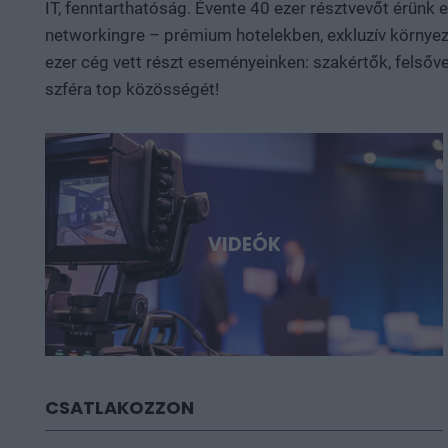
IT, fenntarthatóság. Évente 40 ezer résztvevőt érünk
networkingre – prémium hotelekben, exkluzív környeze
ezer cég vett részt eseményeinken: szakértők, felsőve
szféra top közösségét!
VIDEÓK
CSATLAKOZZON