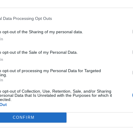
Elképesztő ütemben digitalizálódik az életünk és ezzel együt
megszűnnek, a fiókokba, személyes ügyintézésre csak a legk
órában kommunikálunk, ügyeket intézünk. Ám most a digitális 
l Data Processing Opt Outs
feje tetejére állítja az AI-forradalom, és az agentic AI trend. 
RÉSZLETEK & JEGYEK
üzleti, compliance és adminisztratív folyamatokat támogató 
o opt-out of the Sharing of my personal data.
In
elképzelhetetlen sebességet és rendkívüli hatékonyságbeli fe
megnyert munkaórákkal és a megspórolt munkaerővel? A core b
o opt-out of the Sale of my Personal Data.
jó a vibe coding? Nagyvállalatoknak és kkv-knak is szóló ren
In
válaszokat keresünk és adunk!
to opt-out of processing my Personal Data for Targeted
ing.
In
o opt-out of Collection, Use, Retention, Sale, and/or Sharing
ersonal Data that Is Unrelated with the Purposes for which it
lected.
Out
DEEP TECH 2026
CONFIRM
2026. november 18. Radisson Blu Béke Hotel