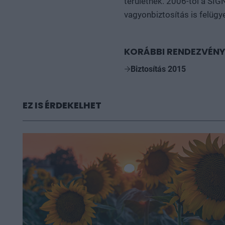
területnek. 2006-tól a SIG
vagyonbiztosítás is felügye
KORÁBBI RENDEZVÉNY
Biztosítás 2015
EZ IS ÉRDEKELHET