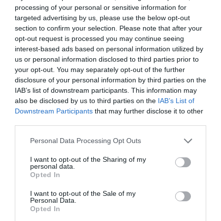
szolgáltatók – számára. A konferencia a tartalmas
endeket is feje tetejére állítja az AI-forradalom, és az
processing of your personal or sensitive information for
programkínálaton túl alkalmat teremt a szakmai
agentic AI trend. Az önállóan cselekedni képes AI-
targeted advertising by us, please use the below opt-out
kapcsolatépítésre, a networkingre és az üzleti
section to confirm your selection. Please note that after your
ügynökök, illetve az egyes üzleti, compliance és
opt-out request is processed you may continue seeing
tárgyalásokra, a színvonalas szakmai előadások és
adminisztratív folyamatokat támogató AI-eszközök és
interest-based ads based on personal information utilized by
kerekasztal-beszélgetések mellett pedig szórakoztató
vállalti megoldások korábban elképzelhetetlen sebességet
us or personal information disclosed to third parties prior to
műsorral járul hozzá a résztvevők feltöltődéséhez és
és rendkívüli hatékonyságbeli fejlődési lehetőséget adnak a
your opt-out. You may separately opt-out of the further
DEEP TECH 2026
kikapcsolódásához. A Portfolio Csoport az Agrárszektor
cégeknek. MIt kezdünk a megnyert munkaórákkal és a
disclosure of your personal information by third parties on the
2026. november 18. Radisson Blu Béke Hotel
Konferencián adja át tizenegy kategóriában azokat az
IAB’s list of downstream participants. This information may
megspórolt munkaerővel? A core bizniszt is felforgatja a
also be disclosed by us to third parties on the
IAB’s List of
évente odaítélhető díjakat, amelyek az agrárium
A következő évtizedek technológiai versenye nem azon dől
mesterséges intelligencia? Mire jó a vibe coding?
Downstream Participants
that may further disclose it to other
legkiemelkedőbb szakmai teljesítményeinek és
el, ki használja ügyesebben a kész megoldásokat. Hanem
Nagyvállalatoknak és kkv-knak is szóló rendezvényünkön
third parties.
eredményeinek elismeréséül szolgálnak. A díjakat az
azon, ki képes létrehozni, legyártani és birtokolni azokat a
többek között ezekre a kérdésekre is válaszokat keresünk
agrárium legmeghatározóbb személyeségeiből áll szakmai
technológiákat, amelyek nélkül mások sem tudnak majd
és adunk!
Personal Data Processing Opt Outs
RÉSZLETEK & JEGYEK
zsűri ítéli oda az ágazati szereplők benyújtott pályázatai
működni. Egy új akkumulátor, amely tovább tárolja az
I want to opt-out of the Sharing of my
alapján.
energiát. Egy anyag, amely könnyebb, erősebb vagy
personal data.
Opted In
olcsóbban előállítható a korábbiaknál. Egy gyógyszer vagy
diagnosztikai eljárás, amely korábban kezelhetetlen
I want to opt-out of the Sale of my
Personal Data.
betegségekre ad választ. Robotikai rendszer, védelmi
Opted In
PORTFOLIO KONFERENCIÁK 25 ÉVE
technológia, új gyártási folyamat vagy űripari fejlesztés.