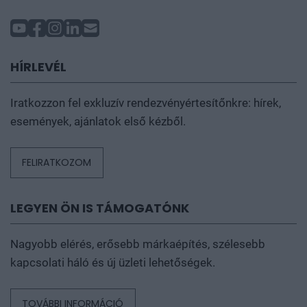
HÍRLEVÉL
Iratkozzon fel exkluzív rendezvényértesítőnkre: hírek,
események, ajánlatok első kézből.
FELIRATKOZOM
LEGYEN ÖN IS TÁMOGATÓNK
Nagyobb elérés, erősebb márkaépítés, szélesebb
kapcsolati háló és új üzleti lehetőségek.
TOVÁBBI INFORMÁCIÓ