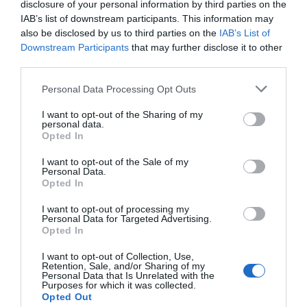
disclosure of your personal information by third parties on the
alapján.
energiát. Egy anyag, amely könnyebb, erősebb vagy
IAB’s list of downstream participants. This information may
olcsóbban előállítható a korábbiaknál. Egy gyógyszer vagy
also be disclosed by us to third parties on the
IAB’s List of
Downstream Participants
that may further disclose it to other
diagnosztikai eljárás, amely korábban kezelhetetlen
third parties.
betegségekre ad választ. Robotikai rendszer, védelmi
PORTFOLIO KONFERENCIÁK 25 ÉVE
technológia, új gyártási folyamat vagy űripari fejlesztés.
Personal Data Processing Opt Outs
Mindezek nem egyik napról a másikra születnek meg: mély
A Portfolio Csoport rendezvénydivíziója több mint két
I want to opt-out of the Sharing of my
kutatás, komplex szakértelem, jelentős tőke és kitartó
personal data.
évtizede formálja a szakmai rendezvények piacát,
fejlesztés kell hozzájuk. Ezt nevezzük deep technek. A deep
Opted In
folyamatosan piacvezető pozícióban. Országszerte
tech nem pusztán új termékeket vagy szolgáltatásokat hoz
I want to opt-out of the Sale of my
évente átlagosan 70 üzleti konferenciát és közel 10
létre. Egész iparágak erőviszonyait alakíthatja át, és olyan
Personal Data.
díjátadót szervezünk, 9 iparágban mutatjuk az irányt:
Opted In
tudást, gyártási kapacitást, szellemi tulajdont épít, amelyet
gazdaság, agrár, ingatlan, egészségügy, pénzügy,
nehéz utólag lemásolni vagy kiváltani. A Portfolio első
I want to opt-out of processing my
Personal Data for Targeted Advertising.
járműipar, energia, IT, fenntarthatóság. Évente 40 ezer
Deep Tech konferenciáján megvizsgáljuk, hogyan lesz egy
Opted In
tudományos vagy mérnöki felismerésből piacképes
résztvevőt érünk el. A Portfolio Rendezvények név
vállalat, majd exportképes ipari teljesítmény. Hol áll Európa
garancia a magas színvonalú szakmai tartalomra és a
I want to opt-out of Collection, Use,
Retention, Sale, and/or Sharing of my
és Magyarország az Egyesült Államok és Kína közötti
kiemelkedő B2B és B2C networkingre – prémium
Personal Data that Is Unrelated with the
Purposes for which it was collected.
technológiai versenyben? Mely területeken van valódi
hotelekben, exkluzív környezetben, üzleti
Opted Out
tudásunk és mozgásterünk, hol függünk másoktól, és