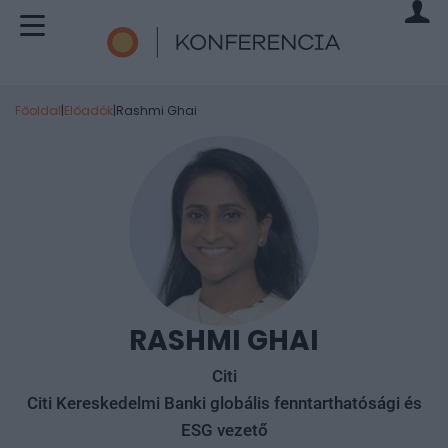
Főoldal
|
Előadók
|
Rashmi Ghai
RASHMI GHAI
Citi
Citi Kereskedelmi Banki globális fenntarthatósági és
ESG vezető