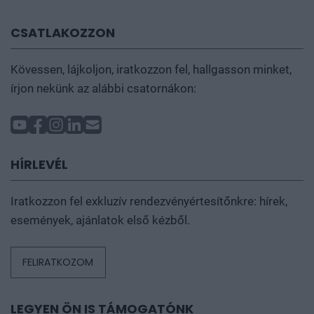
CSATLAKOZZON
Kövessen, lájkoljon, iratkozzon fel, hallgasson minket,
írjon nekünk az alábbi csatornákon:
HÍRLEVÉL
Iratkozzon fel exkluzív rendezvényértesítőnkre: hírek,
események, ajánlatok első kézből.
FELIRATKOZOM
LEGYEN ÖN IS TÁMOGATÓNK