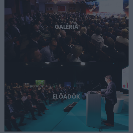
fórum azoknak, akik időben akarnak bekapcsolódni, a
következő évtizedek legfontosabb technológiai sztorijaiba.
GALÉRIA
ELŐADÓK