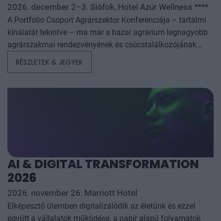
2026. december 2–3. Siófok, Hotel Azúr Wellness ****
A Portfolio Csoport Agrárszektor Konferenciája – tartalmi
kínálatát tekintve – ma már a hazai agrárium legnagyobb
agrárszakmai rendezvényének és csúcstalálkozójának
számít. A konferencia célja, hogy összegezze és elemezze
RÉSZLETEK & JEGYEK
az év kiemelkedő hazai és nemzetközi agrárgazdasági
eseményeit, illetve prognózist nyújtson a következő évekre
az agrárpiaci szereplők sikeres üzleti és beruházási
döntéseihez. A konferencia háromnapos szakmai
programmal várja az érdeklődőket: az esemény ünnepélyes
szakmai előesttel kezdődik, amelyet további két, rendkívül
összetett és kimerítően részletes egész napos szakmai
tartalmi kínálat követ. A konferencián a hazai
AI & DIGITAL TRANSFORMATION
államigazgatási, banki, vállalati és érdekképviseleti szféra
2026
csúcsvezetői nyújtanak első kézből származó, releváns
információkat, amelyek az agrárgazdaság valamennyi
2026. november 26. Marriott Hotel
szereplője – a termelők, az élelmiszergyártók és a
Elképesztő ütemben digitalizálódik az életünk és ezzel
kereskedők – számára egyaránt hasznos tájékoztatásul
együtt a vállalatok működése, a papír alapú folyamatok