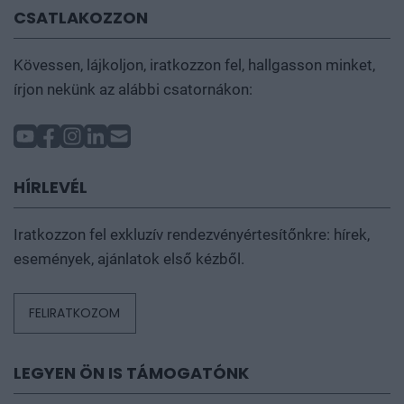
CSATLAKOZZON
Kövessen, lájkoljon, iratkozzon fel, hallgasson minket,
írjon nekünk az alábbi csatornákon:
HÍRLEVÉL
Iratkozzon fel exkluzív rendezvényértesítőnkre: hírek,
események, ajánlatok első kézből.
FELIRATKOZOM
LEGYEN ÖN IS TÁMOGATÓNK