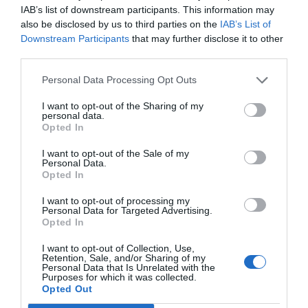
IAB’s list of downstream participants. This information may
olcsóbban előállítható a korábbiaknál. Egy gyógyszer vagy
also be disclosed by us to third parties on the
IAB’s List of
diagnosztikai eljárás, amely korábban kezelhetetlen
Downstream Participants
that may further disclose it to other
betegségekre ad választ. Robotikai rendszer, védelmi
third parties.
PORTFOLIO KONFERENCIÁK 25 ÉVE
technológia, új gyártási folyamat vagy űripari fejlesztés.
Personal Data Processing Opt Outs
Mindezek nem egyik napról a másikra születnek meg: mély
A Portfolio Csoport rendezvénydivíziója több mint két
kutatás, komplex szakértelem, jelentős tőke és kitartó
I want to opt-out of the Sharing of my
évtizede formálja a szakmai rendezvények piacát,
personal data.
fejlesztés kell hozzájuk. Ezt nevezzük deep technek. A deep
Opted In
folyamatosan piacvezető pozícióban. Országszerte
tech nem pusztán új termékeket vagy szolgáltatásokat hoz
évente átlagosan 70 üzleti konferenciát és közel 10
létre. Egész iparágak erőviszonyait alakíthatja át, és olyan
I want to opt-out of the Sale of my
Personal Data.
díjátadót szervezünk, 9 iparágban mutatjuk az irányt:
tudást, gyártási kapacitást, szellemi tulajdont épít, amelyet
Opted In
gazdaság, agrár, ingatlan, egészségügy, pénzügy,
nehéz utólag lemásolni vagy kiváltani. A Portfolio első
I want to opt-out of processing my
járműipar, energia, IT, fenntarthatóság. Évente 40 ezer
Deep Tech konferenciáján megvizsgáljuk, hogyan lesz egy
Personal Data for Targeted Advertising.
tudományos vagy mérnöki felismerésből piacképes
résztvevőt érünk el. A Portfolio Rendezvények név
Opted In
vállalat, majd exportképes ipari teljesítmény. Hol áll Európa
garancia a magas színvonalú szakmai tartalomra és a
I want to opt-out of Collection, Use,
és Magyarország az Egyesült Államok és Kína közötti
kiemelkedő B2B és B2C networkingre – prémium
Retention, Sale, and/or Sharing of my
Personal Data that Is Unrelated with the
technológiai versenyben? Mely területeken van valódi
hotelekben, exkluzív környezetben, üzleti
Purposes for which it was collected.
tudásunk és mozgásterünk, hol függünk másoktól, és
Opted Out
kapcsolatépítési és leadgenerálási lehetőségekkel.
hogyan léphetünk túl a felhasználói vagy