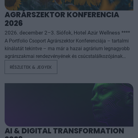
AGRÁRSZEKTOR KONFERENCIA
2026
2026. december 2–3. Siófok, Hotel Azúr Wellness ****
A Portfolio Csoport Agrárszektor Konferenciája – tartalmi
kínálatát tekintve – ma már a hazai agrárium legnagyobb
agrárszakmai rendezvényének és csúcstalálkozójának
számít. A konferencia célja, hogy összegezze és elemezze
RÉSZLETEK & JEGYEK
az év kiemelkedő hazai és nemzetközi agrárgazdasági
eseményeit, illetve prognózist nyújtson a következő évekre
az agrárpiaci szereplők sikeres üzleti és beruházási
döntéseihez. A konferencia háromnapos szakmai
programmal várja az érdeklődőket: az esemény ünnepélyes
szakmai előesttel kezdődik, amelyet további két, rendkívül
összetett és kimerítően részletes egész napos szakmai
tartalmi kínálat követ. A konferencián a hazai
AI & DIGITAL TRANSFORMATION
államigazgatási, banki, vállalati és érdekképviseleti szféra