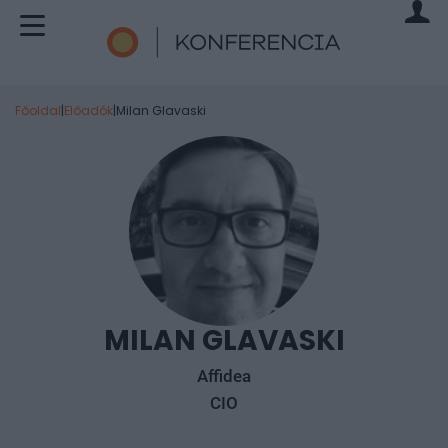
Főoldal
|
Előadók
|
Milan Glavaski
MILAN GLAVASKI
Affidea
CIO