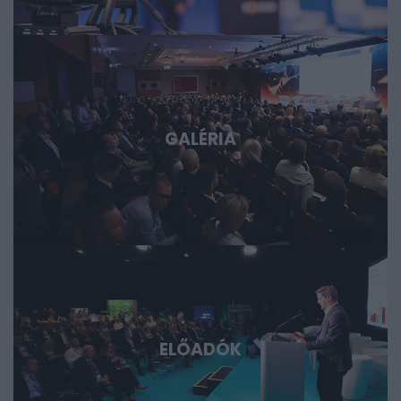
lehetőségek, és milyen szerepet vállalhat bennük
Magyarország és a régió. Deep Tech 2026. Döntéshozói
fórum azoknak, akik időben akarnak bekapcsolódni, a
következő évtizedek legfontosabb technológiai sztorijaiba.
GALÉRIA
ELŐADÓK