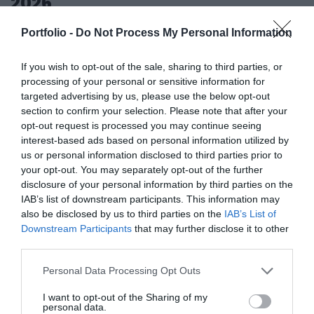
2026
csúcsvezetői nyújtanak első kézből származó, releváns
információkat, amelyek az agrárgazdaság valamennyi
2026. november 26. Marriott Hotel
Portfolio -
Do Not Process My Personal Information
szereplője – a termelők, az élelmiszergyártók és a
Elképesztő ütemben digitalizálódik az életünk és ezzel
kereskedők – számára egyaránt hasznos tájékoztatásul
együtt a vállalatok működése, a papír alapú folyamatok
If you wish to opt-out of the sale, sharing to third parties, or
szolgálhatnak. Emellett a rendezvény széles
megszűnnek, a fiókokba, személyes ügyintézésre csak a
processing of your personal or sensitive information for
körű bemutatkozási és piacépítési lehetőséget biztosít az
legkomplexebb ügyekben járunk, digitális csatornákon 0-24
targeted advertising by us, please use the below opt-out
RÉSZLETEK & JEGYEK
section to confirm your selection. Please note that after your
agráriumot kiszolgáló vállalkozások – inputgyártók,
órában kommunikálunk, ügyeket intézünk. Ám most a
opt-out request is processed you may continue seeing
integrátorok, gépforgalmazók, finanszírozási és egyéb
digitális világot, a belső működést és az ügyfél front-
interest-based ads based on personal information utilized by
szolgáltatók – számára. A konferencia a tartalmas
endeket is feje tetejére állítja az AI-forradalom, és az
us or personal information disclosed to third parties prior to
programkínálaton túl alkalmat teremt a szakmai
agentic AI trend. Az önállóan cselekedni képes AI-
your opt-out. You may separately opt-out of the further
kapcsolatépítésre, a networkingre és az üzleti
ügynökök, illetve az egyes üzleti, compliance és
disclosure of your personal information by third parties on the
tárgyalásokra, a színvonalas szakmai előadások és
IAB’s list of downstream participants. This information may
adminisztratív folyamatokat támogató AI-eszközök és
also be disclosed by us to third parties on the
IAB’s List of
kerekasztal-beszélgetések mellett pedig szórakoztató
vállalti megoldások korábban elképzelhetetlen sebességet
Downstream Participants
that may further disclose it to other
műsorral járul hozzá a résztvevők feltöltődéséhez és
és rendkívüli hatékonyságbeli fejlődési lehetőséget adnak a
DEEP TECH 2026
third parties.
kikapcsolódásához. A Portfolio Csoport az Agrárszektor
cégeknek. MIt kezdünk a megnyert munkaórákkal és a
2026. november 18. Radisson Blu Béke Hotel
Konferencián adja át tizenegy kategóriában azokat az
megspórolt munkaerővel? A core bizniszt is felforgatja a
Personal Data Processing Opt Outs
évente odaítélhető díjakat, amelyek az agrárium
A következő évtizedek technológiai versenye nem azon dől
mesterséges intelligencia? Mire jó a vibe coding?
I want to opt-out of the Sharing of my
legkiemelkedőbb szakmai teljesítményeinek és
el, ki használja ügyesebben a kész megoldásokat. Hanem
Nagyvállalatoknak és kkv-knak is szóló rendezvényünkön
personal data.