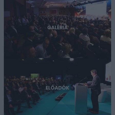
fórum azoknak, akik időben akarnak bekapcsolódni, a
következő évtizedek legfontosabb technológiai sztorijaiba.
GALÉRIA
ELŐADÓK