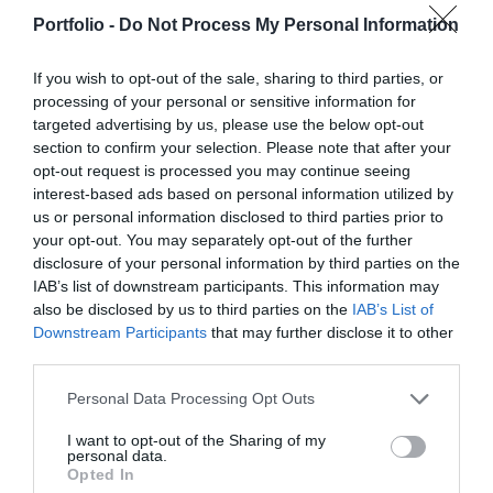
szereplője – a termelők, az élelmiszergyártók és a
Elképesztő ütemben digitalizálódik az életünk és ezzel
Portfolio -
Do Not Process My Personal Information
kereskedők – számára egyaránt hasznos tájékoztatásul
együtt a vállalatok működése, a papír alapú folyamatok
szolgálhatnak. Emellett a rendezvény széles
megszűnnek, a fiókokba, személyes ügyintézésre csak a
If you wish to opt-out of the sale, sharing to third parties, or
körű bemutatkozási és piacépítési lehetőséget biztosít az
legkomplexebb ügyekben járunk, digitális csatornákon 0-24
processing of your personal or sensitive information for
RÉSZLETEK & JEGYEK
agráriumot kiszolgáló vállalkozások – inputgyártók,
órában kommunikálunk, ügyeket intézünk. Ám most a
targeted advertising by us, please use the below opt-out
section to confirm your selection. Please note that after your
integrátorok, gépforgalmazók, finanszírozási és egyéb
digitális világot, a belső működést és az ügyfél front-
opt-out request is processed you may continue seeing
szolgáltatók – számára. A konferencia a tartalmas
endeket is feje tetejére állítja az AI-forradalom, és az
interest-based ads based on personal information utilized by
programkínálaton túl alkalmat teremt a szakmai
agentic AI trend. Az önállóan cselekedni képes AI-
us or personal information disclosed to third parties prior to
kapcsolatépítésre, a networkingre és az üzleti
ügynökök, illetve az egyes üzleti, compliance és
your opt-out. You may separately opt-out of the further
tárgyalásokra, a színvonalas szakmai előadások és
adminisztratív folyamatokat támogató AI-eszközök és
disclosure of your personal information by third parties on the
IAB’s list of downstream participants. This information may
kerekasztal-beszélgetések mellett pedig szórakoztató
vállalti megoldások korábban elképzelhetetlen sebességet
also be disclosed by us to third parties on the
IAB’s List of
műsorral járul hozzá a résztvevők feltöltődéséhez és
és rendkívüli hatékonyságbeli fejlődési lehetőséget adnak a
DEEP TECH 2026
Downstream Participants
that may further disclose it to other
kikapcsolódásához. A Portfolio Csoport az Agrárszektor
cégeknek. MIt kezdünk a megnyert munkaórákkal és a
third parties.
2026. november 18. Radisson Blu Béke Hotel
Konferencián adja át tizenegy kategóriában azokat az
megspórolt munkaerővel? A core bizniszt is felforgatja a
évente odaítélhető díjakat, amelyek az agrárium
A következő évtizedek technológiai versenye nem azon dől
Personal Data Processing Opt Outs
mesterséges intelligencia? Mire jó a vibe coding?
legkiemelkedőbb szakmai teljesítményeinek és
el, ki használja ügyesebben a kész megoldásokat. Hanem
Nagyvállalatoknak és kkv-knak is szóló rendezvényünkön
I want to opt-out of the Sharing of my
eredményeinek elismeréséül szolgálnak. A díjakat az
azon, ki képes létrehozni, legyártani és birtokolni azokat a
többek között ezekre a kérdésekre is válaszokat keresünk
personal data.
Opted In
agrárium legmeghatározóbb személyeségeiből áll szakmai
technológiákat, amelyek nélkül mások sem tudnak majd
és adunk!
RÉSZLETEK & JEGYEK