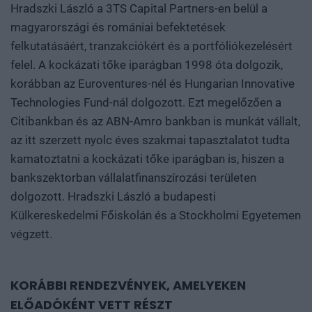
Hradszki László a 3TS Capital Partners-en belül a
magyarországi és romániai befektetések
felkutatásáért, tranzakciókért és a portfóliókezelésért
felel. A kockázati tőke iparágban 1998 óta dolgozik,
korábban az Euroventures-nél és Hungarian Innovative
Technologies Fund-nál dolgozott. Ezt megelőzően a
Citibankban és az ABN-Amro bankban is munkát vállalt,
az itt szerzett nyolc éves szakmai tapasztalatot tudta
kamatoztatni a kockázati tőke iparágban is, hiszen a
bankszektorban vállalatfinanszírozási területen
dolgozott. Hradszki László a budapesti
Külkereskedelmi Főiskolán és a Stockholmi Egyetemen
végzett.
KORÁBBI RENDEZVÉNYEK, AMELYEKEN
ELŐADÓKÉNT VETT RÉSZT