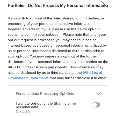
szereplője – a termelők, az élelmiszergyártók és a
Elképesztő ütemben digitalizálódik az életünk és ezzel
Portfolio -
Do Not Process My Personal Information
kereskedők – számára egyaránt hasznos tájékoztatásul
együtt a vállalatok működése, a papír alapú folyamatok
szolgálhatnak. Emellett a rendezvény széles
megszűnnek, a fiókokba, személyes ügyintézésre csak a
If you wish to opt-out of the sale, sharing to third parties, or
körű bemutatkozási és piacépítési lehetőséget biztosít az
legkomplexebb ügyekben járunk, digitális csatornákon 0-24
processing of your personal or sensitive information for
RÉSZLETEK & JEGYEK
agráriumot kiszolgáló vállalkozások – inputgyártók,
órában kommunikálunk, ügyeket intézünk. Ám most a
targeted advertising by us, please use the below opt-out
section to confirm your selection. Please note that after your
integrátorok, gépforgalmazók, finanszírozási és egyéb
digitális világot, a belső működést és az ügyfél front-
opt-out request is processed you may continue seeing
szolgáltatók – számára. A konferencia a tartalmas
endeket is feje tetejére állítja az AI-forradalom, és az
interest-based ads based on personal information utilized by
programkínálaton túl alkalmat teremt a szakmai
agentic AI trend. Az önállóan cselekedni képes AI-
us or personal information disclosed to third parties prior to
kapcsolatépítésre, a networkingre és az üzleti
ügynökök, illetve az egyes üzleti, compliance és
your opt-out. You may separately opt-out of the further
tárgyalásokra, a színvonalas szakmai előadások és
adminisztratív folyamatokat támogató AI-eszközök és
disclosure of your personal information by third parties on the
kerekasztal-beszélgetések mellett pedig szórakoztató
IAB’s list of downstream participants. This information may
vállalti megoldások korábban elképzelhetetlen sebességet
also be disclosed by us to third parties on the
IAB’s List of
műsorral járul hozzá a résztvevők feltöltődéséhez és
és rendkívüli hatékonyságbeli fejlődési lehetőséget adnak a
DEEP TECH 2026
Downstream Participants
that may further disclose it to other
kikapcsolódásához. A Portfolio Csoport az Agrárszektor
cégeknek. MIt kezdünk a megnyert munkaórákkal és a
third parties.
2026. november 18. Radisson Blu Béke Hotel
Konferencián adja át tizenegy kategóriában azokat az
megspórolt munkaerővel? A core bizniszt is felforgatja a
évente odaítélhető díjakat, amelyek az agrárium
A következő évtizedek technológiai versenye nem azon dől
mesterséges intelligencia? Mire jó a vibe coding?
Personal Data Processing Opt Outs
legkiemelkedőbb szakmai teljesítményeinek és
el, ki használja ügyesebben a kész megoldásokat. Hanem
Nagyvállalatoknak és kkv-knak is szóló rendezvényünkön
I want to opt-out of the Sharing of my
eredményeinek elismeréséül szolgálnak. A díjakat az
azon, ki képes létrehozni, legyártani és birtokolni azokat a
többek között ezekre a kérdésekre is válaszokat keresünk
personal data.
Opted In
agrárium legmeghatározóbb személyeségeiből áll szakmai
technológiákat, amelyek nélkül mások sem tudnak majd
és adunk!
RÉSZLETEK & JEGYEK