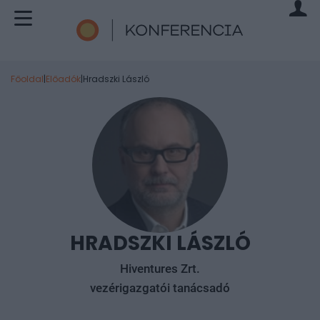
Főoldal
|
Előadók
|
Hradszki László
HRADSZKI LÁSZLÓ
Hiventures Zrt.
vezérigazgatói tanácsadó