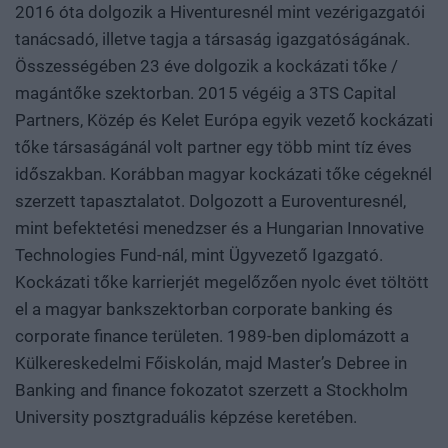
2016 óta dolgozik a Hiventuresnél mint vezérigazgatói
tanácsadó, illetve tagja a társaság igazgatóságának.
Összességében 23 éve dolgozik a kockázati tőke /
magántőke szektorban. 2015 végéig a 3TS Capital
Partners, Közép és Kelet Európa egyik vezető kockázati
tőke társaságánál volt partner egy több mint tíz éves
időszakban. Korábban magyar kockázati tőke cégeknél
szerzett tapasztalatot. Dolgozott a Euroventuresnél,
mint befektetési menedzser és a Hungarian Innovative
Technologies Fund-nál, mint Ügyvezető Igazgató.
Kockázati tőke karrierjét megelőzően nyolc évet töltött
el a magyar bankszektorban corporate banking és
corporate finance területen. 1989-ben diplomázott a
Külkereskedelmi Főiskolán, majd Master’s Debree in
Banking and finance fokozatot szerzett a Stockholm
University posztgraduális képzése keretében.