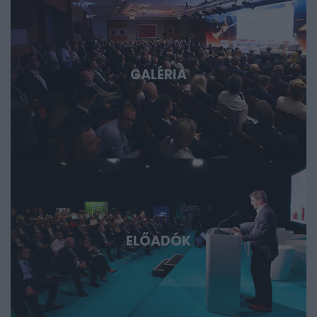
fórum azoknak, akik időben akarnak bekapcsolódni, a
következő évtizedek legfontosabb technológiai sztorijaiba.
GALÉRIA
ELŐADÓK