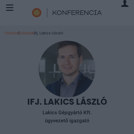
Főoldal
|
Előadók
|
ifj. Lakics László
IFJ. LAKICS LÁSZLÓ
Lakics Gépgyártó Kft.
ügyvezető igazgató