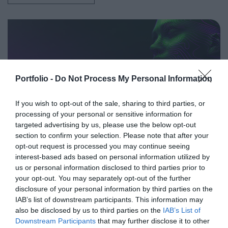
az év kiemelkedő hazai és nemzetközi agrárgazdasági
eseményeit, illetve prognózist nyújtson a következő évekre
az agrárpiaci szereplők sikeres üzleti és beruházási
döntéseihez. A konferencia háromnapos szakmai
programmal várja az érdeklődőket: az esemény ünnepélyes
szakmai előesttel kezdődik, amelyet további két, rendkívül
összetett és kimerítően részletes egész napos szakmai
Portfolio -
Do Not Process My Personal Information
tartalmi kínálat követ. A konferencián a hazai
AI & DIGITAL TRANSFORMATION
államigazgatási, banki, vállalati és érdekképviseleti szféra
If you wish to opt-out of the sale, sharing to third parties, or
2026
processing of your personal or sensitive information for
csúcsvezetői nyújtanak első kézből származó, releváns
targeted advertising by us, please use the below opt-out
információkat, amelyek az agrárgazdaság valamennyi
2026. november 26. Marriott Hotel
section to confirm your selection. Please note that after your
szereplője – a termelők, az élelmiszergyártók és a
Elképesztő ütemben digitalizálódik az életünk és ezzel
opt-out request is processed you may continue seeing
kereskedők – számára egyaránt hasznos tájékoztatásul
együtt a vállalatok működése, a papír alapú folyamatok
interest-based ads based on personal information utilized by
szolgálhatnak. Emellett a rendezvény széles
megszűnnek, a fiókokba, személyes ügyintézésre csak a
us or personal information disclosed to third parties prior to
körű bemutatkozási és piacépítési lehetőséget biztosít az
your opt-out. You may separately opt-out of the further
legkomplexebb ügyekben járunk, digitális csatornákon 0-24
RÉSZLETEK & JEGYEK
disclosure of your personal information by third parties on the
agráriumot kiszolgáló vállalkozások – inputgyártók,
órában kommunikálunk, ügyeket intézünk. Ám most a
IAB’s list of downstream participants. This information may
integrátorok, gépforgalmazók, finanszírozási és egyéb
digitális világot, a belső működést és az ügyfél front-
also be disclosed by us to third parties on the
IAB’s List of
szolgáltatók – számára. A konferencia a tartalmas
endeket is feje tetejére állítja az AI-forradalom, és az
Downstream Participants
that may further disclose it to other