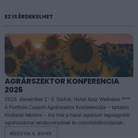
EZ IS ÉRDEKELHET
AGRÁRSZEKTOR KONFERENCIA
2026
2026. december 2–3. Siófok, Hotel Azúr Wellness ****
A Portfolio Csoport Agrárszektor Konferenciája – tartalmi
kínálatát tekintve – ma már a hazai agrárium legnagyobb
agrárszakmai rendezvényének és csúcstalálkozójának
számít. A konferencia célja, hogy összegezze és elemezze
RÉSZLETEK & JEGYEK