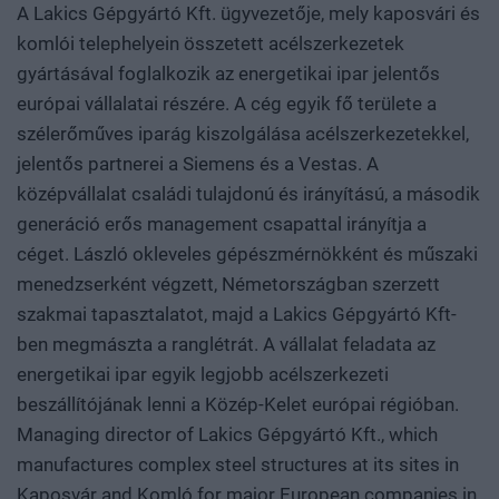
A Lakics Gépgyártó Kft. ügyvezetője, mely kaposvári és
komlói telephelyein összetett acélszerkezetek
gyártásával foglalkozik az energetikai ipar jelentős
európai vállalatai részére. A cég egyik fő területe a
szélerőműves iparág kiszolgálása acélszerkezetekkel,
jelentős partnerei a Siemens és a Vestas. A
középvállalat családi tulajdonú és irányítású, a második
generáció erős management csapattal irányítja a
céget. László okleveles gépészmérnökként és műszaki
menedzserként végzett, Németországban szerzett
szakmai tapasztalatot, majd a Lakics Gépgyártó Kft-
ben megmászta a ranglétrát. A vállalat feladata az
energetikai ipar egyik legjobb acélszerkezeti
beszállítójának lenni a Közép-Kelet európai régióban.
Managing director of Lakics Gépgyártó Kft., which
manufactures complex steel structures at its sites in
Kaposvár and Komló for major European companies in