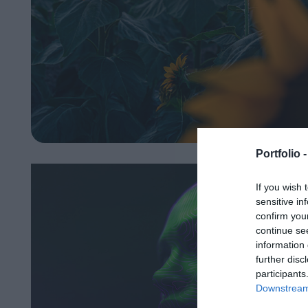
Portfolio 
If you wish 
sensitive in
confirm you
continue se
information 
further disc
participants
Downstream 