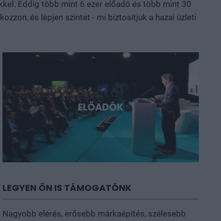
kkel. Eddig több mint 6 ezer előadó és több mint 30
ni, a következő évtizedek legfontosabb technológiai
zon, és lépjen szintet - mi biztosítjuk a hazai üzleti
ELŐADÓK
LEGYEN ÖN IS TÁMOGATÓNK
Nagyobb elérés, erősebb márkaépítés, szélesebb