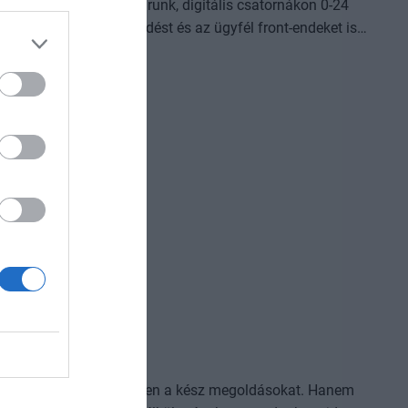
omplexebb ügyekben járunk, digitális csatornákon 0-24
világot, a belső működést és az ügyfél front-endeket is
Az önállóan cselekedni képes AI-ügynökök, illetve az egyes
AI-eszközök és vállalti megoldások korábban
jlődési lehetőséget adnak a cégeknek. MIt kezdünk a
izniszt is felforgatja a mesterséges intelligencia? Mire
dezvényünkön többek között ezekre a kérdésekre is
l, ki használja ügyesebben a kész megoldásokat. Hanem