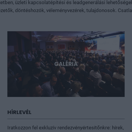
tben, üzleti kapcsolatépítési és leadgenerálási lehetősége
Döntéshozói fórum azoknak, akik időben akarnak bekapcsolód
sztorijaiba.
zetők, döntéshozók, véleményvezérek, tulajdonosok. Csatlakoz
GALÉRIA
HÍRLEVÉL
Iratkozzon fel exkluzív rendezvényértesítőnkre: hírek,