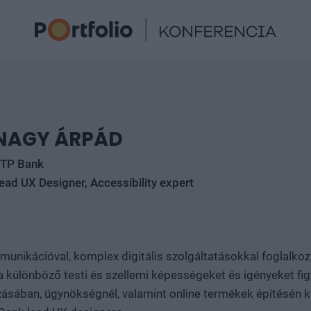
NAGY ÁRPÁD
TP Bank
ead UX Designer, Accessibility expert
nikációval, komplex digitális szolgáltatásokkal foglalkozik
 különböző testi és szellemi képességeket és igényeket f
ozásában, ügynökségnél, valamint online termékek építésén k