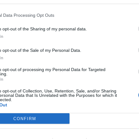
megszűnnek, a fiókokba, személyes ügyintézésre csak a legk
órában kommunikálunk, ügyeket intézünk. Ám most a digitális 
l Data Processing Opt Outs
feje tetejére állítja az AI-forradalom, és az agentic AI trend. 
RÉSZLETEK & JEGYEK
üzleti, compliance és adminisztratív folyamatokat támogató 
o opt-out of the Sharing of my personal data.
elképzelhetetlen sebességet és rendkívüli hatékonyságbeli fe
In
megnyert munkaórákkal és a megspórolt munkaerővel? A core b
jó a vibe coding? Nagyvállalatoknak és kkv-knak is szóló ren
o opt-out of the Sale of my Personal Data.
válaszokat keresünk és adunk!
In
to opt-out of processing my Personal Data for Targeted
ing.
In
o opt-out of Collection, Use, Retention, Sale, and/or Sharing
ersonal Data that Is Unrelated with the Purposes for which it
lected.
Out
DEEP TECH 2026
CONFIRM
2026. november 18. Radisson Blu Béke Hotel
A következő évtizedek technológiai versenye nem azon dől e