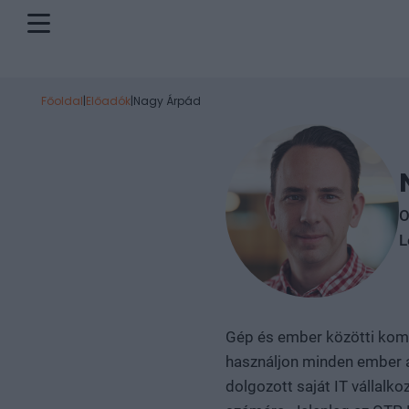
Főoldal
|
Előadók
|
Nagy Árpád
O
L
Gép és ember közötti kommu
használjon minden ember a
dolgozott saját IT vállalk