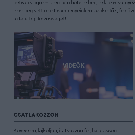
networkingre – prémium hotelekben, exkluzív környeze
ezer cég vett részt eseményeinken: szakértők, felsőve
szféra top közösségét!
VIDEÓK
CSATLAKOZZON
Kövessen, lájkoljon, iratkozzon fel, hallgasson