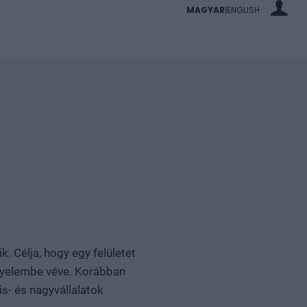
MAGYAR
ENGLISH
|
. Célja, hogy egy felületet
igyelembe véve. Korábban
is- és nagyvállalatok