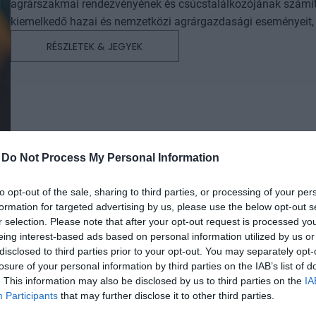
agrárszakmai rendezvényének és csúcstalálkozójának számít.
kiemelkedő hazai és nemzetközi agrárgazdasági eseményeit, i
agrárpiaci szereplők sikeres üzleti és beruházási döntéseih
RÉSZLETEK & JEGYEK
az érdeklődőket: az esemény ünnepélyes szakmai előesttel kez
kimerítően részletes egész napos szakmai tartalmi kínálat követ. A konferencián a hazai államigazgatási,
vállalati és érdekképviseleti szféra csúcsvezetői nyújtanak e
agrárgazdaság valamennyi szereplője – a termelők, az élelm
hasznos tájékoztatásul szolgálhatnak. Emellett a rendezvény
lehetőséget biztosít az agráriumot kiszolgáló vállalkozások –
-
Do Not Process My Personal Information
finanszírozási és egyéb szolgáltatók – számára. A konferencia a tartalmas programkínálaton túl alkalmat teremt
a szakmai kapcsolatépítésre, a networkingre és az üzleti tár
to opt-out of the sale, sharing to third parties, or processing of your per
kerekasztal-beszélgetések mellett pedig szórakoztató műsorra
formation for targeted advertising by us, please use the below opt-out s
kikapcsolódásához. A Portfolio Csoport az Agrárszektor Konferencián adja át tizenegy kategóriában azokat az évente
r selection. Please note that after your opt-out request is processed y
odaítélhető díjakat, amelyek az agrárium legkiemelkedőbb sz
eing interest-based ads based on personal information utilized by us or
szolgálnak. A díjakat az agrárium legmeghatározóbb személyes
disclosed to third parties prior to your opt-out. You may separately opt-
AI & DIGITAL TRANSFORMATION 20
losure of your personal information by third parties on the IAB’s list of
benyújtott pályázatai alapján.
. This information may also be disclosed by us to third parties on the
IA
2026. november 26. Marriott Hotel
Participants
that may further disclose it to other third parties.
Elképesztő ütemben digitalizálódik az életünk és ezzel együt