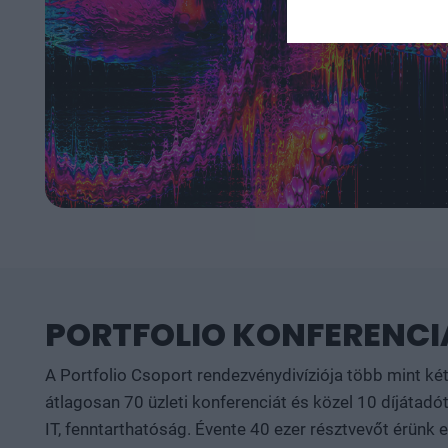
PORTFOLIO KONFERENCIÁ
A Portfolio Csoport rendezvénydivíziója több mint ké
átlagosan 70 üzleti konferenciát és közel 10 díjátadót
IT, fenntarthatóság. Évente 40 ezer résztvevőt érünk