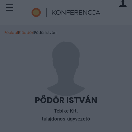
Főoldal
|
Előadók
|
Pődör István
PŐDÖR ISTVÁN
Tebike Kft.
tulajdonos-ügyvezető