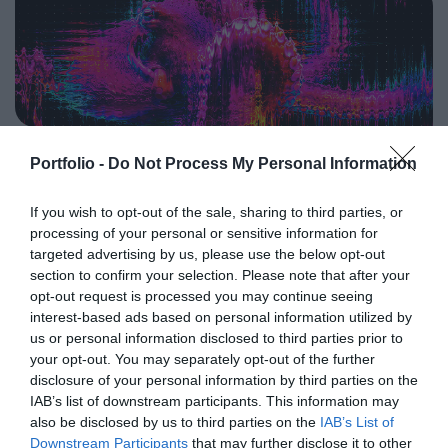
programkínálaton túl alkalmat teremt a szakmai
agentic AI trend. Az önállóan cselekedni képes AI-
kapcsolatépítésre, a networkingre és az üzleti
ügynökök, illetve az egyes üzleti, compliance és
tárgyalásokra, a színvonalas szakmai előadások és
adminisztratív folyamatokat támogató AI-eszközök és
kerekasztal-beszélgetések mellett pedig szórakoztató
vállalti megoldások korábban elképzelhetetlen sebességet
műsorral járul hozzá a résztvevők feltöltődéséhez és
és rendkívüli hatékonyságbeli fejlődési lehetőséget adnak a
DEEP TECH 2026
kikapcsolódásához. A Portfolio Csoport az Agrárszektor
cégeknek. MIt kezdünk a megnyert munkaórákkal és a
Portfolio -
Do Not Process My Personal Information
2026. november 18. Radisson Blu Béke Hotel
Konferencián adja át tizenegy kategóriában azokat az
megspórolt munkaerővel? A core bizniszt is felforgatja a
évente odaítélhető díjakat, amelyek az agrárium
A következő évtizedek technológiai versenye nem azon dől
mesterséges intelligencia? Mire jó a vibe coding?
If you wish to opt-out of the sale, sharing to third parties, or
legkiemelkedőbb szakmai teljesítményeinek és
el, ki használja ügyesebben a kész megoldásokat. Hanem
Nagyvállalatoknak és kkv-knak is szóló rendezvényünkön
processing of your personal or sensitive information for
eredményeinek elismeréséül szolgálnak. A díjakat az
azon, ki képes létrehozni, legyártani és birtokolni azokat a
többek között ezekre a kérdésekre is válaszokat keresünk
targeted advertising by us, please use the below opt-out
agrárium legmeghatározóbb személyeségeiből áll szakmai
technológiákat, amelyek nélkül mások sem tudnak majd
és adunk!
section to confirm your selection. Please note that after your
RÉSZLETEK & JEGYEK
zsűri ítéli oda az ágazati szereplők benyújtott pályázatai
opt-out request is processed you may continue seeing
működni. Egy új akkumulátor, amely tovább tárolja az
interest-based ads based on personal information utilized by
alapján.
energiát. Egy anyag, amely könnyebb, erősebb vagy
us or personal information disclosed to third parties prior to
olcsóbban előállítható a korábbiaknál. Egy gyógyszer vagy
your opt-out. You may separately opt-out of the further
diagnosztikai eljárás, amely korábban kezelhetetlen
disclosure of your personal information by third parties on the
betegségekre ad választ. Robotikai rendszer, védelmi
IAB’s list of downstream participants. This information may
PORTFOLIO KONFERENCIÁK 25 ÉVE
technológia, új gyártási folyamat vagy űripari fejlesztés.
also be disclosed by us to third parties on the
IAB’s List of
Downstream Participants
that may further disclose it to other
Mindezek nem egyik napról a másikra születnek meg: mély