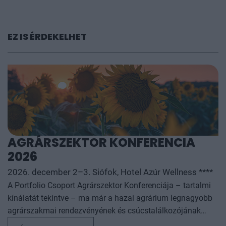
EZ IS ÉRDEKELHET
AGRÁRSZEKTOR KONFERENCIA
2026
2026. december 2–3. Siófok, Hotel Azúr Wellness ****
A Portfolio Csoport Agrárszektor Konferenciája – tartalmi
kínálatát tekintve – ma már a hazai agrárium legnagyobb
agrárszakmai rendezvényének és csúcstalálkozójának
számít. A konferencia célja, hogy összegezze és elemezze