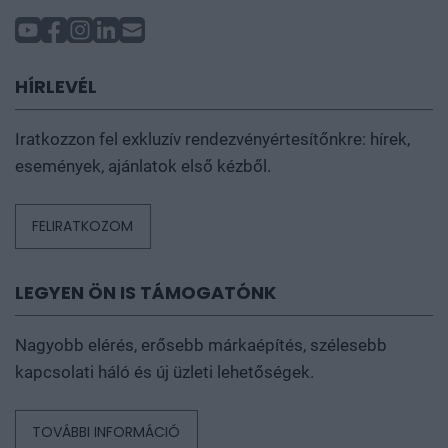
HÍRLEVÉL
Iratkozzon fel exkluzív rendezvényértesítőnkre: hírek,
események, ajánlatok első kézből.
FELIRATKOZOM
LEGYEN ÖN IS TÁMOGATÓNK
Nagyobb elérés, erősebb márkaépítés, szélesebb
kapcsolati háló és új üzleti lehetőségek.
TOVÁBBI INFORMÁCIÓ