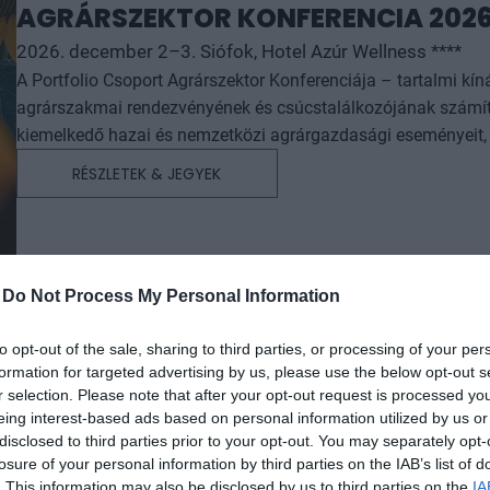
AGRÁRSZEKTOR KONFERENCIA 202
2026. december 2–3. Siófok, Hotel Azúr Wellness ****
A Portfolio Csoport Agrárszektor Konferenciája – tartalmi kí
agrárszakmai rendezvényének és csúcstalálkozójának számít.
kiemelkedő hazai és nemzetközi agrárgazdasági eseményeit, i
agrárpiaci szereplők sikeres üzleti és beruházási döntéseih
RÉSZLETEK & JEGYEK
az érdeklődőket: az esemény ünnepélyes szakmai előesttel kez
kimerítően részletes egész napos szakmai tartalmi kínálat követ. A konferencián a hazai államigazgatási,
vállalati és érdekképviseleti szféra csúcsvezetői nyújtanak e
agrárgazdaság valamennyi szereplője – a termelők, az élelm
-
Do Not Process My Personal Information
hasznos tájékoztatásul szolgálhatnak. Emellett a rendezvény
lehetőséget biztosít az agráriumot kiszolgáló vállalkozások –
to opt-out of the sale, sharing to third parties, or processing of your per
finanszírozási és egyéb szolgáltatók – számára. A konferencia a tartalmas programkínálaton túl alkalmat teremt
formation for targeted advertising by us, please use the below opt-out s
a szakmai kapcsolatépítésre, a networkingre és az üzleti tár
r selection. Please note that after your opt-out request is processed y
kerekasztal-beszélgetések mellett pedig szórakoztató műsorra
eing interest-based ads based on personal information utilized by us or
kikapcsolódásához. A Portfolio Csoport az Agrárszektor Konferencián adja át tizenegy kategóriában azokat az évente
disclosed to third parties prior to your opt-out. You may separately opt-
odaítélhető díjakat, amelyek az agrárium legkiemelkedőbb sz
losure of your personal information by third parties on the IAB’s list of
. This information may also be disclosed by us to third parties on the
IA