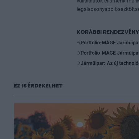
vállalalatok elismerik mun
legalacsonyabb összköltsé
KORÁBBI RENDEZVÉNY
Portfolio-MAGE Járműipa
Portfolio-MAGE Járműipa
Járműipar: Az új technoló
EZ IS ÉRDEKELHET