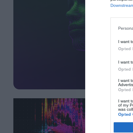
Downstream 
Persona
I want t
Opted 
I want t
Opted 
I want 
Advertis
Opted 
I want t
of my P
was col
Opted 