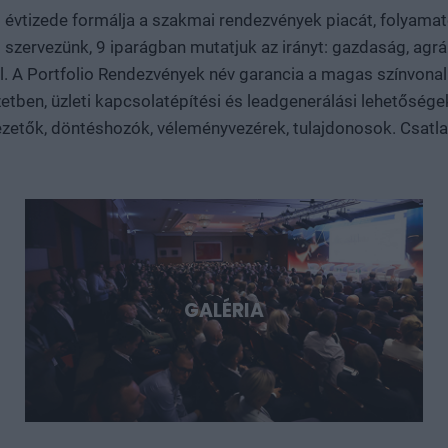
vezetők, alapítók, befektetők, bankok, döntéshozók és nemzetk
t évtizede formálja a szakmai rendezvények piacát, folyam
robotikáról, a biotech- és medtech-megoldásokról, az energiatá
 szervezünk, 9 iparágban mutatjuk az irányt: gazdaság, agrár
és dual-use fejlesztésekről. Konkrét esettanulmányokon kere
 el. A Portfolio Rendezvények név garancia a magas színvo
nagy technológiai lehetőségek, és milyen szerepet vállalhat bennük Mag
tben, üzleti kapcsolatépítési és leadgenerálási lehetősége
Döntéshozói fórum azoknak, akik időben akarnak bekapcsolód
sztorijaiba.
zetők, döntéshozók, véleményvezérek, tulajdonosok. Csatlakoz
GALÉRIA