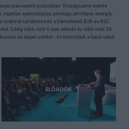
özi technológiai szereplők beszélnek az AI-ról, a
atosan piacvezető pozícióban. Országszerte évente
rolásról, az új anyagokról, valamint az űripari, védelmi
, ingatlan, egészségügy, pénzügy, járműipar, energia,
sztül mutatjuk meg, hol körvonalazódnak a következő
nalú szakmai tartalomra és a kiemelkedő B2B és B2C
yarország és a régió. Deep Tech 2026.
kkel. Eddig több mint 6 ezer előadó és több mint 30
ni, a következő évtizedek legfontosabb technológiai
zon, és lépjen szintet - mi biztosítjuk a hazai üzleti
ELŐADÓK