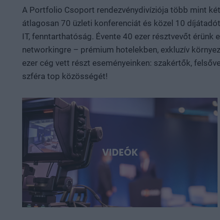
A Portfolio Csoport rendezvénydivíziója több mint ké
átlagosan 70 üzleti konferenciát és közel 10 díjátadót
IT, fenntarthatóság. Évente 40 ezer résztvevőt érünk
networkingre – prémium hotelekben, exkluzív környeze
ezer cég vett részt eseményeinken: szakértők, felsőve
szféra top közösségét!
VIDEÓK