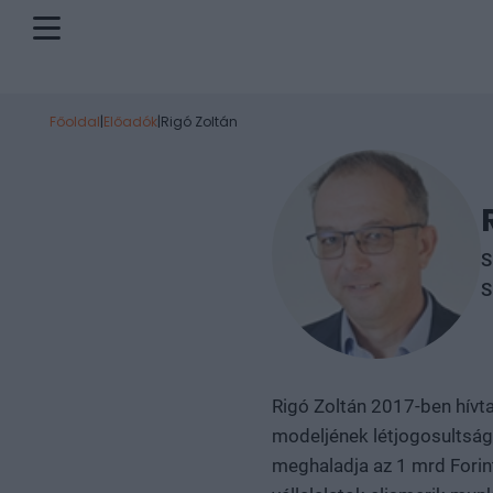
Főoldal
|
Előadók
|
Rigó Zoltán
S
S
Rigó Zoltán 2017-ben hívta 
modeljének létjogosultság
meghaladja az 1 mrd Forin