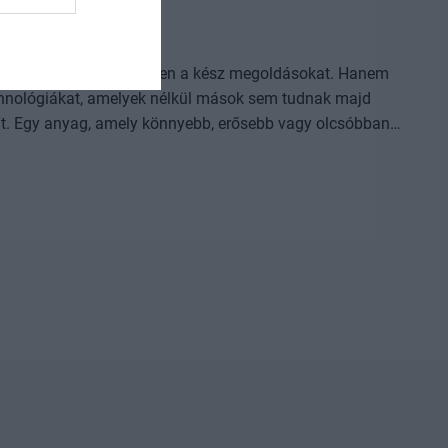
l, ki használja ügyesebben a kész megoldásokat. Hanem
 technológiákat, amelyek nélkül mások sem tudnak majd
i eljárás, amely korábban kezelhetetlen betegségekre ad
 folyamat vagy űripari fejlesztés. Mindezek nem egyik
lem, jelentős tőke és kitartó fejlesztés kell hozzájuk.
ást, szellemi tulajdont épít, amelyet nehéz utólag
pari teljesítmény. Hol áll Európa és Magyarország az
ely területeken van valódi tudásunk és mozgásterünk, hol
zemi szerepen? Szó lesz arról is, hogyan
nfrastruktúra, finanszírozás és intézményi
ne vesszen el a publikációk vagy prototípusok
, egyetemi és vállalati K+F-