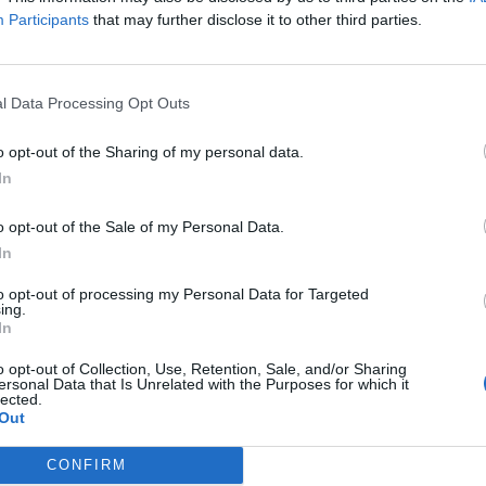
szolgálnak. A díjakat az agrárium legmeghatározóbb személyes
AI & DIGITAL TRANSFORMATION 20
Participants
that may further disclose it to other third parties.
benyújtott pályázatai alapján.
2026. november 26. Marriott Hotel
Elképesztő ütemben digitalizálódik az életünk és ezzel együt
l Data Processing Opt Outs
megszűnnek, a fiókokba, személyes ügyintézésre csak a legk
órában kommunikálunk, ügyeket intézünk. Ám most a digitális 
o opt-out of the Sharing of my personal data.
feje tetejére állítja az AI-forradalom, és az agentic AI trend. 
RÉSZLETEK & JEGYEK
In
üzleti, compliance és adminisztratív folyamatokat támogató 
elképzelhetetlen sebességet és rendkívüli hatékonyságbeli fe
o opt-out of the Sale of my Personal Data.
megnyert munkaórákkal és a megspórolt munkaerővel? A core b
In
jó a vibe coding? Nagyvállalatoknak és kkv-knak is szóló ren
to opt-out of processing my Personal Data for Targeted
válaszokat keresünk és adunk!
ing.
In
o opt-out of Collection, Use, Retention, Sale, and/or Sharing
ersonal Data that Is Unrelated with the Purposes for which it
lected.
Out
CONFIRM