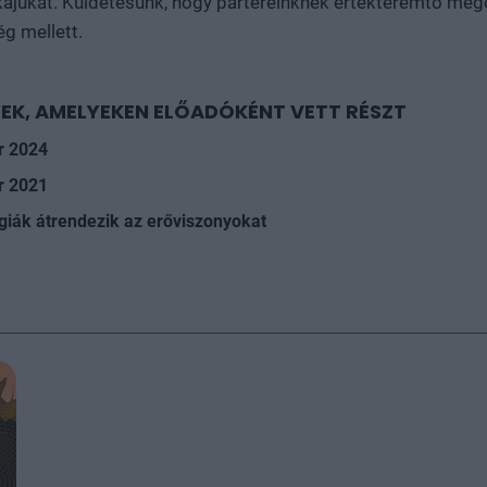
kájukat. Küldetésünk, hogy partereinknek értékteremtő mego
g mellett.
EK, AMELYEKEN ELŐADÓKÉNT VETT RÉSZT
r 2024
r 2021
giák átrendezik az erőviszonyokat