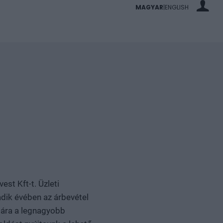
MAGYAR
ENGLISH
|
est Kft-t. Üzleti
dik évében az árbevétel
mára a legnagyobb