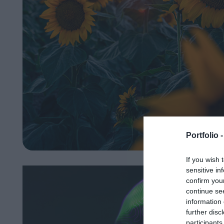
Portfolio 
If you wish 
sensitive in
confirm you
continue se
information 
further disc
participants