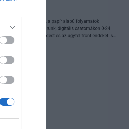
égeiből áll szakmai zsűri ítéli oda az ágazati szereplők
26
t a vállalatok működése, a papír alapú folyamatok
omplexebb ügyekben járunk, digitális csatornákon 0-24
világot, a belső működést és az ügyfél front-endeket is
Az önállóan cselekedni képes AI-ügynökök, illetve az egyes
AI-eszközök és vállalti megoldások korábban
jlődési lehetőséget adnak a cégeknek. MIt kezdünk a
izniszt is felforgatja a mesterséges intelligencia? Mire
dezvényünkön többek között ezekre a kérdésekre is