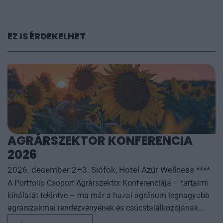
EZ IS ÉRDEKELHET
AGRÁRSZEKTOR KONFERENCIA
2026
2026. december 2–3. Siófok, Hotel Azúr Wellness ****
A Portfolio Csoport Agrárszektor Konferenciája – tartalmi
kínálatát tekintve – ma már a hazai agrárium legnagyobb
agrárszakmai rendezvényének és csúcstalálkozójának
számít. A konferencia célja, hogy összegezze és elemezze