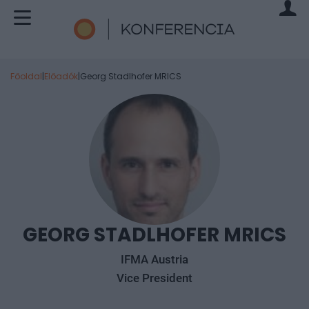
Főoldal
|
Előadók
|
Georg Stadlhofer MRICS
GEORG STADLHOFER MRICS
IFMA Austria
Vice President