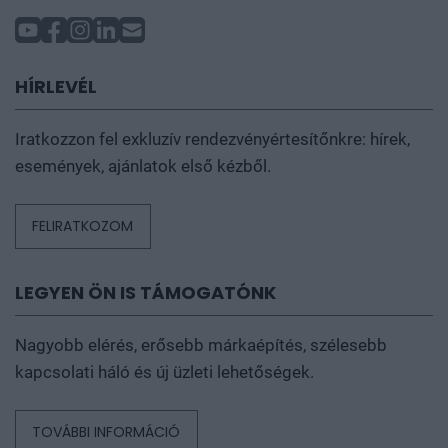
HÍRLEVÉL
Iratkozzon fel exkluzív rendezvényértesítőnkre: hírek,
események, ajánlatok első kézből.
FELIRATKOZOM
LEGYEN ÖN IS TÁMOGATÓNK
Nagyobb elérés, erősebb márkaépítés, szélesebb
kapcsolati háló és új üzleti lehetőségek.
TOVÁBBI INFORMÁCIÓ