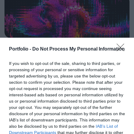
programkínálaton túl alkalmat teremt a szakmai
agentic AI trend. Az önállóan cselekedni képes AI-
kapcsolatépítésre, a networkingre és az üzleti
ügynökök, illetve az egyes üzleti, compliance és
tárgyalásokra, a színvonalas szakmai előadások és
adminisztratív folyamatokat támogató AI-eszközök és
kerekasztal-beszélgetések mellett pedig szórakoztató
vállalti megoldások korábban elképzelhetetlen sebességet
műsorral járul hozzá a résztvevők feltöltődéséhez és
és rendkívüli hatékonyságbeli fejlődési lehetőséget adnak a
DEEP TECH 2026
kikapcsolódásához. A Portfolio Csoport az Agrárszektor
cégeknek. MIt kezdünk a megnyert munkaórákkal és a
Portfolio -
Do Not Process My Personal Information
2026. november 18. Radisson Blu Béke Hotel
Konferencián adja át tizenegy kategóriában azokat az
megspórolt munkaerővel? A core bizniszt is felforgatja a
évente odaítélhető díjakat, amelyek az agrárium
A következő évtizedek technológiai versenye nem azon dől
mesterséges intelligencia? Mire jó a vibe coding?
If you wish to opt-out of the sale, sharing to third parties, or
legkiemelkedőbb szakmai teljesítményeinek és
el, ki használja ügyesebben a kész megoldásokat. Hanem
Nagyvállalatoknak és kkv-knak is szóló rendezvényünkön
processing of your personal or sensitive information for
eredményeinek elismeréséül szolgálnak. A díjakat az
azon, ki képes létrehozni, legyártani és birtokolni azokat a
többek között ezekre a kérdésekre is válaszokat keresünk
targeted advertising by us, please use the below opt-out
agrárium legmeghatározóbb személyeségeiből áll szakmai
technológiákat, amelyek nélkül mások sem tudnak majd
és adunk!
section to confirm your selection. Please note that after your
RÉSZLETEK & JEGYEK
zsűri ítéli oda az ágazati szereplők benyújtott pályázatai
opt-out request is processed you may continue seeing
működni. Egy új akkumulátor, amely tovább tárolja az
interest-based ads based on personal information utilized by
alapján.
energiát. Egy anyag, amely könnyebb, erősebb vagy
us or personal information disclosed to third parties prior to
olcsóbban előállítható a korábbiaknál. Egy gyógyszer vagy
your opt-out. You may separately opt-out of the further
diagnosztikai eljárás, amely korábban kezelhetetlen
disclosure of your personal information by third parties on the
betegségekre ad választ. Robotikai rendszer, védelmi
IAB’s list of downstream participants. This information may
PORTFOLIO KONFERENCIÁK 25 ÉVE
technológia, új gyártási folyamat vagy űripari fejlesztés.
also be disclosed by us to third parties on the
IAB’s List of
Downstream Participants
that may further disclose it to other
Mindezek nem egyik napról a másikra születnek meg: mély