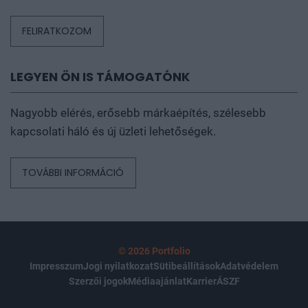
FELIRATKOZOM
LEGYEN ÖN IS TÁMOGATÓNK
Nagyobb elérés, erősebb márkaépítés, szélesebb
kapcsolati háló és új üzleti lehetőségek.
TOVÁBBI INFORMÁCIÓ
© 2026 Portfolio
Impresszum
Jogi nyilatkozat
Sütibeállítások
Adatvédelem
Szerzői jogok
Médiaajánlat
Karrier
ÁSZF