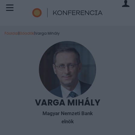
Főoldal
|
Előadók
|
Varga Mihály
VARGA MIHÁLY
Magyar Nemzeti Bank
elnök