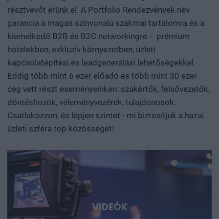
tudományos vagy mérnöki felismerésből piacképes
résztvevőt érünk el. A Portfolio Rendezvények név
vállalat, majd exportképes ipari teljesítmény. Hol áll Európa
garancia a magas színvonalú szakmai tartalomra és a
és Magyarország az Egyesült Államok és Kína közötti
kiemelkedő B2B és B2C networkingre – prémium
technológiai versenyben? Mely területeken van valódi
hotelekben, exkluzív környezetben, üzleti
tudásunk és mozgásterünk, hol függünk másoktól, és
kapcsolatépítési és leadgenerálási lehetőségekkel.
hogyan léphetünk túl a felhasználói vagy
Eddig több mint 6 ezer előadó és több mint 30 ezer
összeszerelőüzemi szerepen? Szó lesz arról is, hogyan
cég vett részt eseményeinken: szakértők, felsővezetők,
születnek valójában az áttörések. Milyen kutatási
döntéshozók, véleményvezérek, tulajdonosok.
környezet, infrastruktúra, finanszírozás és intézményi
Csatlakozzon, és lépjen szintet - mi biztosítjuk a hazai
együttműködés szükséges ahhoz, hogy egy ígéretes
üzleti szféra top közösségét!
eredmény ne vesszen el a publikációk vagy prototípusok
tengerében, hanem hasznosítható tudássá, vállalattá és
ipari képességgé váljon. Kutatók, egyetemi és vállalati K+F-
vezetők, alapítók, befektetők, bankok, döntéshozók és
nemzetközi technológiai szereplők beszélnek az AI-ról, a
robotikáról, a biotech- és medtech-megoldásokról, az
energiatárolásról, az új anyagokról, valamint az űripari,
VIDEÓK
védelmi és dual-use fejlesztésekről. Konkrét