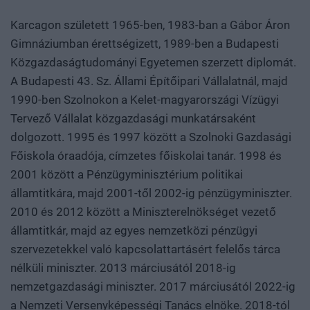
Karcagon született 1965-ben, 1983-ban a Gábor Áron
Gimnáziumban érettségizett, 1989-ben a Budapesti
Közgazdaságtudományi Egyetemen szerzett diplomát.
A Budapesti 43. Sz. Állami Építőipari Vállalatnál, majd
1990-ben Szolnokon a Kelet-magyarországi Vízügyi
Tervező Vállalat közgazdasági munkatársaként
dolgozott. 1995 és 1997 között a Szolnoki Gazdasági
Főiskola óraadója, címzetes főiskolai tanár. 1998 és
2001 között a Pénzügyminisztérium politikai
államtitkára, majd 2001-től 2002-ig pénzügyminiszter.
2010 és 2012 között a Miniszterelnökséget vezető
államtitkár, majd az egyes nemzetközi pénzügyi
szervezetekkel való kapcsolattartásért felelős tárca
nélküli miniszter. 2013 márciusától 2018-ig
nemzetgazdasági miniszter. 2017 márciusától 2022-ig
a Nemzeti Versenyképességi Tanács elnöke. 2018-tól