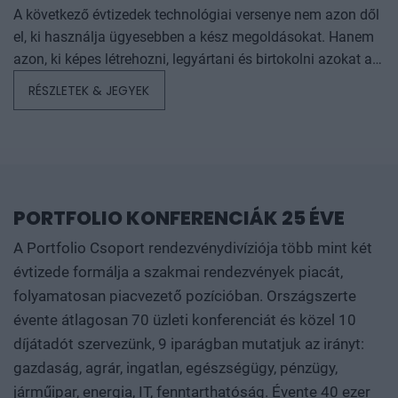
évente odaítélhető díjakat, amelyek az agrárium
A következő évtizedek technológiai versenye nem azon dől
mesterséges intelligencia? Mire jó a vibe coding?
legkiemelkedőbb szakmai teljesítményeinek és
el, ki használja ügyesebben a kész megoldásokat. Hanem
Nagyvállalatoknak és kkv-knak is szóló rendezvényünkön
eredményeinek elismeréséül szolgálnak. A díjakat az
azon, ki képes létrehozni, legyártani és birtokolni azokat a
többek között ezekre a kérdésekre is válaszokat keresünk
agrárium legmeghatározóbb személyeségeiből áll szakmai
technológiákat, amelyek nélkül mások sem tudnak majd
és adunk!
RÉSZLETEK & JEGYEK
zsűri ítéli oda az ágazati szereplők benyújtott pályázatai
működni. Egy új akkumulátor, amely tovább tárolja az
alapján.
energiát. Egy anyag, amely könnyebb, erősebb vagy
olcsóbban előállítható a korábbiaknál. Egy gyógyszer vagy
diagnosztikai eljárás, amely korábban kezelhetetlen
betegségekre ad választ. Robotikai rendszer, védelmi
PORTFOLIO KONFERENCIÁK 25 ÉVE
technológia, új gyártási folyamat vagy űripari fejlesztés.
Mindezek nem egyik napról a másikra születnek meg: mély
A Portfolio Csoport rendezvénydivíziója több mint két
kutatás, komplex szakértelem, jelentős tőke és kitartó
évtizede formálja a szakmai rendezvények piacát,
fejlesztés kell hozzájuk. Ezt nevezzük deep technek. A deep
folyamatosan piacvezető pozícióban. Országszerte
tech nem pusztán új termékeket vagy szolgáltatásokat hoz
évente átlagosan 70 üzleti konferenciát és közel 10
létre. Egész iparágak erőviszonyait alakíthatja át, és olyan
díjátadót szervezünk, 9 iparágban mutatjuk az irányt:
tudást, gyártási kapacitást, szellemi tulajdont épít, amelyet
gazdaság, agrár, ingatlan, egészségügy, pénzügy,
nehéz utólag lemásolni vagy kiváltani. A Portfolio első
járműipar, energia, IT, fenntarthatóság. Évente 40 ezer
Deep Tech konferenciáján megvizsgáljuk, hogyan lesz egy