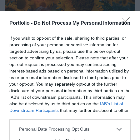
Portfolio -
Do Not Process My Personal Information
AGRÁRSZEKTOR KONFERENCIA
2026
If you wish to opt-out of the sale, sharing to third parties, or
processing of your personal or sensitive information for
2026. december 2–3. Siófok, Hotel Azúr Wellness ****
targeted advertising by us, please use the below opt-out
section to confirm your selection. Please note that after your
A Portfolio Csoport Agrárszektor Konferenciája – tartalmi
opt-out request is processed you may continue seeing
kínálatát tekintve – ma már a hazai agrárium legnagyobb
interest-based ads based on personal information utilized by
agrárszakmai rendezvényének és csúcstalálkozójának
us or personal information disclosed to third parties prior to
számít. A konferencia célja, hogy összegezze és elemezze
your opt-out. You may separately opt-out of the further
RÉSZLETEK & JEGYEK
az év kiemelkedő hazai és nemzetközi agrárgazdasági
disclosure of your personal information by third parties on the
eseményeit, illetve prognózist nyújtson a következő évekre
IAB’s list of downstream participants. This information may
also be disclosed by us to third parties on the
IAB’s List of
az agrárpiaci szereplők sikeres üzleti és beruházási
Downstream Participants
that may further disclose it to other
döntéseihez. A konferencia háromnapos szakmai
third parties.
programmal várja az érdeklődőket: az esemény ünnepélyes
szakmai előesttel kezdődik, amelyet további két, rendkívül
Personal Data Processing Opt Outs
összetett és kimerítően részletes egész napos szakmai