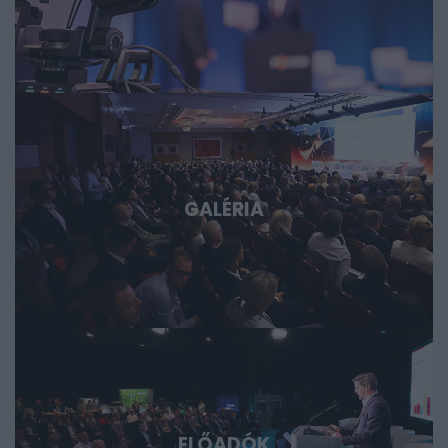
esettanulmányokon keresztül mutatjuk meg, hol
körvonalazódnak a következő nagy technológiai
lehetőségek, és milyen szerepet vállalhat bennük
Magyarország és a régió. Deep Tech 2026. Döntéshozói
fórum azoknak, akik időben akarnak bekapcsolódni, a
következő évtizedek legfontosabb technológiai sztorijaiba.
GALÉRIA
ELŐADÓK