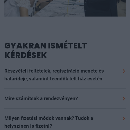
GYAKRAN ISMÉTELT
KÉRDÉSEK
Részvételi feltételek, regisztráció menete és
határideje, valamint teendők telt ház esetén
Szeretettel várunk minden 16. életévét betöltött
érdeklődőt, akit megszólít az esemény szakmai
Mire számítsak a rendezvényen?
programja, szívesen részt venne rajta és nyitott új
Regisztráció: 08:45-09:30
partnerek megismerésére, magas színvonalú
Szakmai program: 09:30-13:50
Milyen fizetési módok vannak? Tudok a
kapcsolatépítési lehetőségekre.
Kiegészítő program: 13:50-14:30 - A VI. Hajdúsági
helyszínen is fizetni?