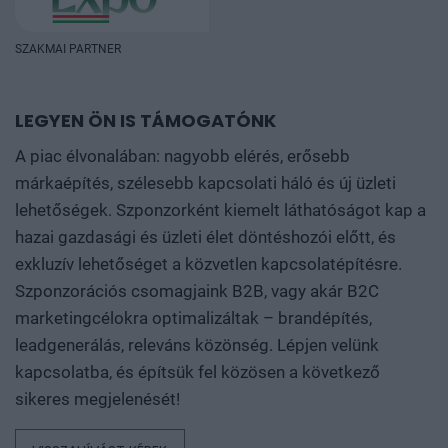
SZAKMAI PARTNER
LEGYEN ÖN IS TÁMOGATÓNK
A piac élvonalában: nagyobb elérés, erősebb
márkaépítés, szélesebb kapcsolati háló és új üzleti
lehetőségek. Szponzorként kiemelt láthatóságot kap a
hazai gazdasági és üzleti élet döntéshozói előtt, és
exkluzív lehetőséget a közvetlen kapcsolatépítésre.
Szponzorációs csomagjaink B2B, vagy akár B2C
marketingcélokra optimalizáltak – brandépítés,
leadgenerálás, releváns közönség. Lépjen velünk
kapcsolatba, és építsük fel közösen a következő
sikeres megjelenését!