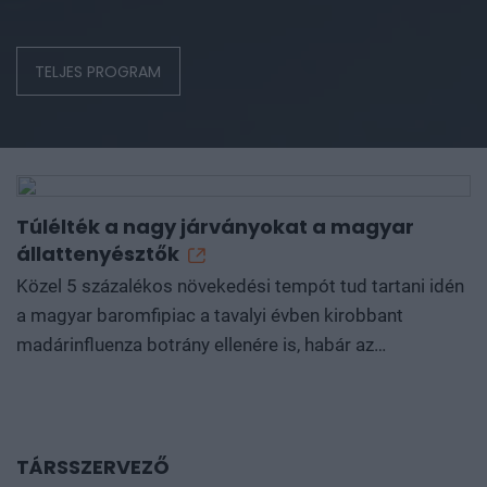
TELJES PROGRAM
Túlélték a nagy járványokat a magyar
állattenyésztők
Közel 5 százalékos növekedési tempót tud tartani idén
a magyar baromfipiac a tavalyi évben kirobbant
madárinfluenza botrány ellenére is, habár az
áfacsökkentés...
TÁRSSZERVEZŐ