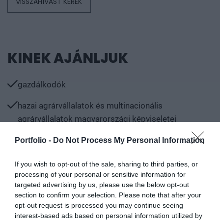
VISSZAHÍVÁST KÉREK
KINEK AJÁNLJUK
gazdálkodók
hazai agrárvállalatok és multinacionális
agrárvállalatok magyarországi képviseletei
élelmiszeripari szereplők
Portfolio -
Do Not Process My Personal Information
az agrárágazat számára szolgáltató vállalatok
If you wish to opt-out of the sale, sharing to third parties, or
képviselői
processing of your personal or sensitive information for
targeted advertising by us, please use the below opt-out
gépforgalmazók, inputgyártó vállalatok képviselői
section to confirm your selection. Please note that after your
opt-out request is processed you may continue seeing
agrárszervezetek
interest-based ads based on personal information utilized by