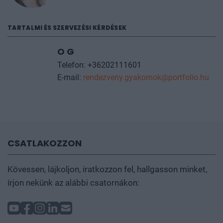
regisztrálni kell oldalunkon, az adatkezelési
szabályzatunk szerint. A rendezvény napján, a
TARTALMI ÉS SZERVEZÉSI KÉRDÉSEK
helyszínen is tudnak segíteni a kollégák, amennyiben
hirtelen történés miatt szükséges a névcsere.
O G
Telefon: +36202111601
További információt az
árak
fülön talál.
E-mail:
rendezveny.gyakornok@portfolio.hu
CSATLAKOZZON
Kövessen, lájkoljon, iratkozzon fel, hallgasson minket,
írjon nekünk az alábbi csatornákon: