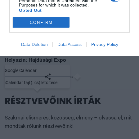
Personal Data that Is Unrelated with the
Purposes for which it was collected.
Opted Out
CONFIRM
HELYSZÍN ÉS MEGKÖZELÍTÉS
Data Deletion
Data Access
Privacy Policy
Időpont: 2017. augusztus 11.
Helyszín: Hajdúsági Expo
Google Calendar
Mentés naptárba
Megosztás
iCalendar fájl (.ics) letöltése
RÉSZTVEVŐINK ÍRTÁK
Szakmai elismerés, közösség, élmény – olvassa el, mit
mondtak rólunk résztvevőink!