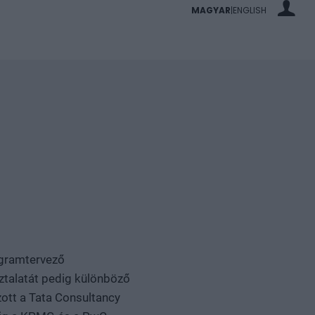
MAGYAR
ENGLISH
|
ogramtervező
talatát pedig különböző
zott a Tata Consultancy