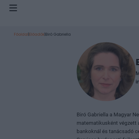
Főoldal
|
Előadók
|
Biró Gabriella
M
i
Biró Gabriella a Magyar Ne
matematikusként végzett 
bankoknál és tanácsadó cé