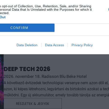
elképzelhetetlen sebességet és rendkívüli hatékonyságbeli fe
o opt-out of Collection, Use, Retention, Sale, and/or Sharing
ersonal Data that Is Unrelated with the Purposes for which it
megnyert munkaórákkal és a megspórolt munkaerővel? A core b
lected.
jó a vibe coding? Nagyvállalatoknak és kkv-knak is szóló ren
Out
válaszokat keresünk és adunk!
CONFIRM
Data Deletion
Data Access
Privacy Policy
DEEP TECH 2026
2026. november 18. Radisson Blu Béke Hotel
A következő évtizedek technológiai versenye nem azon dől e
azon, ki képes létrehozni, legyártani és birtokolni azokat a
működni. Egy új akkumulátor, amely tovább tárolja az energiát. Egy anyag, amely könnyebb, erősebb vagy olcsóbban
előállítható a korábbiaknál. Egy gyógyszer vagy diagnosztika
RÉSZLETEK & JEGYEK
választ. Robotikai rendszer, védelmi technológia, új gyártási