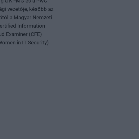
edig a KPMG és a PwC
ági vezetője, később az
jától a Magyar Nemzeti
ertified Information
aud Examiner (CFE)
Women in IT Security)