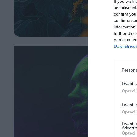
If you wish 
sensitive in
confirm you
continue se
information 
further disc
participants
Downstream 
Persona
I want t
Opted 
I want t
Opted 
I want 
Advertis
Opted 