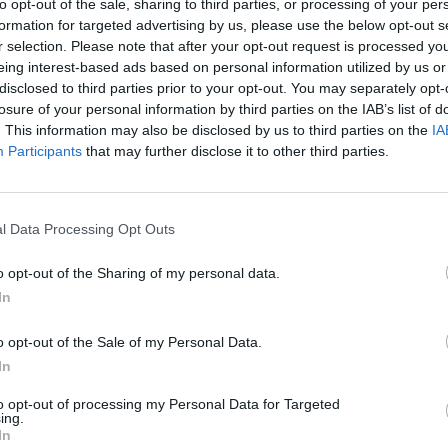
to opt-out of the sale, sharing to third parties, or processing of your per
kimerítően részletes egész napos szakmai tartalmi kínálat követ. A konferencián a hazai államigazgatási,
formation for targeted advertising by us, please use the below opt-out s
vállalati és érdekképviseleti szféra csúcsvezetői nyújtanak e
r selection. Please note that after your opt-out request is processed y
agrárgazdaság valamennyi szereplője – a termelők, az élelm
eing interest-based ads based on personal information utilized by us or
disclosed to third parties prior to your opt-out. You may separately opt-
hasznos tájékoztatásul szolgálhatnak. Emellett a rendezvény
losure of your personal information by third parties on the IAB’s list of
lehetőséget biztosít az agráriumot kiszolgáló vállalkozások –
. This information may also be disclosed by us to third parties on the
IA
finanszírozási és egyéb szolgáltatók – számára. A konferencia a tartalmas programkínálaton túl alkalmat teremt
Participants
that may further disclose it to other third parties.
a szakmai kapcsolatépítésre, a networkingre és az üzleti tár
kerekasztal-beszélgetések mellett pedig szórakoztató műsorra
kikapcsolódásához. A Portfolio Csoport az Agrárszektor Konferencián adja át tizenegy kategóriában azokat az évente
l Data Processing Opt Outs
odaítélhető díjakat, amelyek az agrárium legkiemelkedőbb sz
szolgálnak. A díjakat az agrárium legmeghatározóbb személyes
o opt-out of the Sharing of my personal data.
AI & DIGITAL TRANSFORMATION 20
benyújtott pályázatai alapján.
In
2026. november 26. Marriott Hotel
Elképesztő ütemben digitalizálódik az életünk és ezzel együt
o opt-out of the Sale of my Personal Data.
megszűnnek, a fiókokba, személyes ügyintézésre csak a legk
In
órában kommunikálunk, ügyeket intézünk. Ám most a digitális 
to opt-out of processing my Personal Data for Targeted
feje tetejére állítja az AI-forradalom, és az agentic AI trend. 
ing.
RÉSZLETEK & JEGYEK
In
üzleti, compliance és adminisztratív folyamatokat támogató 