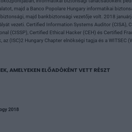
ztőközpontjában, informatikai biztonsági tanácsadóként p
alatot, majd a Banco Popolare Hungary informatikai biztons
biztonsági, majd bankbiztonsági vezetője volt. 2018 január
lyát vezeti. Certified Information Systems Auditor (CISA), C
nal (CISSP), Certified Ethical Hacker (CEH) és Certified Fr
k, az (ISC)2 Hungary Chapter elnökségi tagja és a WITSEC (
EK, AMELYEKEN ELŐADÓKÉNT VETT RÉSZT
logy 2018