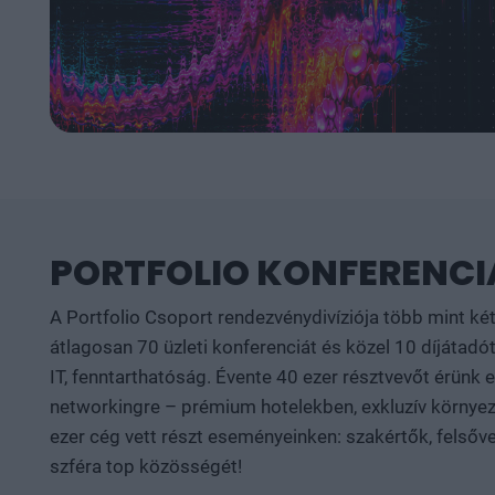
PORTFOLIO KONFERENCIÁ
A Portfolio Csoport rendezvénydivíziója több mint ké
átlagosan 70 üzleti konferenciát és közel 10 díjátadót
IT, fenntarthatóság. Évente 40 ezer résztvevőt érünk
networkingre – prémium hotelekben, exkluzív környeze
ezer cég vett részt eseményeinken: szakértők, felsőve
szféra top közösségét!