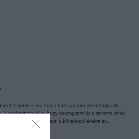
6
nálatát tekintve – ma már a hazai agrárium legnagyobb
 A konferencia célja, hogy összegezze és elemezze az év
lletve prognózist nyújtson a következő évekre az
ez. A konferencia háromnapos szakmai programmal várja
dődik, amelyet további két, rendkívül összetett és