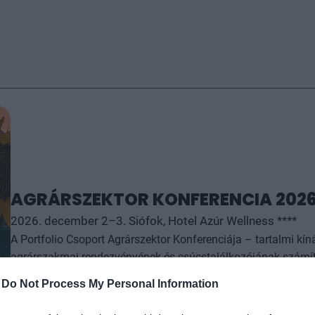
AGRÁRSZEKTOR KONFERENCIA 202
2026. december 2–3. Siófok, Hotel Azúr Wellness ****
A Portfolio Csoport Agrárszektor Konferenciája – tartalmi kí
agrárszakmai rendezvényének és csúcstalálkozójának számít.
kiemelkedő hazai és nemzetközi agrárgazdasági eseményeit, i
-
Do Not Process My Personal Information
agrárpiaci szereplők sikeres üzleti és beruházási döntéseih
RÉSZLETEK & JEGYEK
az érdeklődőket: az esemény ünnepélyes szakmai előesttel kez