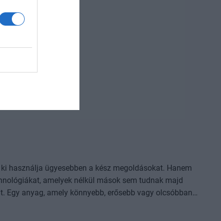
jlődési lehetőséget adnak a cégeknek. MIt kezdünk a
izniszt is felforgatja a mesterséges intelligencia? Mire
dezvényünkön többek között ezekre a kérdésekre is
l, ki használja ügyesebben a kész megoldásokat. Hanem
 technológiákat, amelyek nélkül mások sem tudnak majd
i eljárás, amely korábban kezelhetetlen betegségekre ad
 folyamat vagy űripari fejlesztés. Mindezek nem egyik