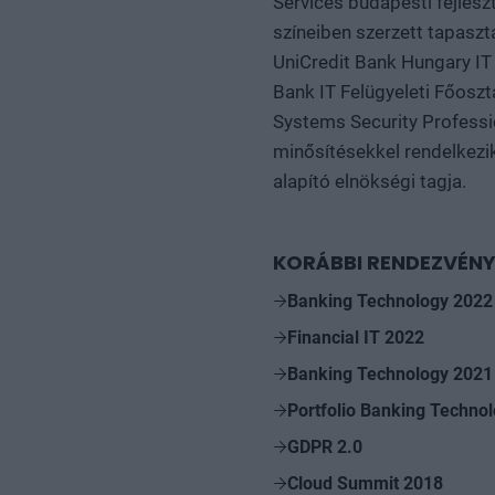
Services budapesti fejles
színeiben szerzett tapaszt
UniCredit Bank Hungary IT 
Bank IT Felügyeleti Főosztá
Systems Security Professio
minősítésekkel rendelkezi
alapító elnökségi tagja.
KORÁBBI RENDEZVÉNY
Banking Technology 2022
Financial IT 2022
Banking Technology 2021
Portfolio Banking Techno
GDPR 2.0
Cloud Summit 2018