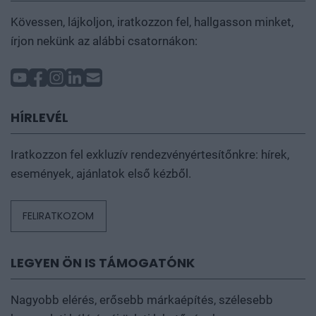
Kövessen, lájkoljon, iratkozzon fel, hallgasson minket,
írjon nekünk az alábbi csatornákon:
HÍRLEVÉL
Iratkozzon fel exkluzív rendezvényértesítőnkre: hírek,
események, ajánlatok első kézből.
FELIRATKOZOM
LEGYEN ÖN IS TÁMOGATÓNK
Nagyobb elérés, erősebb márkaépítés, szélesebb