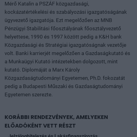
Mérő Katalin a PSZÁF közgazdasági,
kockázatértékelési és szabályozási igazgatóságának
ügyvezető igazgatója. Ezt megelőzően az MNB
Pénzügyi Stabilitási főosztályának főosztályvezető
helyettese, 1990 és 1997 között pedig a K&H bank
Közgazdasági és Stratégiai igazgatóságnak vezetője
volt. Banki karrierjét megelőzően a Gazdaságkutató és
a Munkaügyi Kutató intézetekben dolgozott, mint
kutató. Diplomáját a Marx Károly
Közgazdaságtudományi Egyetemen, Ph.D. fokozatát
pedig a Budapesti Műszaki és Gazdaságtudományi
Egyetemen szerezte.
KORÁBBI RENDEZVÉNYEK, AMELYEKEN
ELŐADÓKÉNT VETT RÉSZT
Jelzáloghitelezés és Lakásfinanszírozás