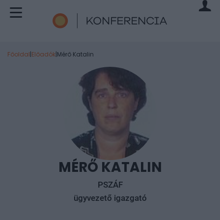
Főoldal
|
Előadók
|
Mérő Katalin
MÉRŐ KATALIN
PSZÁF
ügyvezető igazgató