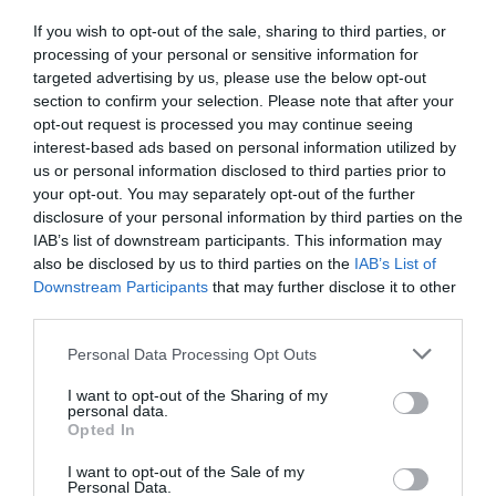
körű bemutatkozási és piacépítési lehetőséget biztosít az
legkomplexebb ügyekben járunk, digitális csatornákon 0-24
RÉSZLETEK & JEGYEK
agráriumot kiszolgáló vállalkozások – inputgyártók,
órában kommunikálunk, ügyeket intézünk. Ám most a
If you wish to opt-out of the sale, sharing to third parties, or
processing of your personal or sensitive information for
integrátorok, gépforgalmazók, finanszírozási és egyéb
digitális világot, a belső működést és az ügyfél front-
targeted advertising by us, please use the below opt-out
szolgáltatók – számára. A konferencia a tartalmas
endeket is feje tetejére állítja az AI-forradalom, és az
section to confirm your selection. Please note that after your
programkínálaton túl alkalmat teremt a szakmai
agentic AI trend. Az önállóan cselekedni képes AI-
opt-out request is processed you may continue seeing
kapcsolatépítésre, a networkingre és az üzleti
ügynökök, illetve az egyes üzleti, compliance és
interest-based ads based on personal information utilized by
tárgyalásokra, a színvonalas szakmai előadások és
adminisztratív folyamatokat támogató AI-eszközök és
us or personal information disclosed to third parties prior to
your opt-out. You may separately opt-out of the further
kerekasztal-beszélgetések mellett pedig szórakoztató
vállalti megoldások korábban elképzelhetetlen sebességet
disclosure of your personal information by third parties on the
műsorral járul hozzá a résztvevők feltöltődéséhez és
és rendkívüli hatékonyságbeli fejlődési lehetőséget adnak a
DEEP TECH 2026
IAB’s list of downstream participants. This information may
kikapcsolódásához. A Portfolio Csoport az Agrárszektor
cégeknek. MIt kezdünk a megnyert munkaórákkal és a
also be disclosed by us to third parties on the
IAB’s List of
2026. november 18. Radisson Blu Béke Hotel
Konferencián adja át tizenegy kategóriában azokat az
megspórolt munkaerővel? A core bizniszt is felforgatja a
Downstream Participants
that may further disclose it to other
évente odaítélhető díjakat, amelyek az agrárium
A következő évtizedek technológiai versenye nem azon dől
mesterséges intelligencia? Mire jó a vibe coding?
third parties.
legkiemelkedőbb szakmai teljesítményeinek és
el, ki használja ügyesebben a kész megoldásokat. Hanem
Nagyvállalatoknak és kkv-knak is szóló rendezvényünkön
Personal Data Processing Opt Outs
eredményeinek elismeréséül szolgálnak. A díjakat az
azon, ki képes létrehozni, legyártani és birtokolni azokat a
többek között ezekre a kérdésekre is válaszokat keresünk
agrárium legmeghatározóbb személyeségeiből áll szakmai
technológiákat, amelyek nélkül mások sem tudnak majd
és adunk!
I want to opt-out of the Sharing of my
RÉSZLETEK & JEGYEK
personal data.
zsűri ítéli oda az ágazati szereplők benyújtott pályázatai
működni. Egy új akkumulátor, amely tovább tárolja az
Opted In
alapján.
energiát. Egy anyag, amely könnyebb, erősebb vagy
I want to opt-out of the Sale of my
olcsóbban előállítható a korábbiaknál. Egy gyógyszer vagy
Personal Data.