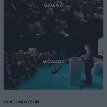
GALÉRIA
ELŐADÓK
CSATLAKOZZON