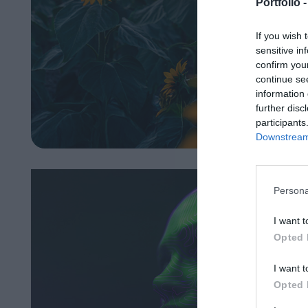
Portfolio 
If you wish 
sensitive in
confirm you
continue se
information 
further disc
participants
Downstream 
Persona
I want t
Opted 
I want t
Opted 