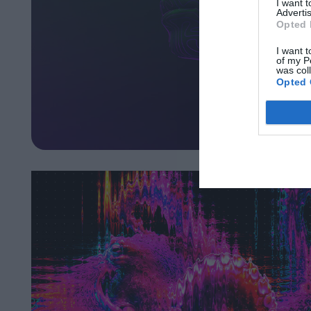
I want 
Advertis
Opted 
I want t
of my P
was col
Opted 