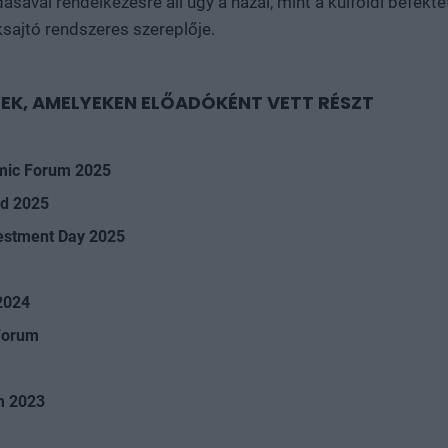
dásával rendelkezésre áll úgy a hazai, mint a külföldi befek
sajtó rendszeres szereplője.
EK, AMELYEKEN ELŐADÓKÉNT VETT RÉSZT
omic Forum 2025
ld 2025
vestment Day 2025
2024
Forum
m 2023