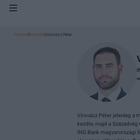
Főoldal
|
Előadók
|
Virovácz Péter
I
v
Virovácz Péter jelenleg a
kezdte, majd a Századvég
ING Bank magyarországi fi