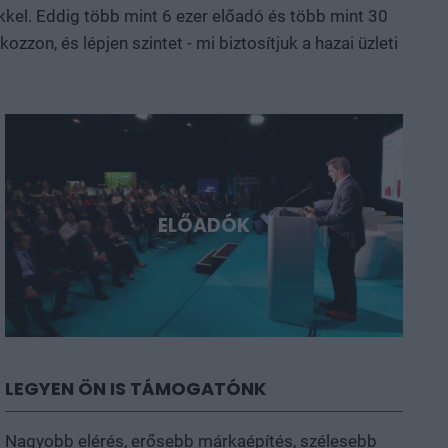
kkel. Eddig több mint 6 ezer előadó és több mint 30
ni, a következő évtizedek legfontosabb technológiai
zon, és lépjen szintet - mi biztosítjuk a hazai üzleti
ELŐADÓK
LEGYEN ÖN IS TÁMOGATÓNK
Nagyobb elérés, erősebb márkaépítés, szélesebb