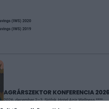
avings (IWS) 2020
avings (IWS) 2019
AGRÁRSZEKTOR KONFERENCIA 202
2026. december 2–3. Siófok, Hotel Azúr Wellness ****
A Portfolio Csoport Agrárszektor Konferenciája – tartalmi kí