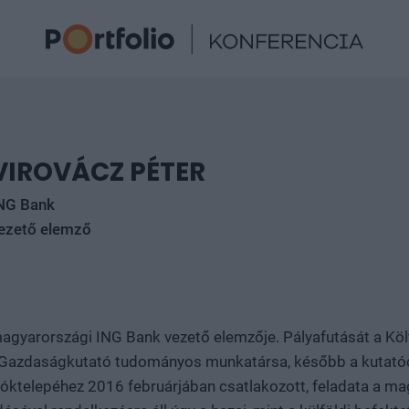
VIROVÁCZ PÉTER
NG Bank
ezető elemző
 magyarországi ING Bank vezető elemzője. Pályafutását a Kö
 Gazdaságkutató tudományos munkatársa, később a kutatócs
óktelepéhez 2016 februárjában csatlakozott, feladata a m