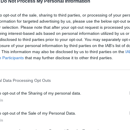
-
Do Not Process My Personal Information
agrárszakmai rendezvényének és csúcstalálkozójának számít.
kiemelkedő hazai és nemzetközi agrárgazdasági eseményeit, i
to opt-out of the sale, sharing to third parties, or processing of your per
agrárpiaci szereplők sikeres üzleti és beruházási döntéseih
RÉSZLETEK & JEGYEK
formation for targeted advertising by us, please use the below opt-out s
az érdeklődőket: az esemény ünnepélyes szakmai előesttel kez
r selection. Please note that after your opt-out request is processed y
kimerítően részletes egész napos szakmai tartalmi kínálat követ. A konferencián a hazai államigazgatási,
eing interest-based ads based on personal information utilized by us or
disclosed to third parties prior to your opt-out. You may separately opt-
vállalati és érdekképviseleti szféra csúcsvezetői nyújtanak e
losure of your personal information by third parties on the IAB’s list of
agrárgazdaság valamennyi szereplője – a termelők, az élelm
. This information may also be disclosed by us to third parties on the
IA
hasznos tájékoztatásul szolgálhatnak. Emellett a rendezvény
Participants
that may further disclose it to other third parties.
lehetőséget biztosít az agráriumot kiszolgáló vállalkozások –
finanszírozási és egyéb szolgáltatók – számára. A konferencia a tartalmas programkínálaton túl alkalmat teremt
a szakmai kapcsolatépítésre, a networkingre és az üzleti tár
l Data Processing Opt Outs
kerekasztal-beszélgetések mellett pedig szórakoztató műsorra
kikapcsolódásához. A Portfolio Csoport az Agrárszektor Konferencián adja át tizenegy kategóriában azokat az évente
o opt-out of the Sharing of my personal data.
odaítélhető díjakat, amelyek az agrárium legkiemelkedőbb sz
In
szolgálnak. A díjakat az agrárium legmeghatározóbb személyes
AI & DIGITAL TRANSFORMATION 20
benyújtott pályázatai alapján.
o opt-out of the Sale of my Personal Data.
2026. november 26. Marriott Hotel
In
Elképesztő ütemben digitalizálódik az életünk és ezzel együt