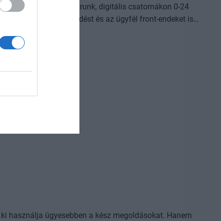
omplexebb ügyekben járunk, digitális csatornákon 0-24
világot, a belső működést és az ügyfél front-endeket is
Az önállóan cselekedni képes AI-ügynökök, illetve az egyes
AI-eszközök és vállalti megoldások korábban
jlődési lehetőséget adnak a cégeknek. MIt kezdünk a
izniszt is felforgatja a mesterséges intelligencia? Mire
dezvényünkön többek között ezekre a kérdésekre is
l, ki használja ügyesebben a kész megoldásokat. Hanem