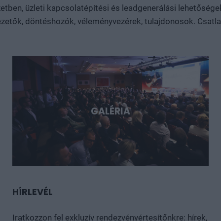
tben, üzleti kapcsolatépítési és leadgenerálási lehetősége
Döntéshozói fórum azoknak, akik időben akarnak bekapcsolód
sztorijaiba.
zetők, döntéshozók, véleményvezérek, tulajdonosok. Csatlakoz
GALÉRIA
HÍRLEVÉL
Iratkozzon fel exkluzív rendezvényértesítőnkre: hírek,