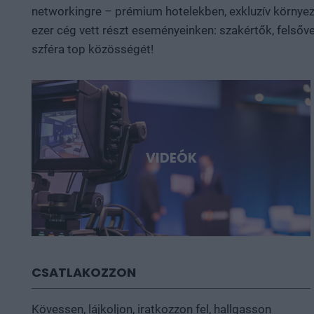
networkingre – prémium hotelekben, exkluzív környeze
ezer cég vett részt eseményeinken: szakértők, felsőve
szféra top közösségét!
VIDEÓK
CSATLAKOZZON
Kövessen, lájkoljon, iratkozzon fel, hallgasson