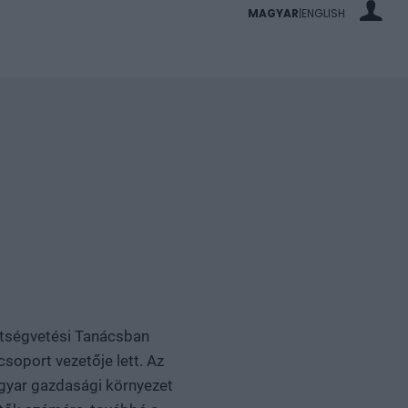
MAGYAR
ENGLISH
|
ltségvetési Tanácsban
oport vezetője lett. Az
agyar gazdasági környezet