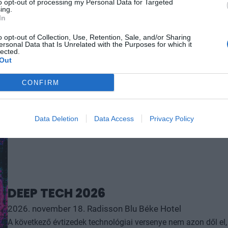
to opt-out of processing my Personal Data for Targeted
megszűnnek, a fiókokba, személyes ügyintézésre csak a legk
ing.
In
órában kommunikálunk, ügyeket intézünk. Ám most a digitális 
feje tetejére állítja az AI-forradalom, és az agentic AI trend. 
RÉSZLETEK & JEGYEK
o opt-out of Collection, Use, Retention, Sale, and/or Sharing
ersonal Data that Is Unrelated with the Purposes for which it
üzleti, compliance és adminisztratív folyamatokat támogató 
lected.
elképzelhetetlen sebességet és rendkívüli hatékonyságbeli fe
Out
megnyert munkaórákkal és a megspórolt munkaerővel? A core b
jó a vibe coding? Nagyvállalatoknak és kkv-knak is szóló ren
CONFIRM
válaszokat keresünk és adunk!
Data Deletion
Data Access
Privacy Policy
DEEP TECH 2026
2026. november 18. Radisson Blu Béke Hotel
A következő évtizedek technológiai versenye nem azon dől e