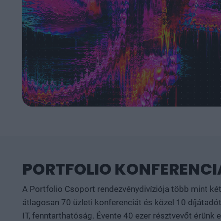
PORTFOLIO KONFERENCIÁ
A Portfolio Csoport rendezvénydivíziója több mint ké
átlagosan 70 üzleti konferenciát és közel 10 díjátadót
IT, fenntarthatóság. Évente 40 ezer résztvevőt érünk