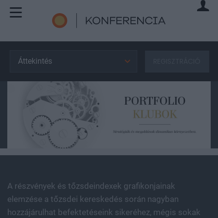
Áttekintés
REGISZTRÁCIÓ
A részvények és tőzsdeindexek grafikonjainak
elemzése a tőzsdei kereskedés során nagyban
hozzájárulhat befektetéseink sikeréhez, mégis sokak