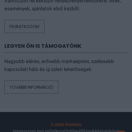
Iratkozzon fel exkluzív rendezvényértesítőnkre: hírek,
események, ajánlatok első kézből.
FELIRATKOZOM
LEGYEN ÖN IS TÁMOGATÓNK
Nagyobb elérés, erősebb márkaépítés, szélesebb
kapcsolati háló és új üzleti lehetőségek.
TOVÁBBI INFORMÁCIÓ
© 2026 Portfolio
Impresszum
Jogi nyilatkozat
Sütibeállítások
Adatvédelem