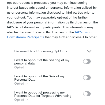
GYAKRAN ISMÉTELT
opt-out request is processed you may continue seeing
interest-based ads based on personal information utilized by
KÉRDÉSEK
us or personal information disclosed to third parties prior to
your opt-out. You may separately opt-out of the further
disclosure of your personal information by third parties on the
Részvételi feltételek, regisztráció menete és
IAB’s list of downstream participants. This information may
határideje, valamint teendők telt ház esetén
also be disclosed by us to third parties on the
IAB’s List of
Downstream Participants
that may further disclose it to other
Szeretettel várunk minden 16. életévét betöltött
third parties.
érdeklődőt, akit megszólít az esemény szakmai
Milyen fizetési módok vannak? Tudok a
Personal Data Processing Opt Outs
programja, szívesen részt venne rajta és nyitott új
helyszínen is fizetni?
partnerek megismerésére, magas színvonalú
I want to opt-out of the Sharing of my
A részvételi díjat és az egyéb költségeket
personal data.
kapcsolatépítési lehetőségekre.
Opted In
(szobafoglalás, kiegészítők stb.) a regisztrációs
Mi a teendő, ha nem kaptam meg a QR-kódot a
folyamat során kiválasztva utalással, valamint
Rendezvényeinkre a
portfolio.hu/rendezvenyek
oldalon
belépéshez?
I want to opt-out of the Sale of my
Personal Data.
bankkártyás fizetéssel lehet kiegyenlíteni. Fontos tudni,
lehet regisztrálni az adott esemény aloldalán, a
Opted In
Rendszerünk a fizetés beérkezése és könyvelése után
hogy a rendezvényt megelőző két napban oldalunkon
„regisztráció” gombra kattintva.
A GDPR-megfelelés
automatikusan kiküldi a QR-kódot. Ingyenes részvétel
Milyen jegytípusok és kedvezmények állnak
I want to opt-out of processing my
már csak bankkártyás fizetésre van lehetőség.
miatt kizárólag online előre, vagy a helyszínen
Personal Data for Targeted Advertising.
esetén a regisztráció után közvetlenül kerül kiküldésre
rendelkezésre? Hogyan tudom a kedvezmény-
Díjköteles esemény esetén a részvételi díj
Opted In
regisztrált, (díjköteles rendezvény esetén) kifizetett
a belépésre jogosító QR-kód. Kérjük, hogy minden
vagy szponzorációs kódomat felhasználni?