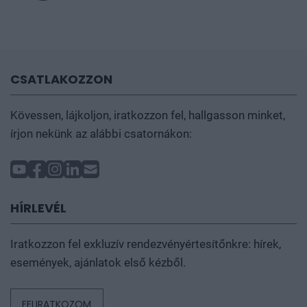
CSATLAKOZZON
Kövessen, lájkoljon, iratkozzon fel, hallgasson minket,
írjon nekünk az alábbi csatornákon:
HÍRLEVÉL
Iratkozzon fel exkluzív rendezvényértesítőnkre: hírek,
események, ajánlatok első kézből.
FELIRATKOZOM