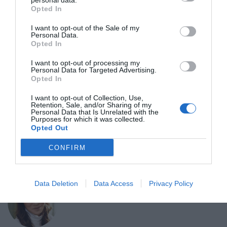
personal data.
TUSÁK ZITA
Opted In
Telefon: +36-20-334-8455
I want to opt-out of the Sale of my
E-mail:
rendezveny@portfolio.hu
Personal Data.
Opted In
I want to opt-out of processing my
Personal Data for Targeted Advertising.
TARTALMI ÉS SZERVEZÉSI KÉRDÉSEK
Opted In
KOVÁCS NÓRA
I want to opt-out of Collection, Use,
Retention, Sale, and/or Sharing of my
E-mail:
kovacs.nora@portfolio.hu
Personal Data that Is Unrelated with the
Purposes for which it was collected.
Opted Out
CONFIRM
SZPONZORÁCIÓS LEHETŐSÉGEK
PISONT KLAUDIA
Data Deletion
Data Access
Privacy Policy
E-mail:
pisont.klaudia@portfolio.hu