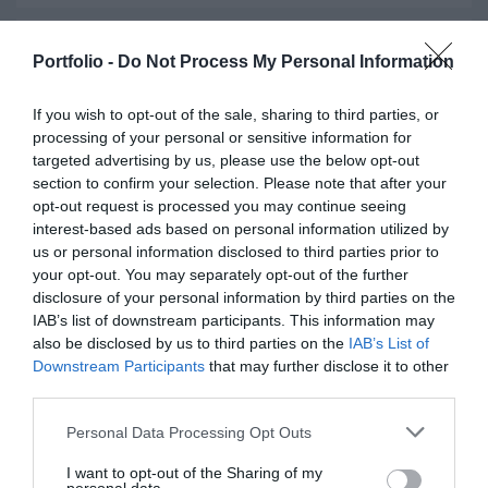
10:35–11:30 |
Kerekasztal-beszélgetés: Soha nem
Portfolio -
Do Not Process My Personal Information
látott magasságban a gabonaárak - Mi vár az
állattartókra és a takarmánygyártókra 2021-ben?
If you wish to opt-out of the sale, sharing to third parties, or
processing of your personal or sensitive information for
Moderátor:
Hollósi Dávid
, Agrár- és Élelmiszeripari Üzletág
targeted advertising by us, please use the below opt-out
ügyvezető igazgató, MBH Bank, elnök, Magyar Bankszövetség
section to confirm your selection. Please note that after your
agrár munkabizottság
opt-out request is processed you may continue seeing
Éder Tamás
, Élelmiszeriparért felelős országos alelnök, Nemzeti
interest-based ads based on personal information utilized by
Agrárgazdasági Kamara
us or personal information disclosed to third parties prior to
Kulik Zoltán
, vezérigazgató, Vitafort Zrt.
your opt-out. You may separately opt-out of the further
Petőházi Tamás
, elnök, Gabonatermesztők Országos Szövetsége
disclosure of your personal information by third parties on the
IAB’s list of downstream participants. This information may
also be disclosed by us to third parties on the
IAB’s List of
Downstream Participants
that may further disclose it to other
KAPCSOLAT
third parties.
Personal Data Processing Opt Outs
SZERVEZÉS, LEBONYOLÍTÁS, INFORMÁCIÓK
I want to opt-out of the Sharing of my