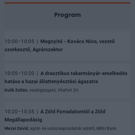
Program
10:00–10:05 |
Megnyitó - Kovács Nóra, vezető
szerkesztő, Agrárszektor
10:05–10:20 |
A drasztikus takarmányár-emelkedés
hatása a hazai állattenyésztési ágazatra
Kulik Zoltán
, vezérigazgató, Vitafort Zrt.
10:20–10:35 |
A Zöld Forradalomtól a Zöld
Megállapodásig
Mezei Dávid
, agrár- és uniós kapcsolatok vezető, MBH Bank