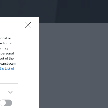
sonal or
ection to
ou may
 personal
out of the
 downstream
B’s List of