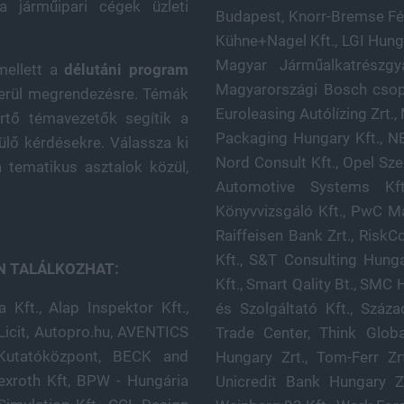
a járműipari cégek üzleti
Budapest, Knorr-Bremse Fé
Kühne+Nagel Kft., LGI Hungá
Magyar Járműalkatrészgy
mellett a
délutáni program
Magyarországi Bosch csopo
erül megrendezésre. Témák
Euroleasing Autólízing Zrt.,
tő témavezetők segítik a
Packaging Hungary Kft., NE
ülő kérdésekre. Válassza ki
Nord Consult Kft., Opel Sz
a tematikus asztalok közül,
Automotive Systems Kft.
Könyvvizsgáló Kft., PwC M
Raiffeisen Bank Zrt., Risk
Kft., S&T Consulting Hung
N TALÁLKOZHAT:
Kft., Smart Qality Bt., SM
Kft., Alap Inspektor Kft.,
nyi István Egyetem, Taiwan
icit, Autopro.hu, AVENTICS
t., thyssenkrupp Materials
 Kutatóközpont, BECK and
s, T-Systems Magyarország,
xroth Kft, BPW - Hungária
Vonalkód Rendszerház Kft.,