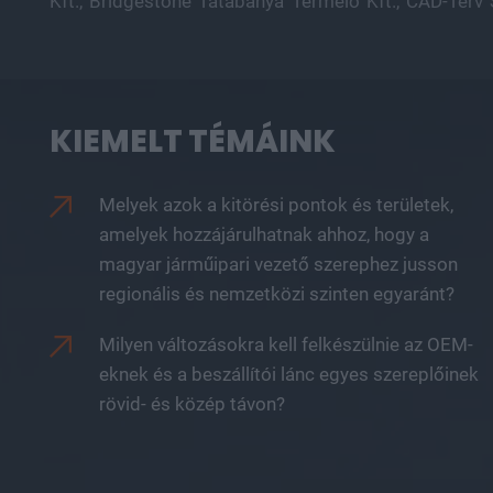
Kft., Bridgestone Tatabánya Termelő Kft., CAD-Terv 
KIEMELT TÉMÁINK
Melyek azok a kitörési pontok és területek,
amelyek hozzájárulhatnak ahhoz, hogy a
magyar járműipari vezető szerephez jusson
regionális és nemzetközi szinten egyaránt?
Milyen változásokra kell felkészülnie az OEM-
eknek és a beszállítói lánc egyes szereplőinek
rövid- és közép távon?