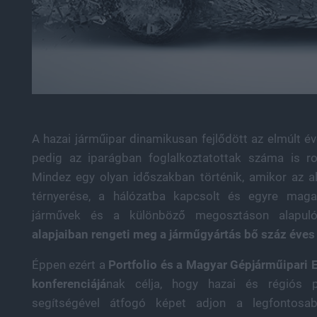
A hazai járműipar dinamikusan fejlődött az elmúlt 
pedig az iparágban foglalkoztatottak száma is r
Mindez egy olyan időszakban történik, amikor az al
térnyerése, a hálózatba kapcsolt és egyre maga
járművek és a különböző megosztáson alapuló
alapjaiban rengeti meg a járműgyártás bő száz éves 
Éppen ezért a
Portfolio és a Magyar Gépjárműipari 
konferenciájá
nak célja, hogy hazai és régiós pi
segítségével átfogó képet adjon a legfontosab