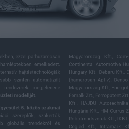
években, ezzel párhuzamosan
Magyarország Kft., Com-F
ohamléptekben emelkedett.
Continental Automotive Hu
ternatív hajtástechnológiák
Hungary Kft., Debaru Kft., 
sabb szinten automatizált
(hamarosan Aptiv), Denso
 rendszerek megjelenése
Magyarország Kft., Energote
üzleti modelljét
.
Fémalk Zrt., Ferropatent Zrt.
Kft., HAJDU Autotechnika
Egyesület 5. közös szakmai
Hungária Kft., HM Currus Z
aci szereplők, szakértők
Robotrendszerek Kft., IKB L
b globális trendekről és
Cegléd Kft., Intramark K