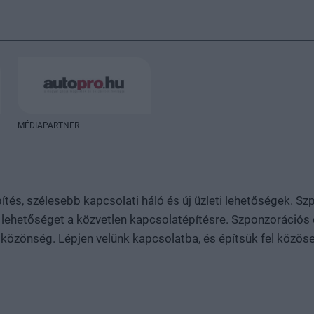
MÉDIAPARTNER
tés, szélesebb kapcsolati háló és új üzleti lehetőségek. Sz
zív lehetőséget a közvetlen kapcsolatépítésre. Szponzoráci
s közönség. Lépjen velünk kapcsolatba, és építsük fel közös