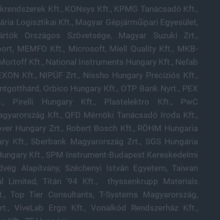
krendszerek Kft., KONsys Kft., KPMG Tanácsadó Kft.,
ria Logisztikai Kft., Magyar Gépjárműipari Egyesület,
ártók Országos Szövetsége, Magyar Suzuki Zrt.,
rt, MEMFO Kft., Microsoft, Miell Quality Kft., MKB-
 Mortoff Kft., National Instruments Hungary Kft., Nefab
XON Kft., NIPÜF Zrt., Nissho Hungary Precíziós Kft.,
entgotthárd, Orbico Hungary Kft., OTP Bank Nyrt., PEX
, Pirelli Hungary Kft., Plastelektro Kft., PwC
agyarország Kft., QFD Mérnöki Tanácsadó Iroda Kft.,
Cover Hungary Zrt., Robert Bosch Kft., RÖHM Hungaria
ary Kft., Sberbank Magyarország Zrt., SGS Hungária
C Hungary Kft., SPM Instrument-Budapest Kereskedelmi