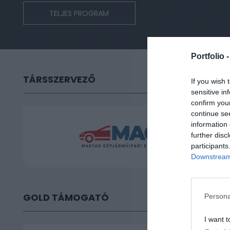
TELJES PROGRAM
Portfolio 
TÁRSSZERVEZŐ
If you wish 
sensitive in
confirm you
continue se
information 
further disc
participants
Downstream 
GOLD TÁMOGATÓ
Persona
I want t