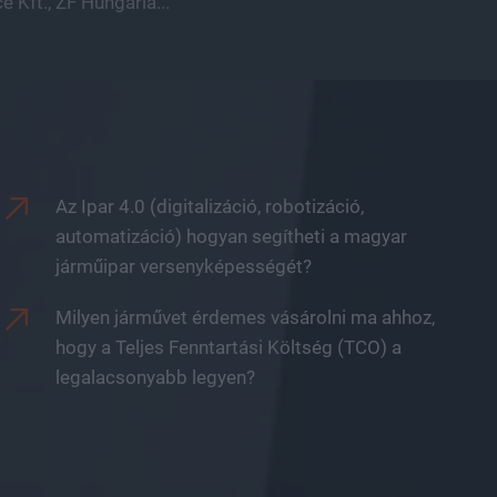
 Kft., ZF Hungária...
Az Ipar 4.0 (digitalizáció, robotizáció,
automatizáció) hogyan segítheti a magyar
járműipar versenyképességét?
Milyen járművet érdemes vásárolni ma ahhoz,
hogy a Teljes Fenntartási Költség (TCO) a
legalacsonyabb legyen?