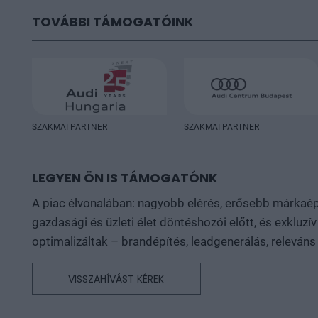
TOVÁBBI TÁMOGATÓINK
SZAKMAI PARTNER
SZAKMAI PARTNER
LEGYEN ÖN IS TÁMOGATÓNK
A piac élvonalában: nagyobb elérés, erősebb márkaépí
gazdasági és üzleti élet döntéshozói előtt, és exklu
optimalizáltak – brandépítés, leadgenerálás, releván
VISSZAHÍVÁST KÉREK