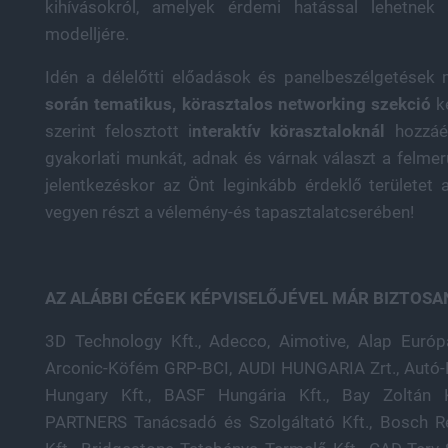
kihívásokról, amelyek érdemi hatással lehetnek 
modelljére.
Idén a délelőtti előadások és panelbeszélgetések 
során tematikus, körasztalos networking szekció
k
szerint felosztott i
nteraktív körasztaloknál
hozzáér
gyakorlati munkát, adnak és várnak választ a felmer
jelentkezéskor az Önt leginkább érdeklő területet 
vegyen részt a vélemény-és tapasztalatcserében!
AZ ALÁBBI CÉGEK KÉPVISELŐJÉVEL MÁR BIZTOSA
3D Technology Kft., Adecco, Aimotive, Alap Európa 
és Szolgáltató Kft., Századvég Alapítvány, Széche
Arconic-Köfém GRP-BCI, AUDI HUNGARIA Zrt., Autó-L
Trade Center, Think Global Limited, Titán '94 Kf
Hungary Kft., BASF Hungária Kft., Bay Zoltán
Hungary Zrt., Tom-Ferr Zrt., Top Tier Consultant
PARTNERS Tanácsadó és Szolgáltató Kft., Bosch Re
Unicredit Bank Hungary Zrt., ViveLab Ergo Kft., 