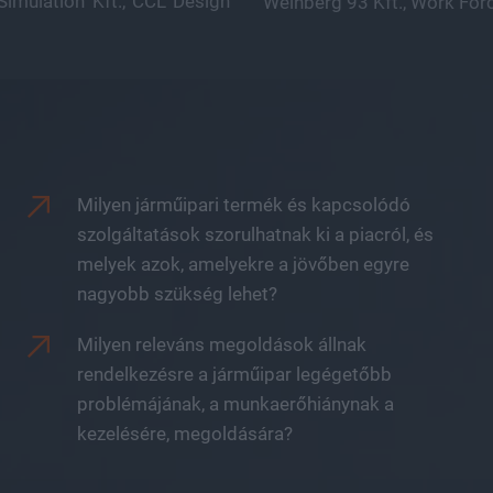
Simulation Kft., CCL Design
Weinberg 93 Kft., Work Force
Milyen járműipari termék és kapcsolódó
szolgáltatások szorulhatnak ki a piacról, és
melyek azok, amelyekre a jövőben egyre
nagyobb szükség lehet?
Milyen releváns megoldások állnak
rendelkezésre a járműipar legégetőbb
problémájának, a munkaerőhiánynak a
kezelésére, megoldására?