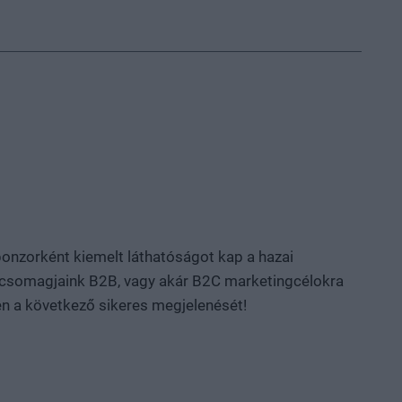
ponzorként kiemelt láthatóságot kap a hazai
ós csomagjaink B2B, vagy akár B2C marketingcélokra
en a következő sikeres megjelenését!