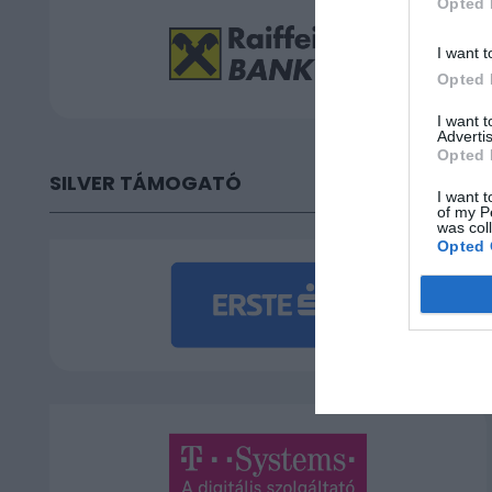
Opted 
I want t
Opted 
I want 
Advertis
Opted 
SILVER TÁMOGATÓ
I want t
of my P
was col
Opted 