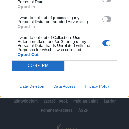
Personal Data.
kötéslistái
Opted In
Előfizetés
I want to opt-out of processing my
Personal Data for Targeted Advertising.
Opted In
MÁR ELŐFIZETŐNK VAGY?
BEJELENTKEZÉS
I want to opt-out of Collection, Use,
Retention, Sale, and/or Sharing of my
Personal Data that Is Unrelated with the
Purposes for which it was collected.
Opted Out
CONFIRM
© 2026 Portfolio
Data Deletion
Data Access
Privacy Policy
impresszum
jogi nyilatkozat
süti beállítások
adatvédelem
szerzői jogok
médiaajánlat
karrier
kommentkezelés
ÁSZF