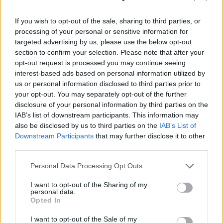
Private Health Forum 2026Új lehetőségek a magyar
If you wish to opt-out of the sale, sharing to third parties, or
egészségügy előtt - De mégis mihez kezd ezzel a
processing of your personal or sensitive information for
magánegészségügyi szektor? Jubileumi konferenciánkon
targeted advertising by us, please use the below opt-out
kiderül.Információ és jelentkezésMaruzsa Zoltán
section to confirm your selection. Please note that after your
köznevelési államtitkár egy a közösségi oldalára
opt-out request is processed you may continue seeing
feltöltött videóban két napja jelentette be, hogy a kormány
interest-based ads based on personal information utilized by
us or personal information disclosed to third parties prior to
korábbi vállalásának megfelelően márciusban egyszeri
your opt-out. You may separately opt-out of the further
többletjuttatást...
disclosure of your personal information by third parties on the
IAB’s list of downstream participants. This information may
also be disclosed by us to third parties on the
IAB’s List of
KEDVES OLVASÓNK!
Downstream Participants
that may further disclose it to other
A keresett cikk a portfolio.hu hírarchívumához
third parties.
tartozik, melynek olvasása előfizetéses
Personal Data Processing Opt Outs
regisztrációhoz kötött.
I want to opt-out of the Sharing of my
Az előfizetés a következőket tartalmazza:
personal data.
Opted In
Portfolio.hu teljes cikkarchívum
Kötéslisták: BÉT elmúlt 2 év napon belüli
I want to opt-out of the Sale of my