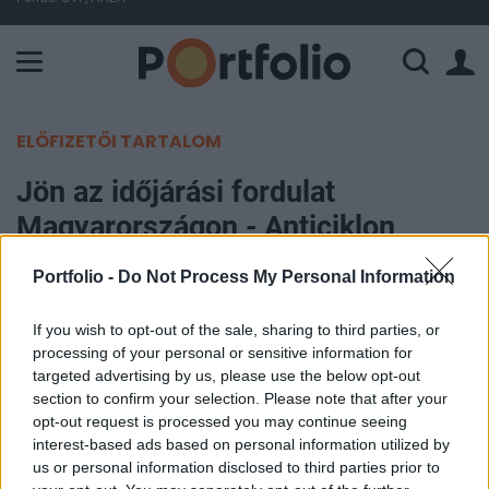
A Paksi Atomerőmű összteljesítménye 225 MW. A Duna vízállá
ELŐFIZETŐI TARTALOM
Jön az időjárási fordulat
Magyarországon - Anticiklon
erősödik meg, erre készülhetünk
Portfolio -
Do Not Process My Personal Information
a következő napokban
If you wish to opt-out of the sale, sharing to third parties, or
processing of your personal or sensitive information for
Portfolio
targeted advertising by us, please use the below opt-out
2026. február 25. 18:38
section to confirm your selection. Please note that after your
opt-out request is processed you may continue seeing
A következő napokban anticiklon erősödik meg
interest-based ads based on personal information utilized by
Magyarország környékén, viszont rossz
us or personal information disclosed to third parties prior to