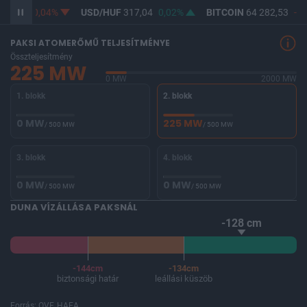
65,27
-0,04%
USD/HUF
317,04
0,02%
BITCOIN
64 282,53
-0,
PAKSI ATOMERŐMŰ TELJESÍTMÉNYE
Összteljesítmény
225 MW
0 MW
2000 MW
1. blokk
2. blokk
0 MW
225 MW
/ 500 MW
/ 500 MW
3. blokk
4. blokk
0 MW
0 MW
/ 500 MW
/ 500 MW
DUNA VÍZÁLLÁSA PAKSNÁL
-128 cm
-144cm
-134cm
biztonsági határ
leállási küszöb
Forrás: OVF, HAEA