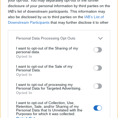
időjárásra, ködre, intenzív csapadékra nem
your opt-out. You may separately opt-out of the further
disclosure of your personal information by third parties on the
számíthatunk, naposra fordul az idő - olvasható a
IAB’s list of downstream participants. This information may
HungaroMet friss jelentésében.
also be disclosed by us to third parties on the
IAB’s List of
Downstream Participants
that may further disclose it to other
Sustainable World 2026Szeptember 8-án jön az év egyik
third parties.
legjelentősebb üzleti fenntarthatósági találkozója, a
Portfolio Sustainable World 2026. A szektorsemleges
Personal Data Processing Opt Outs
konferencia a zöld gazdasággal kapcsolatos
I want to opt-out of the Sharing of my
aktualitásokkal, a legégetőbb beavatkozási gyakorlatokkal
personal data.
Opted In
foglalkozik, de emellett helyszíne a Green Awards
díjátadónak is. Részletek a linken.Információ és
I want to opt-out of the Sale of my
jelentkezésVáltozékony...
Personal Data.
Opted In
I want to opt-out of processing my
KEDVES OLVASÓNK!
Personal Data for Targeted Advertising.
Opted In
A keresett cikk a portfolio.hu hírarchívumához
I want to opt-out of Collection, Use,
tartozik, melynek olvasása előfizetéses
Retention, Sale, and/or Sharing of my
regisztrációhoz kötött.
Personal Data that Is Unrelated with the
Purposes for which it was collected.