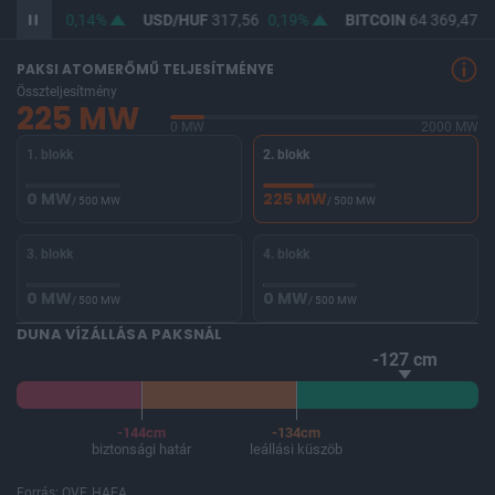
F
365,93
0,14%
USD/HUF
317,56
0,19%
BITCOIN
64 369,47
0
PAKSI ATOMERŐMŰ TELJESÍTMÉNYE
Összteljesítmény
225 MW
0 MW
2000 MW
1. blokk
2. blokk
0 MW
225 MW
/ 500 MW
/ 500 MW
3. blokk
4. blokk
0 MW
0 MW
/ 500 MW
/ 500 MW
DUNA VÍZÁLLÁSA PAKSNÁL
-127 cm
-144cm
-134cm
biztonsági határ
leállási küszöb
Forrás: OVF, HAEA