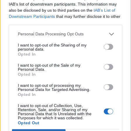
IAB’s list of downstream participants. This information may
also be disclosed by us to third parties on the
IAB’s List of
Az életveszélyes szintetikus opioid előállításának és
Downstream Participants
that may further disclose it to other
terjesztésének visszaszorításával Kevin Brosseau-t bízták
third parties.
meg, aki szorosan együttműködik majd az amerikai
hatóságokkal - közölte Justin Trudeau kanadai
Personal Data Processing Opt Outs
miniszterelnök (címlapképünkön) kormánya. Brosseau
I want to opt-out of the Sharing of my
korábban a Kanadai Királyi Lovasrendőrség helyettes
personal data.
vezetője, legutóbb pedig a miniszterelnök
Opted In
nemzetbiztonsági...
I want to opt-out of the Sale of my
Personal Data.
Opted In
KEDVES OLVASÓNK!
I want to opt-out of processing my
Personal Data for Targeted Advertising.
A keresett cikk a portfolio.hu hírarchívumához
Opted In
tartozik, melynek olvasása előfizetéses
regisztrációhoz kötött.
I want to opt-out of Collection, Use,
Retention, Sale, and/or Sharing of my
Personal Data that Is Unrelated with the
Az előfizetés a következőket tartalmazza:
Purposes for which it was collected.
Portfolio.hu teljes cikkarchívum
Opted Out
Kötéslisták: BÉT elmúlt 2 év napon belüli