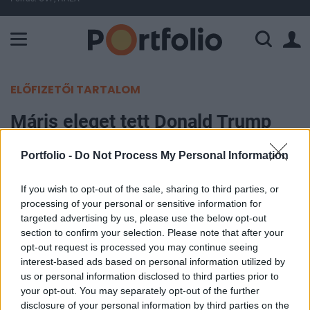
A Paksi Atomerőmű összteljesítménye 225 MW. A Duna vízállá
ELŐFIZETŐI TARTALOM
Máris eleget tett Donald Trump
követelésének az elnök által
Portfolio -
Do Not Process My Personal Information
kipécézett ország
If you wish to opt-out of the sale, sharing to third parties, or
MTI
|
Portfolio
processing of your personal or sensitive information for
2025. február 12. 09:17
targeted advertising by us, please use the below opt-out
section to confirm your selection. Please note that after your
opt-out request is processed you may continue seeing
Az Egyesült Államokkal történt egyeztetést
interest-based ads based on personal information utilized by
követően a kanadai kormány kedden megbízottat
us or personal information disclosed to third parties prior to
nevezett ki a fentanil előállításának és
your opt-out. You may separately opt-out of the further
disclosure of your personal information by third parties on the
kereskedelmének megfékezésére.