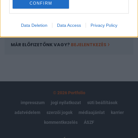
CONFIRM
kötéslistái
Előfizetés
Data Deletion
Data Access
Privacy Policy
MÁR ELŐFIZETŐNK VAGY?
BEJELENTKEZÉS
© 2026 Portfolio
impresszum
jogi nyilatkozat
süti beállítások
adatvédelem
szerzői jogok
médiaajánlat
karrier
kommentkezelés
ÁSZF