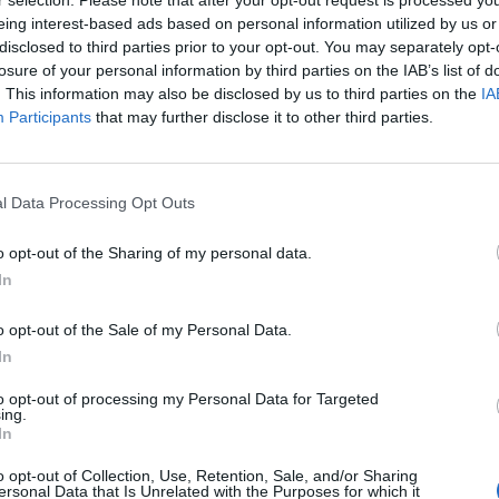
 hétvégén őrizetbe vették egy caracasi katonai rajtaüt
eing interest-based ads based on personal information utilized by us or
disclosed to third parties prior to your opt-out. You may separately opt-
zzal fenyegetett, hogy újabb beavatkozásra kerül sor
losure of your personal information by third parties on the IAB’s list of
ütt olajiparának megnyitásában és a kábítószer-ker
. This information may also be disclosed by us to third parties on the
IA
an - írja a Reuters. De nemcsak Caracas kapott fenyeg
Participants
that may further disclose it to other third parties.
ás országok is Trump céltáblájára kerültek.
elloptak. Mi irányítunk - jelentette ki az amerikai elnök az Air F
l Data Processing Opt Outs
zátéve, hogy az amerikai olajvállalatok visszatérnek Venezuelába
ág olajiparát. Trump az Atlantic című magazinnak arról beszélt, 
o opt-out of the Sharing of my personal data.
 venezuelai elnök nagyobb árat is fizethet, mint Maduro...
In
o opt-out of the Sale of my Personal Data.
ASÓNK!
In
a portfolio.hu hírarchívumához tartozik, melynek olvasása előf
to opt-out of processing my Personal Data for Targeted
ötött.
ing.
In
övetkezőket tartalmazza:
 teljes cikkarchívum
o opt-out of Collection, Use, Retention, Sale, and/or Sharing
ersonal Data that Is Unrelated with the Purposes for which it