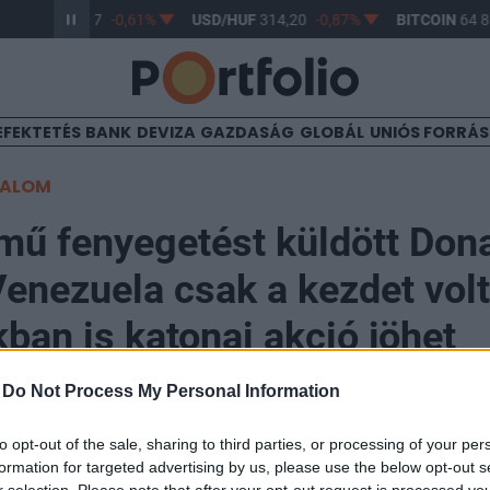
R/HUF
363,17
-0,61%
USD/HUF
314,20
-0,87%
BITCOIN
64 88
EFEKTETÉS
BANK
DEVIZA
GAZDASÁG
GLOBÁL
UNIÓS FORRÁ
TALOM
mű fenyegetést küldött Don
enezuela csak a kezdet vol
ban is katonai akció jöhet
-
Do Not Process My Personal Information
to opt-out of the sale, sharing to third parties, or processing of your per
formation for targeted advertising by us, please use the below opt-out s
enezuelai elnök ma áll bíróság elé New Yorkban, miut
r selection. Please note that after your opt-out request is processed y