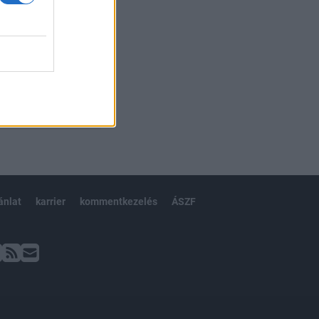
ánlat
karrier
kommentkezelés
ÁSZF