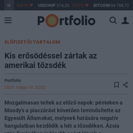
363,17
-0,61%
USD/HUF
314,20
-0,87%
BITCOIN
64 768,72
-
ELŐFIZETŐI TARTALOM
Kis erősödéssel zártak az
amerikai tőzsdék
Portfolio
2025. május 19. 22:02
Mozgalmasan teltek az előző napok: pénteken a
Moody's a piaczárást követően leminősítette az
Egyesült Államokat, melynek hatására negatív
hangulatban kezdődik a hét a tőzsdéken. Ázsia