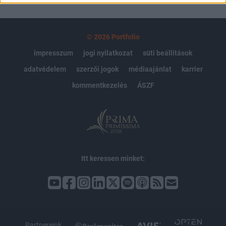
© 2026 Portfolio
impresszum
jogi nyilatkozat
süti beállítások
adatvédelem
szerzői jogok
médiaajánlat
karrier
kommentkezelés
ÁSZF
Itt keressen minket:
Partnereink