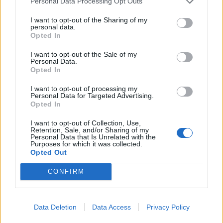
Personal Data Processing Opt Outs
I want to opt-out of the Sharing of my
KEDVES OLVASÓNK!
personal data.
Opted In
A keresett cikk a portfolio.hu hírarchívumához
tartozik, melynek olvasása előfizetéses
I want to opt-out of the Sale of my
Personal Data.
regisztrációhoz kötött.
Opted In
Az előfizetés a következőket tartalmazza:
I want to opt-out of processing my
Portfolio.hu teljes cikkarchívum
Personal Data for Targeted Advertising.
Opted In
Kötéslisták: BÉT elmúlt 2 év napon belüli
kötéslistái
I want to opt-out of Collection, Use,
Retention, Sale, and/or Sharing of my
Personal Data that Is Unrelated with the
Purposes for which it was collected.
Előfizetés
Opted Out
CONFIRM
MÁR ELŐFIZETŐNK VAGY?
BEJELENTKEZÉS
Data Deletion
Data Access
Privacy Policy