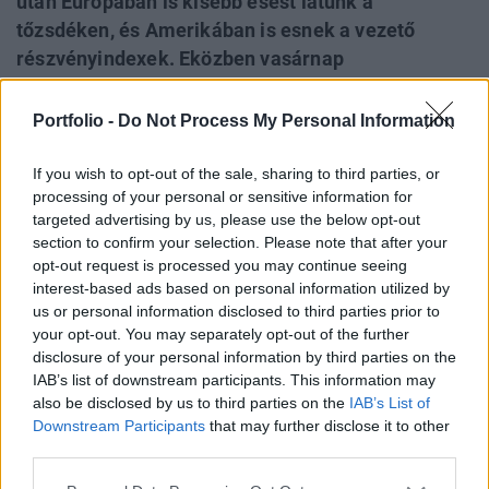
után Európában is kisebb esést látunk a
tőzsdéken, és Amerikában is esnek a vezető
részvényindexek. Eközben vasárnap
Lengyelországban és Romániában is választást
tartottak, meglepetésekből pedig nem volt hiány:
Portfolio -
Do Not Process My Personal Information
a lengyeleknél nagy meglepetésre a varsói
polgármester Rafał Trzaskowski diadalmaskodott
If you wish to opt-out of the sale, sharing to third parties, or
processing of your personal or sensitive information for
az első fordulóban, míg Romániában Bukarest
targeted advertising by us, please use the below opt-out
főpolgármestere, Nicușor Dan lett a befutó.
section to confirm your selection. Please note that after your
Eközben a befektetők arra is figyelhetnek, hogy
opt-out request is processed you may continue seeing
milyen bejelentések érkeznek a mai Trump-Putyin
interest-based ads based on personal information utilized by
us or personal information disclosed to third parties prior to
telefonbeszélgetésről.
your opt-out. You may separately opt-out of the further
disclosure of your personal information by third parties on the
2025. május 19. 22:02 Megosztás A Dow erődösött a
IAB’s list of downstream participants. This information may
legnagyobb mértékben A tőzsde zárását követően a Dow
also be disclosed by us to third parties on the
IAB’s List of
42 791,94 ponton fejezte be a kereskedést, ami 0,32%-os
Downstream Participants
that may further disclose it to other
emelkedést jelent. Az S\&P 500 index értéke 5 963,53 pont
third parties.
lett, 0,09%-kal került feljebb....