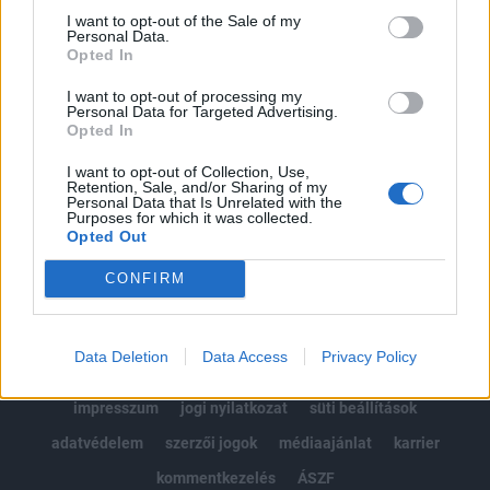
Portfolio.hu teljes cikkarchívum
I want to opt-out of the Sale of my
Personal Data.
Kötéslisták: BÉT elmúlt 2 év napon belüli
Opted In
kötéslistái
I want to opt-out of processing my
Personal Data for Targeted Advertising.
Előfizetés
Opted In
I want to opt-out of Collection, Use,
Retention, Sale, and/or Sharing of my
MÁR ELŐFIZETŐNK VAGY?
BEJELENTKEZÉS
Personal Data that Is Unrelated with the
Purposes for which it was collected.
Opted Out
CONFIRM
Data Deletion
Data Access
Privacy Policy
© 2026 Portfolio
impresszum
jogi nyilatkozat
süti beállítások
adatvédelem
szerzői jogok
médiaajánlat
karrier
kommentkezelés
ÁSZF