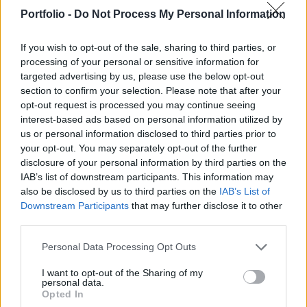
Portfolio -
Do Not Process My Personal Information
A 2026-os év első napján is kell üzemanyagár
változásra számítani - írja a holtankoljak.
If you wish to opt-out of the sale, sharing to third parties, or
processing of your personal or sensitive information for
Az új év árcsökkenéssel kezdődik: a benzin
targeted advertising by us, please use the below opt-out
nagykereskedelmi ára bruttó 3, a gázolaj beszerzési ára
section to confirm your selection. Please note that after your
pedig bruttó 4 forinttal csökken csütörtöktől. 2025.12.31-án
opt-out request is processed you may continue seeing
interest-based ads based on personal information utilized by
az alábbi átlagárakon tankolhatunk: 95-ös benzin: 559
us or personal information disclosed to third parties prior to
Ft/liter Gázolaj: 571 Ft/liter Fenti árak csökkenhetnek a hét
your opt-out. You may separately opt-out of the further
második felében. Kapcsolódó cikkünk 2025. 12. 30.
disclosure of your personal information by third parties on the
Megjött a döntés: így alakul...
IAB’s list of downstream participants. This information may
also be disclosed by us to third parties on the
IAB’s List of
Downstream Participants
that may further disclose it to other
KEDVES OLVASÓNK!
third parties.
A keresett cikk a portfolio.hu hírarchívumához
Personal Data Processing Opt Outs
tartozik, melynek olvasása előfizetéses
regisztrációhoz kötött.
I want to opt-out of the Sharing of my
personal data.
Opted In
Az előfizetés a következőket tartalmazza: