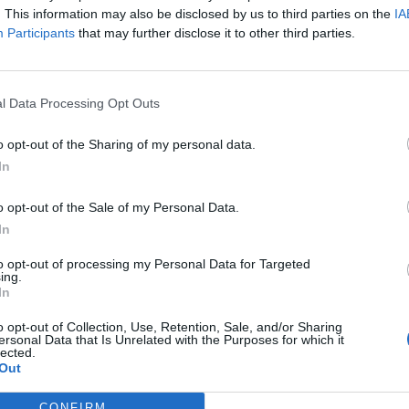
. This information may also be disclosed by us to third parties on the
IA
elentés alapján - megkeresést intézett a Skála-Coop Kereskedelm
Participants
that may further disclose it to other third parties.
ra jutott, 2001. évben létrejött hitelügyletek tekintetében kért 
i tájékoztatási kötelezettség nem teljesítése okáról. A Skála-Co
cius 12. és április 5. napján kelt válaszaiban...
l Data Processing Opt Outs
o opt-out of the Sharing of my personal data.
ASÓNK!
In
a portfolio.hu hírarchívumához tartozik, melynek olvasása előf
ötött.
o opt-out of the Sale of my Personal Data.
In
övetkezőket tartalmazza:
 teljes cikkarchívum
to opt-out of processing my Personal Data for Targeted
ing.
 BÉT elmúlt 2 év napon belüli
In
o opt-out of Collection, Use, Retention, Sale, and/or Sharing
ersonal Data that Is Unrelated with the Purposes for which it
lected.
Előfizetés
Out
CONFIRM