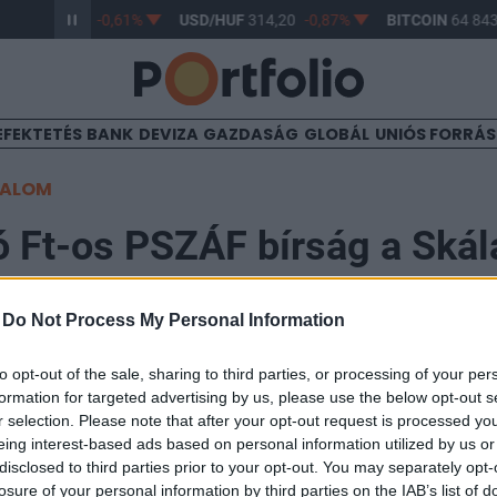
/HUF
363,17
-0,61%
USD/HUF
314,20
-0,87%
BITCOIN
64 843,
EFEKTETÉS
BANK
DEVIZA
GAZDASÁG
GLOBÁL
UNIÓS FORRÁ
TALOM
ó Ft-os PSZÁF bírság a Ská
-
Do Not Process My Personal Information
to opt-out of the sale, sharing to third parties, or processing of your per
skedelmi és Ipari Rt.-t 1 millió Ft bírság megfizetésé
formation for targeted advertising by us, please use the below opt-out s
alyi évben létrejött nagy volumenű hitelügyleteit rend
r selection. Please note that after your opt-out request is processed y
eing interest-based ads based on personal information utilized by us or
etében nem jelentette, hanem arról csak a 2001. évi g
disclosed to third parties prior to your opt-out. You may separately opt-
losure of your personal information by third parties on the IAB’s list of