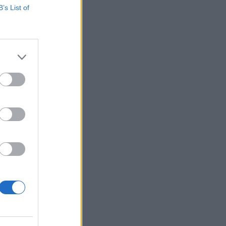
B’s List of
i és Ipari Rt.-hez,
felvilágosítást a
op Kereskedelmi és
izetéses