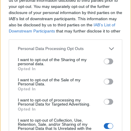
us or personal information disclosed to third parties prior to
tanúvallomásában egyértelműen megerősítette,
your opt-out. You may separately opt-out of the further
hogy Kulcsár Attila utasítására jelentős
disclosure of your personal information by third parties on the
IAB’s list of downstream participants. This information may
mennyiségű iratot vittek ki július 1-jén a K&H
also be disclosed by us to third parties on the
IAB’s List of
Equitiestől, majd azt megsemmisítésre Sz. Gyula
Downstream Participants
that may further disclose it to other
taxisnak adta át.
third parties.
Pál András szerint a Magyar Nemzet állításai alapjául
Personal Data Processing Opt Outs
szolgálhatnak az ügyfelét ért nem vagyoni károk
I want to opt-out of the Sharing of my
megtérítésének is. A Magyar Nemzet szombati számában
personal data.
az ügyvéd nyilatkozatára reagálva megjelentette a Tatai
Opted In
Laura tanúként történt rendőrségi kihallgatásáról készített
I want to opt-out of the Sale of my
jegyzőkönyvet, melyet Tatai mellett ügyvédjeként dr. Pál
Personal Data.
Opted In
András is aláírt. A napilapban...
I want to opt-out of processing my
Personal Data for Targeted Advertising.
KEDVES OLVASÓNK!
Opted In
A keresett cikk a portfolio.hu hírarchívumához
I want to opt-out of Collection, Use,
Retention, Sale, and/or Sharing of my
tartozik, melynek olvasása előfizetéses
Personal Data that Is Unrelated with the