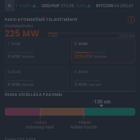
F
364,09
0,65%
USD/HUF
315,58
0,8%
BITCOIN
64 200,47
-0
PAKSI ATOMERŐMŰ TELJESÍTMÉNYE
Összteljesítmény
225 MW
0 MW
2000 MW
1. blokk
2. blokk
0 MW
225 MW
/ 500 MW
/ 500 MW
3. blokk
4. blokk
0 MW
0 MW
/ 500 MW
/ 500 MW
DUNA VÍZÁLLÁSA PAKSNÁL
-130 cm
-144cm
-134cm
biztonsági határ
leállási küszöb
Forrás: OVF, HAEA