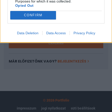
Purposes for which it was collected.
regisztrációhoz kötött.
Opted Out
Az előfizetés a következőket tartalmazza:
CONFIRM
Portfolio.hu teljes cikkarchívum
Kötéslisták: BÉT elmúlt 2 év napon belüli
kötéslistái
Data Deletion
Data Access
Privacy Policy
Előfizetés
MÁR ELŐFIZETŐNK VAGY?
BEJELENTKEZÉS
© 2026 Portfolio
impresszum
jogi nyilatkozat
süti beállítások