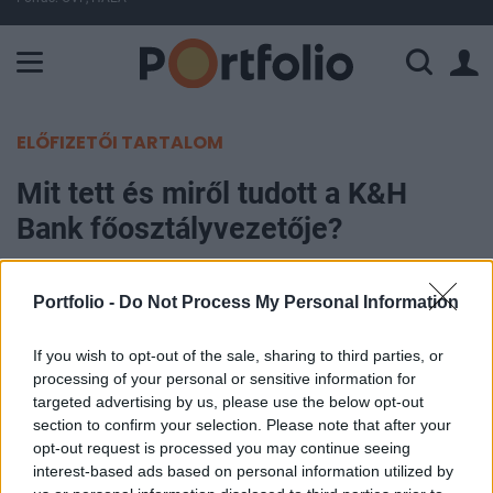
A Paksi Atomerőmű összteljesítménye 225 MW. A Duna vízállá
ELŐFIZETŐI TARTALOM
Mit tett és miről tudott a K&H
Bank főosztályvezetője?
Portfolio
Portfolio -
Do Not Process My Personal Information
2004. március 08. 10:01
If you wish to opt-out of the sale, sharing to third parties, or
Pál András, Tatai Laura, a K&H Bank volt
processing of your personal or sensitive information for
önkormányzati főosztályvezetője ügyvédje
targeted advertising by us, please use the below opt-out
pénteken határozottan cáfolta azt a Magyar
section to confirm your selection. Please note that after your
opt-out request is processed you may continue seeing
Nemzetben megjelenő hírt, mely szerint a
interest-based ads based on personal information utilized by
főosztályvezetőnő rendőrségen tett