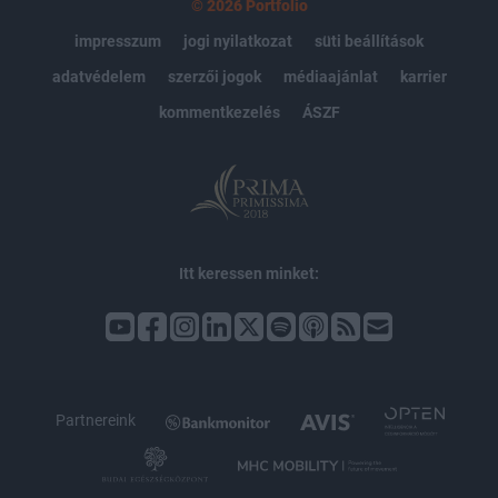
© 2026 Portfolio
impresszum
jogi nyilatkozat
süti beállítások
adatvédelem
szerzői jogok
médiaajánlat
karrier
kommentkezelés
ÁSZF
Itt keressen minket:
Partnereink