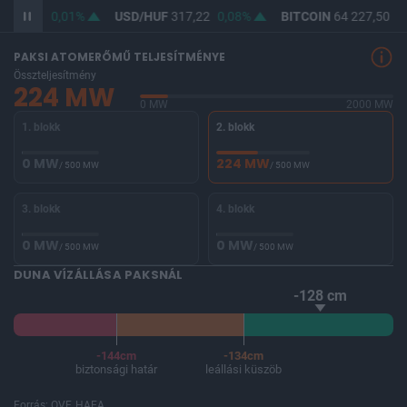
365,46
0,01%
USD/HUF
317,22
0,08%
BITCOIN
64 227,50
-0
PAKSI ATOMERŐMŰ TELJESÍTMÉNYE
Összteljesítmény
224 MW
0 MW
2000 MW
1. blokk
2. blokk
0 MW
224 MW
/ 500 MW
/ 500 MW
3. blokk
4. blokk
0 MW
0 MW
/ 500 MW
/ 500 MW
DUNA VÍZÁLLÁSA PAKSNÁL
-128 cm
-144cm
-134cm
biztonsági határ
leállási küszöb
Forrás: OVF, HAEA