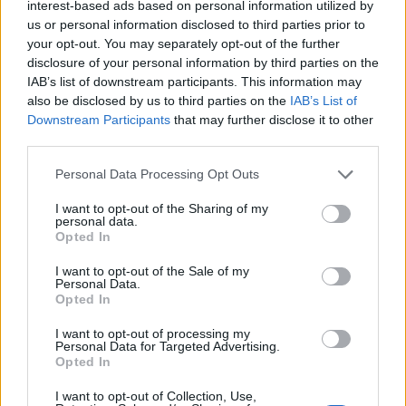
interest-based ads based on personal information utilized by
média kormányzati forrásokra hivatkozva azt írta,
us or personal information disclosed to third parties prior to
hogy a vagyon közel 50%-a részvényekbe van
your opt-out. You may separately opt-out of the further
fektetve. A jövőben jelentősen nőhet a kezelt
disclosure of your personal information by third parties on the
IAB’s list of downstream participants. This information may
vagyon az alapnál, mivel szeptemberben úgy
also be disclosed by us to third parties on the
IAB’s List of
döntöttek, hogy az olajbevételek 25%-át utalják át,
Downstream Participants
that may further disclose it to other
míg korábban ez az arány 10 százalék volt - írja a
third parties.
Reuters.
Personal Data Processing Opt Outs
Az al-Qabas kuvaiti napilap a vasárnapi számában azt írta,
I want to opt-out of the Sharing of my
hogy az állami vagyonalap (KIA) 2012 márciusának végén
personal data.
Opted In
összességében 73,63 milliárd kuvaiti dinárt kezelt, ami a
jelenlegi árfolyammal számolva 261 milliárd dollárt jelent,
I want to opt-out of the Sale of my
míg az akkorival 266 milliárd dollárt. Az alapról nagyon
Personal Data.
Opted In
nehéz információkat szerezni, hivatalos számokat a KIA
nem közöl, csak ilyen piaci információkra...
I want to opt-out of processing my
Personal Data for Targeted Advertising.
Opted In
KEDVES OLVASÓNK!
I want to opt-out of Collection, Use,