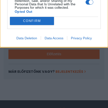
Retention, Sale, and/or Sharing of my
A keresett cikk a portfolio.hu hírarchívumához
Personal Data that Is Unrelated with the
Purposes for which it was collected.
tartozik, melynek olvasása előfizetéses
Opted Out
regisztrációhoz kötött.
CONFIRM
Az előfizetés a következőket tartalmazza:
Portfolio.hu teljes cikkarchívum
Kötéslisták: BÉT elmúlt 2 év napon belüli
Data Deletion
Data Access
Privacy Policy
kötéslistái
Előfizetés
MÁR ELŐFIZETŐNK VAGY?
BEJELENTKEZÉS