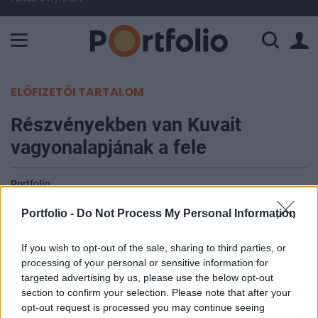
A Paksi Atomerőmű összteljesítménye 224 MW. A Duna vízállá
ELŐFIZETŐI TARTALOM
Részvényekben van Kuvait
vagyonalapjának a fele
Portfolio
2013. január 13. 18:20
Portfolio -
Do Not Process My Personal Information
Helyi tudósítások szerint a kuvaiti állami
If you wish to opt-out of the sale, sharing to third parties, or
vagyonalap tavaly az első negyedévben 266
processing of your personal or sensitive information for
milliárd dolláros vagyont kezelt, ennél frissebb
targeted advertising by us, please use the below opt-out
információ azért nem érhető el, mivel az alap
section to confirm your selection. Please note that after your
opt-out request is processed you may continue seeing
fenntartói ezt nem hozzák nyilvánosságra. A helyi