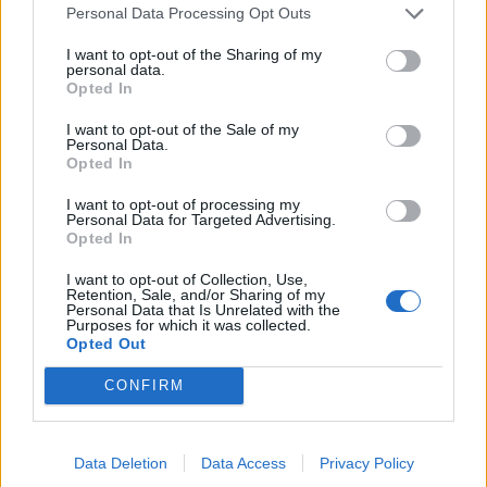
Personal Data Processing Opt Outs
I want to opt-out of the Sharing of my
KEDVES OLVASÓNK!
personal data.
Opted In
A keresett cikk a portfolio.hu hírarchívumához
I want to opt-out of the Sale of my
tartozik, melynek olvasása előfizetéses
Personal Data.
regisztrációhoz kötött.
Opted In
Az előfizetés a következőket tartalmazza:
I want to opt-out of processing my
Personal Data for Targeted Advertising.
Portfolio.hu teljes cikkarchívum
Opted In
Kötéslisták: BÉT elmúlt 2 év napon belüli
I want to opt-out of Collection, Use,
kötéslistái
Retention, Sale, and/or Sharing of my
Personal Data that Is Unrelated with the
Purposes for which it was collected.
Előfizetés
Opted Out
CONFIRM
MÁR ELŐFIZETŐNK VAGY?
BEJELENTKEZÉS
Data Deletion
Data Access
Privacy Policy