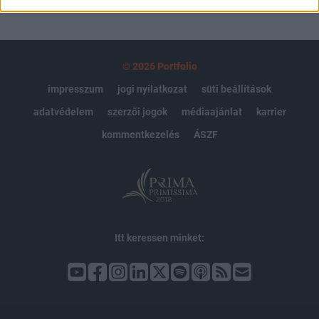
© 2026 Portfolio
impresszum
jogi nyilatkozat
süti beállítások
adatvédelem
szerzői jogok
médiaajánlat
karrier
kommentkezelés
ÁSZF
Itt keressen minket: