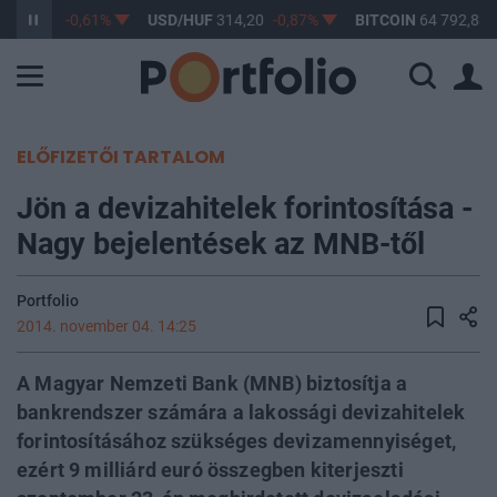
F
363,17
-0,61%
USD/HUF
314,20
-0,87%
BITCOIN
64 792,83
ELŐFIZETŐI TARTALOM
Jön a devizahitelek forintosítása -
Nagy bejelentések az MNB-től
Portfolio
2014. november 04. 14:25
A Magyar Nemzeti Bank (MNB) biztosítja a
bankrendszer számára a lakossági devizahitelek
forintosításához szükséges devizamennyiséget,
ezért 9 milliárd euró összegben kiterjeszti