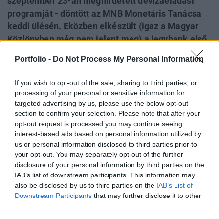
szeptember 23-án meghirdetett devizaeladási
programját - döntött az MNB Monetáris Tanácsa
keddi ülésén. Eközben elkészült (igaz a Magyar
Közlönyben még nem jelent meg) a jegybank első
rendelete is a négyből, amely szabályozza a
Portfolio -
Do Not Process My Personal Information
devizahitelesekkel történő elszámolást. Kedden a
Fidesz frakciója is tárgyalt a devizahitelekről: a
If you wish to opt-out of the sale, sharing to third parties, or
fair bankrendszerről, vagyis többek között a
processing of your personal or sensitive information for
hitelek jövőbeni kamatozásáról volt szó. Első
targeted advertising by us, please use the below opt-out
section to confirm your selection. Please note that after your
körben 3 évre fixálnák a kamatokat.
opt-out request is processed you may continue seeing
interest-based ads based on personal information utilized by
Budapest Economic Forum 2026Átalakulóban a magyar
us or personal information disclosed to third parties prior to
gazdaságpolitika, a választások után gyökeresen
your opt-out. You may separately opt-out of the further
változhatnak meg a körülmények és a célok. Merre tart a
disclosure of your personal information by third parties on the
magyar kormány és mivel néz szembe a nemzetközi
IAB’s list of downstream participants. This information may
környezetben? Ez lesz a Portfolio idei kiemelt
also be disclosed by us to third parties on the
IAB’s List of
gazdaságpolitikai konferenciájának legfontosabb
Downstream Participants
that may further disclose it to other
third parties.
témája.Információ és jelentkezésMegjelent az elszámolást
szabályozó első...