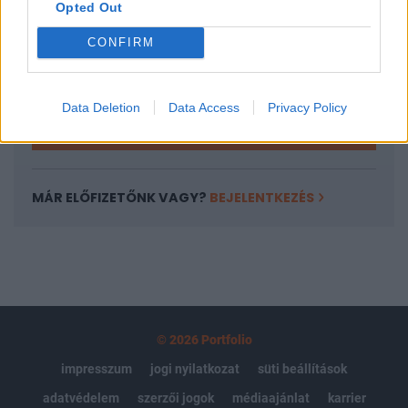
Opted Out
Az előfizetés a következőket tartalmazza:
Portfolio.hu teljes cikkarchívum
CONFIRM
Kötéslisták: BÉT elmúlt 2 év napon belüli
kötéslistái
Data Deletion
Data Access
Privacy Policy
Előfizetés
MÁR ELŐFIZETŐNK VAGY?
BEJELENTKEZÉS
© 2026 Portfolio
impresszum
jogi nyilatkozat
süti beállítások
adatvédelem
szerzői jogok
médiaajánlat
karrier