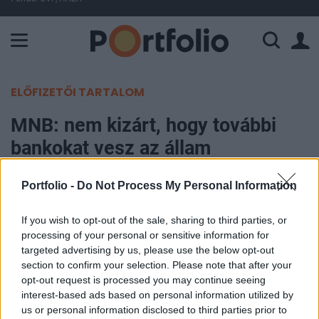
A Paksi Atomerőmű összteljesítménye 226 MW. A Duna vízállá
ELŐFIZETŐI TARTALOM
MNB: nem kizárt, hogy további
bankokat vesz az állam
Portfolio
Portfolio -
Do Not Process My Personal Information
2015. január 20. 11:20
If you wish to opt-out of the sale, sharing to third parties, or
processing of your personal or sensitive information for
Nem kizárt, hogy további bankokat vegyen a
targeted advertising by us, please use the below opt-out
magyar állam - mondta Nagy Márton, az MNB
section to confirm your selection. Please note that after your
Pénzügyi Stabilitásért és Hitelösztönzésért
opt-out request is processed you may continue seeing
felelős ügyvezető igazgatója Bécsben, az
interest-based ads based on personal information utilized by
us or personal information disclosed to third parties prior to
Euromoney 2015 konferencián. A Reutersnek azt