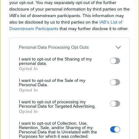
your opt-out. You may separately opt-out of the further
is elárulta a szakember, hogy hamarosan elindul
disclosure of your personal information by third parties on the
az MNB problémás eszközöket kezelő "rossz
IAB’s list of downstream participants. This information may
bankja".
also be disclosed by us to third parties on the
IAB’s List of
Downstream Participants
that may further disclose it to other
Budapest Economic Forum 2026Átalakulóban a magyar
third parties.
gazdaságpolitika, a választások után gyökeresen
Personal Data Processing Opt Outs
változhatnak meg a körülmények és a célok. Merre tart a
magyar kormány és mivel néz szembe a nemzetközi
I want to opt-out of the Sharing of my
personal data.
környezetben? Ez lesz a Portfolio idei kiemelt
Opted In
gazdaságpolitikai konferenciájának legfontosabb
témája.Információ és jelentkezés "További állami
I want to opt-out of the Sale of my
Personal Data.
bankvásárlások sem zárhatóak...
Opted In
I want to opt-out of processing my
KEDVES OLVASÓNK!
Personal Data for Targeted Advertising.
Opted In
A keresett cikk a portfolio.hu hírarchívumához
I want to opt-out of Collection, Use,
tartozik, melynek olvasása előfizetéses
Retention, Sale, and/or Sharing of my
Personal Data that Is Unrelated with the
regisztrációhoz kötött.
Purposes for which it was collected.