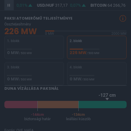
365,45
0,01%
USD/HUF
317,17
0,07%
BITCOIN
64 266,76
0
PAKSI ATOMERŐMŰ TELJESÍTMÉNYE
Összteljesítmény
226 MW
0 MW
2000 MW
1. blokk
2. blokk
0 MW
226 MW
/ 500 MW
/ 500 MW
3. blokk
4. blokk
0 MW
0 MW
/ 500 MW
/ 500 MW
DUNA VÍZÁLLÁSA PAKSNÁL
-127 cm
-144cm
-134cm
biztonsági határ
leállási küszöb
Forrás: OVF, HAEA