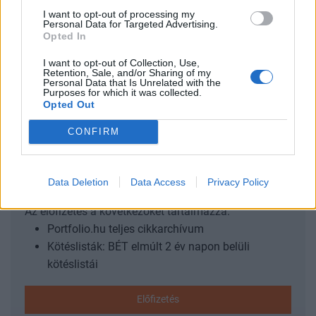
itt!Információ és jelentkezés Harc a rejtett költségek ellen A
I want to opt-out of processing my
Personal Data for Targeted Advertising.
Wise ötlete akkor született meg, amikor a cég alapító-
Opted In
vezérigazgatója, Kristo Käärman – aki ekkor még
Londonban dolgozott menedzsment tanácsadóként – egy
I want to opt-out of Collection, Use,
Retention, Sale, and/or Sharing of my
nagyobb összegű karácsonyi bónuszt...
Personal Data that Is Unrelated with the
Purposes for which it was collected.
Opted Out
KEDVES OLVASÓNK!
CONFIRM
A keresett cikk a portfolio.hu hírarchívumához
tartozik, melynek olvasása előfizetéses
Data Deletion
Data Access
Privacy Policy
regisztrációhoz kötött.
Az előfizetés a következőket tartalmazza:
Portfolio.hu teljes cikkarchívum
Kötéslisták: BÉT elmúlt 2 év napon belüli
kötéslistái
Előfizetés