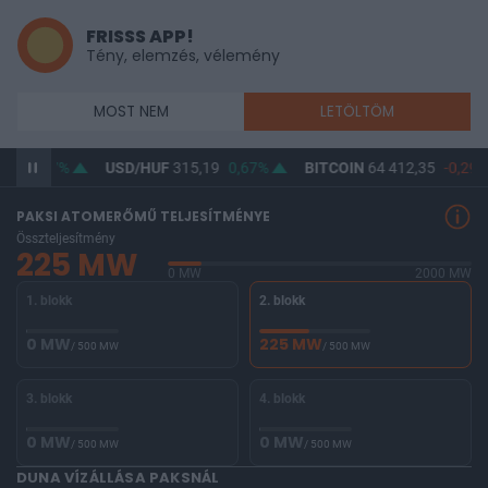
FRISSS APP!
Tény, elemzés, vélemény
MOST NEM
LETÖLTÖM
80
0,57%
USD/HUF
315,19
0,67%
BITCOIN
64 412,35
-0,29%
PAKSI ATOMERŐMŰ TELJESÍTMÉNYE
Összteljesítmény
225 MW
0 MW
2000 MW
1. blokk
2. blokk
0 MW
225 MW
/ 500 MW
/ 500 MW
3. blokk
4. blokk
0 MW
0 MW
/ 500 MW
/ 500 MW
DUNA VÍZÁLLÁSA PAKSNÁL