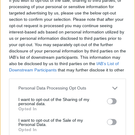
If you wish to opt-out of the sale, sharing to third parties, or
Portfolio
processing of your personal or sensitive information for
2023. március 06. 10:30
targeted advertising by us, please use the below opt-out
section to confirm your selection. Please note that after your
Több mint egy évtizede lépett a színre a fintech,
opt-out request is processed you may continue seeing
interest-based ads based on personal information utilized by
amely nem ígért kevesebbet annál, minthogy
us or personal information disclosed to third parties prior to
örökre megváltoztatja a nemzetközi utalásokat,
your opt-out. You may separately opt-out of the further
és olyan alacsonyra faragja le a pénzküldés díját,
disclosure of your personal information by third parties on the
amennyire csak lehet. A Wise veszélyes ellenfele
IAB’s list of downstream participants. This information may
also be disclosed by us to third parties on the
IAB’s List of
lett a sokszor rejtett költségekkel működő
Downstream Participants
that may further disclose it to other
bankoknak, ráadásul nagyon sok fintech céggel
third parties.
ellentétben nyereségessé tudott válni. Megnéztük,
milyen trükkel kerüli meg a bankokat a már 16
Personal Data Processing Opt Outs
milliós ügyfélbázissal rendelkező fintech, milyen
I want to opt-out of the Sharing of my
personal data.
termékek találhatók meg a kínálatában, illetve,
Opted In
milyen elv alapján árazza be a szolgáltatásait.
I want to opt-out of the Sale of my
Personal Data.
Financial IT 2023Hasonló témákról is szó lesz a Portfolio
Opted In
június 1-jei Financial IT konferenciáján. Regisztráció