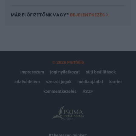
MÁR ELŐFIZETŐNK VAGY?
BEJELENTKEZÉS
© 2026 Portfolio
impresszum
jogi nyilatkozat
süti beállítások
adatvédelem
szerzői jogok
médiaajánlat
karrier
kommentkezelés
ÁSZF
Itt keressen minket: