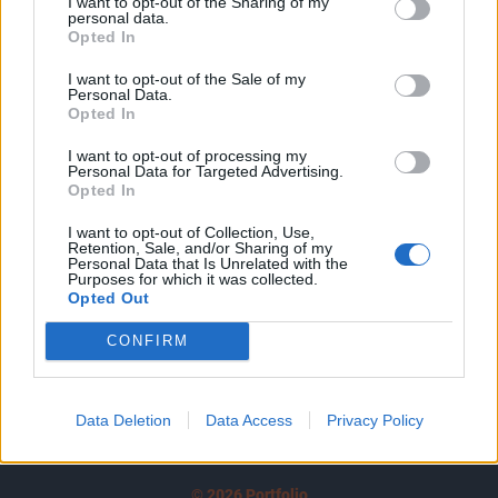
I want to opt-out of the Sharing of my
A keresett cikk a portfolio.hu hírarchívumához
personal data.
tartozik, melynek olvasása előfizetéses
Opted In
regisztrációhoz kötött.
I want to opt-out of the Sale of my
Personal Data.
Az előfizetés a következőket tartalmazza:
Opted In
Portfolio.hu teljes cikkarchívum
I want to opt-out of processing my
Kötéslisták: BÉT elmúlt 2 év napon belüli
Personal Data for Targeted Advertising.
kötéslistái
Opted In
I want to opt-out of Collection, Use,
Előfizetés
Retention, Sale, and/or Sharing of my
Personal Data that Is Unrelated with the
Purposes for which it was collected.
Opted Out
MÁR ELŐFIZETŐNK VAGY?
BEJELENTKEZÉS
CONFIRM
Data Deletion
Data Access
Privacy Policy
© 2026 Portfolio