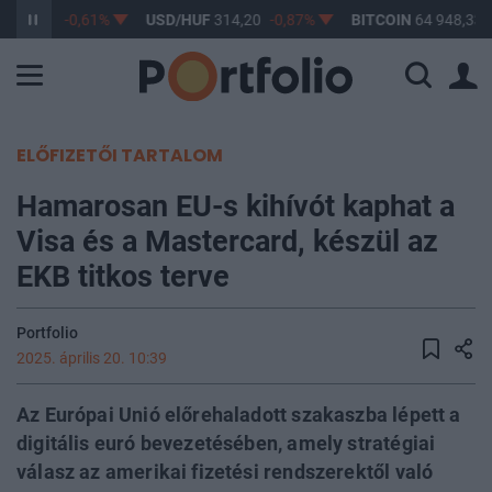
F
363,17
-0,61%
USD/HUF
314,20
-0,87%
BITCOIN
64 948,33
ELŐFIZETŐI TARTALOM
Hamarosan EU-s kihívót kaphat a
Visa és a Mastercard, készül az
EKB titkos terve
Portfolio
2025. április 20. 10:39
Az Európai Unió előrehaladott szakaszba lépett a
digitális euró bevezetésében, amely stratégiai
válasz az amerikai fizetési rendszerektől való