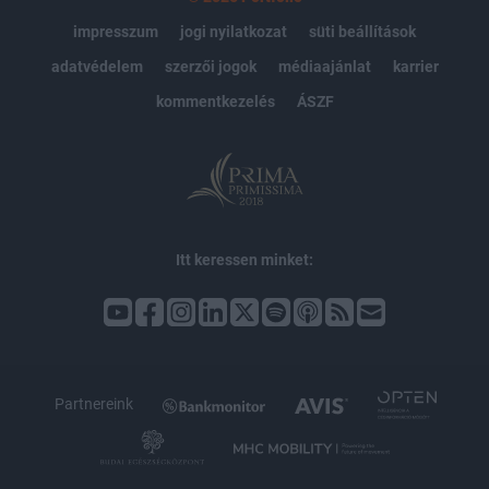
impresszum
jogi nyilatkozat
süti beállítások
adatvédelem
szerzői jogok
médiaajánlat
karrier
kommentkezelés
ÁSZF
Itt keressen minket:
Partnereink