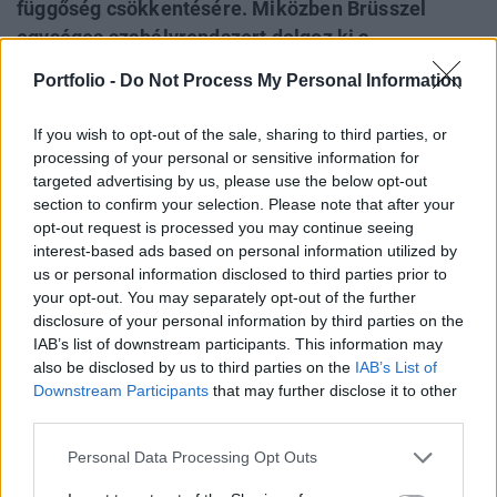
függőség csökkentésére. Miközben Brüsszel
egységes szabályrendszert dolgoz ki a
felhasználásra, Washington a digitális dollár
Portfolio -
Do Not Process My Personal Information
helyett a stablecoinokra koncentrál. A kínai
digitális jüan globális terjeszkedésével szemben
If you wish to opt-out of the sale, sharing to third parties, or
az EKB egyelőre kizárólag európai
processing of your personal or sensitive information for
felhasználásban gondolkodik.
targeted advertising by us, please use the below opt-out
section to confirm your selection. Please note that after your
opt-out request is processed you may continue seeing
Az Európai Unió a digitális euró bevezetésével igyekszik
interest-based ads based on personal information utilized by
csökkenteni függőségét az amerikai fizetési rendszerektől,
us or personal information disclosed to third parties prior to
mint a Visa, Mastercard vagy Apple Pay – számolt be a
your opt-out. You may separately opt-out of the further
L'Express francia lap. Az Európai Központi Bank (EKB)
disclosure of your personal information by third parties on the
2023 novembere óta a digitális euró előkészítő
IAB’s list of downstream participants. This information may
szakaszában dolgozik, célja egy ingyenes, biztonságos és
also be disclosed by us to third parties on the
IAB’s List of
offline is használható központi banki digitális...
Downstream Participants
that may further disclose it to other
third parties.
Personal Data Processing Opt Outs
KEDVES OLVASÓNK!