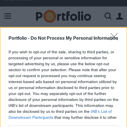
A Paksi Atomerőmű összteljesítménye 226 MW. A Duna vízállá
ELŐFIZETŐI TARTALOM
Portfolio -
Do Not Process My Personal Information
Logisztikai raktárt fejleszt az
If you wish to opt-out of the sale, sharing to third parties, or
Európa Alap
processing of your personal or sensitive information for
targeted advertising by us, please use the below opt-out
section to confirm your selection. Please note that after your
Portfolio
opt-out request is processed you may continue seeing
2002. augusztus 26. 08:44
interest-based ads based on personal information utilized by
us or personal information disclosed to third parties prior to
your opt-out. You may separately opt-out of the further
Újabb, ezúttal kisebb volumenű befektetésről döntött az
disclosure of your personal information by third parties on the
Európa Ingatlanalap, ezúttal a Gödöllő mellett található
IAB’s list of downstream participants. This information may
Szadán, a helyi ipari parkban vásároltak egy 5000 m2-es
also be disclosed by us to third parties on the
IAB’s List of
telket. A területen a CM Expressz szállítmányozó cég
Downstream Participants
that may further disclose it to other
számára épül egy 800 m2-es raktár, amely a későbbiekben
third parties.