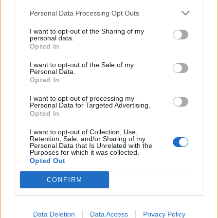
tovább bővíthető. A raktárat a CM Expressz 5 évre bérli. A
Personal Data Processing Opt Outs
beruházás értéke 80 millió...
I want to opt-out of the Sharing of my
personal data.
KEDVES OLVASÓNK!
Opted In
A keresett cikk a portfolio.hu hírarchívumához
I want to opt-out of the Sale of my
Personal Data.
tartozik, melynek olvasása előfizetéses
Opted In
regisztrációhoz kötött.
I want to opt-out of processing my
Az előfizetés a következőket tartalmazza:
Personal Data for Targeted Advertising.
Opted In
Portfolio.hu teljes cikkarchívum
Kötéslisták: BÉT elmúlt 2 év napon belüli
I want to opt-out of Collection, Use,
Retention, Sale, and/or Sharing of my
kötéslistái
Personal Data that Is Unrelated with the
Purposes for which it was collected.
Opted Out
Előfizetés
CONFIRM
MÁR ELŐFIZETŐNK VAGY?
BEJELENTKEZÉS
Data Deletion
Data Access
Privacy Policy