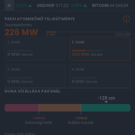
365,49
0,02%
USD/HUF
317,22
0,08%
BITCOIN
64 260,69
-0
PAKSI ATOMERŐMŰ TELJESÍTMÉNYE
Összteljesítmény
226 MW
0 MW
2000 MW
1. blokk
2. blokk
0 MW
226 MW
/ 500 MW
/ 500 MW
3. blokk
4. blokk
0 MW
0 MW
/ 500 MW
/ 500 MW
DUNA VÍZÁLLÁSA PAKSNÁL
-128 cm
-144cm
-134cm
biztonsági határ
leállási küszöb
Forrás: OVF, HAEA