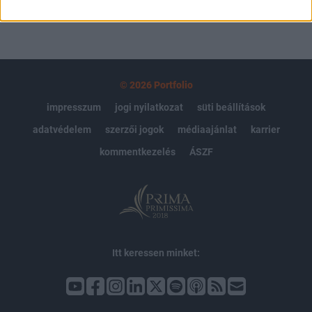
© 2026 Portfolio
impresszum
jogi nyilatkozat
süti beállítások
adatvédelem
szerzői jogok
médiaajánlat
karrier
kommentkezelés
ÁSZF
Itt keressen minket: