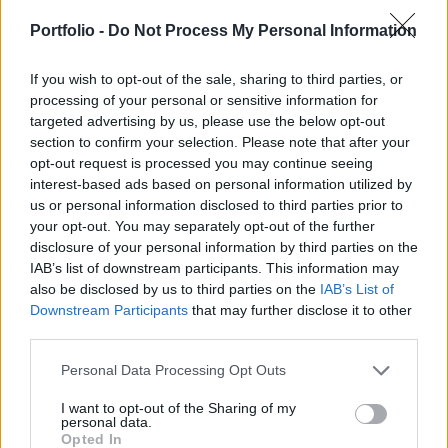
csökkenjen - írja a Magyar Nemzet. A korábbi
rendelkezések szerint erőteljesen csökkent volna
Portfolio -
Do Not Process My Personal Information
a nyugellátás mértéke 2012. szeptemberétől,
azonban erre végül mégsem kerül sor.
If you wish to opt-out of the sale, sharing to third parties, or
processing of your personal or sensitive information for
targeted advertising by us, please use the below opt-out
A kormány kezdeményezi a társadalombiztosítási
section to confirm your selection. Please note that after your
nyugellátásról szóló törvény módosítását, amelynek
opt-out request is processed you may continue seeing
köszönhetően minden rendszeres szociális járadékban
interest-based ads based on personal information utilized by
részesülő özvegy megkapja a járandóságát, vagyis az
us or personal information disclosed to third parties prior to
előzetes híresztelésekkel ellentétben nem csökken az
your opt-out. You may separately opt-out of the further
özvegyi nyugdíj. A korábbi átmeneti rendelkezések szerint
disclosure of your personal information by third parties on the
idén szeptembertől megváltozott volna az ellátásuk...
IAB’s list of downstream participants. This information may
also be disclosed by us to third parties on the
IAB’s List of
Downstream Participants
that may further disclose it to other
KEDVES OLVASÓNK!
third parties.
A keresett cikk a portfolio.hu hírarchívumához
Personal Data Processing Opt Outs
tartozik, melynek olvasása előfizetéses
I want to opt-out of the Sharing of my
regisztrációhoz kötött.
personal data.
Opted In