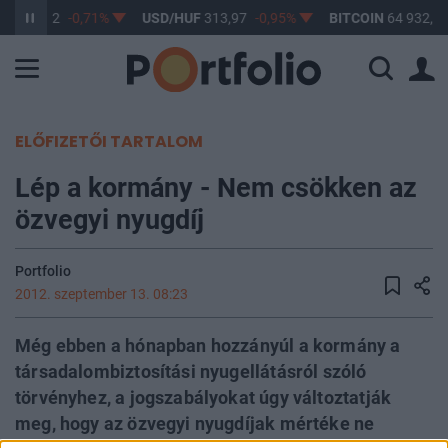
UF
362,82
-0,71%
USD/HUF
313,97
-0,95%
BITCOIN
64 932,27
ELŐFIZETŐI TARTALOM
Lép a kormány - Nem csökken az
özvegyi nyugdíj
Portfolio
2012. szeptember 13. 08:23
Még ebben a hónapban hozzányúl a kormány a
társadalombiztosítási nyugellátásról szóló
törvényhez, a jogszabályokat úgy változtatják
meg, hogy az özvegyi nyugdíjak mértéke ne