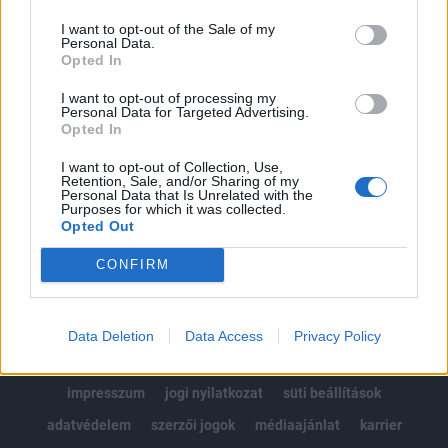
Az előfizetés a következőket tartalmazza:
I want to opt-out of the Sale of my
Portfolio.hu teljes cikkarchívum
Personal Data.
Kötéslisták: BÉT elmúlt 2 év napon belüli
Opted In
kötéslistái
I want to opt-out of processing my
Personal Data for Targeted Advertising.
Opted In
Előfizetés
I want to opt-out of Collection, Use,
Retention, Sale, and/or Sharing of my
Personal Data that Is Unrelated with the
MÁR ELŐFIZETŐNK VAGY?
BEJELENTKEZÉS
Purposes for which it was collected.
Opted Out
CONFIRM
Data Deletion
Data Access
Privacy Policy
© 2026 Portfolio
impresszum
jogi nyilatkozat
süti beállítások
adatvédelem
szerzői jogok
médiaajánlat
karrier