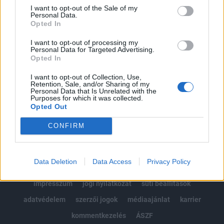
Portfolio.hu teljes cikkarchívum
I want to opt-out of the Sale of my
Personal Data.
Kötéslisták: BÉT elmúlt 2 év napon belüli
Opted In
kötéslistái
I want to opt-out of processing my
Personal Data for Targeted Advertising.
Előfizetés
Opted In
I want to opt-out of Collection, Use,
Retention, Sale, and/or Sharing of my
MÁR ELŐFIZETŐNK VAGY?
BEJELENTKEZÉS
Personal Data that Is Unrelated with the
Purposes for which it was collected.
Opted Out
CONFIRM
Data Deletion
Data Access
Privacy Policy
© 2026 Portfolio
impresszum
jogi nyilatkozat
süti beállítások
adatvédelem
szerzői jogok
médiaajánlat
karrier
kommentkezelés
ÁSZF