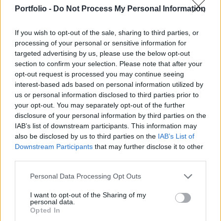
megreformálásának szükségességét. A Twitter
Portfolio -
Do Not Process My Personal Information
részvénye több mint 20 százalékos pluszban
indíthatja a mai kereskedést.
If you wish to opt-out of the sale, sharing to third parties, or
processing of your personal or sensitive information for
Portfolio Investment Day 2026Október 21-én jön a Portfolio
targeted advertising by us, please use the below opt-out
Investment Day 2026, ahol a piac vezető szakértőivel
section to confirm your selection. Please note that after your
keressük a választ a befektetőket leginkább foglalkoztató
opt-out request is processed you may continue seeing
kérdésekre. Meddig tarthat az AI-rali, kik lehetnek a
interest-based ads based on personal information utilized by
us or personal information disclosed to third parties prior to
következő évek nyertesei, mire számíthatunk a részvény-,
your opt-out. You may separately opt-out of the further
kötvény-, nyersanyag- és kriptopiacokon, és hogyan
disclosure of your personal information by third parties on the
érdemes portfóliót építeni egy gyorsan változó...
IAB’s list of downstream participants. This information may
also be disclosed by us to third parties on the
IAB’s List of
Downstream Participants
that may further disclose it to other
KEDVES OLVASÓNK!
third parties.
A keresett cikk a portfolio.hu hírarchívumához
Personal Data Processing Opt Outs
tartozik, melynek olvasása előfizetéses
regisztrációhoz kötött.
I want to opt-out of the Sharing of my
personal data.
Opted In
Az előfizetés a következőket tartalmazza: