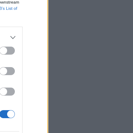
 downstream
B’s List of
ezet jelentős
 gazdasági
 útmutatást adjon a
izetéses