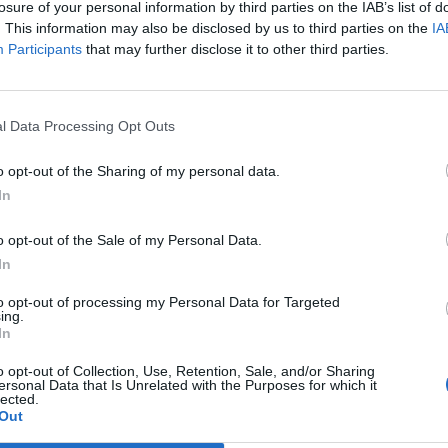
losure of your personal information by third parties on the IAB’s list of
ta meg a Cnbc.
. This information may also be disclosed by us to third parties on the
IA
Participants
that may further disclose it to other third parties.
 vállalkozások 2026A magyar gazdasági és finanszírozási körny
eresztül, ismét az alkalmazkodás kényszere elé állítva a hazai
reagálva a Portfolio új konferenciájának célja, hogy gyakorlati
knak az előttük álló gazdasági és működési kihívások...
l Data Processing Opt Outs
o opt-out of the Sharing of my personal data.
ASÓNK!
In
a portfolio.hu hírarchívumához tartozik, melynek olvasása előf
o opt-out of the Sale of my Personal Data.
ötött.
In
övetkezőket tartalmazza:
to opt-out of processing my Personal Data for Targeted
 teljes cikkarchívum
ing.
In
 BÉT elmúlt 2 év napon belüli
o opt-out of Collection, Use, Retention, Sale, and/or Sharing
ersonal Data that Is Unrelated with the Purposes for which it
lected.
Előfizetés
Out