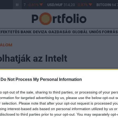
UR/HUF
363,17
-0,61%
USD/HUF
314,20
-0,87%
BITCOIN
64 7
EFEKTETÉS
BANK
DEVIZA
GAZDASÁG
GLOBÁL
UNIÓS FORRÁ
TALOM
lhatják az Intelt
-
Do Not Process My Personal Information
5
to opt-out of the sale, sharing to third parties, or processing of your per
yártó óriás, az Intel körül egyre több pletyka kering a 
formation for targeted advertising by us, please use the below opt-out s
rlásáról vagy felosztásáról. A cég két fő riválisa, a Ta
r selection. Please note that after your opt-out request is processed y
nufacturing (TSMC) és a Broadcom is fontolgatja a le
eing interest-based ads based on personal information utilized by us or
ek akár az ikonikus amerikai vállalat kettéválasztásáh
disclosed to third parties prior to your opt-out. You may separately opt-