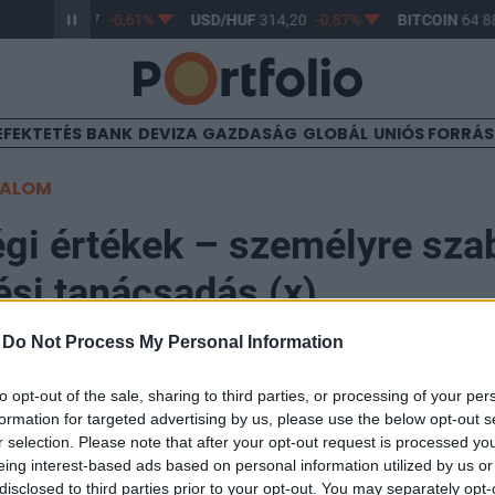
R/HUF
363,17
-0,61%
USD/HUF
314,20
-0,87%
BITCOIN
64 88
EFEKTETÉS
BANK
DEVIZA
GAZDASÁG
GLOBÁL
UNIÓS FORRÁ
TALOM
régi értékek – személyre sza
ési tanácsadás (x)
-
Do Not Process My Personal Information
to opt-out of the sale, sharing to third parties, or processing of your per
formation for targeted advertising by us, please use the below opt-out s
 de a tőlünk megszokott szakmai alapossággal segítün
r selection. Please note that after your opt-out request is processed y
k útvesztőjében. A Portfolio Investment Services ne
eing interest-based ads based on personal information utilized by us or
disclosed to third parties prior to your opt-out. You may separately opt-