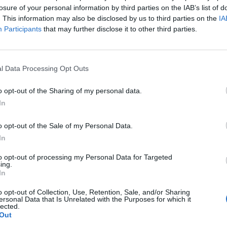
ltatás – egy új szemléletmód, ahol végre valóban Te v
losure of your personal information by third parties on the IAB’s list of
. This information may also be disclosed by us to third parties on the
IA
Participants
that may further disclose it to other third parties.
t Day 2026Október 21-én jön a Portfolio Investment Day 2026, a
k a választ a befektetőket leginkább foglalkoztató kérdésekre. M
 következő évek nyertesei, mire számíthatunk a részvény-, kötvény
l Data Processing Opt Outs
ogyan érdemes portfóliót építeni egy gyorsan változó...
o opt-out of the Sharing of my personal data.
In
ASÓNK!
a portfolio.hu hírarchívumához tartozik, melynek olvasása előf
o opt-out of the Sale of my Personal Data.
ötött.
In
övetkezőket tartalmazza:
to opt-out of processing my Personal Data for Targeted
ing.
 teljes cikkarchívum
In
 BÉT elmúlt 2 év napon belüli
o opt-out of Collection, Use, Retention, Sale, and/or Sharing
ersonal Data that Is Unrelated with the Purposes for which it
lected.
Out
Előfizetés