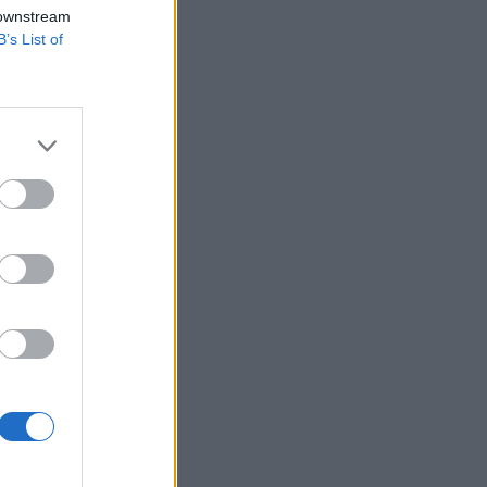
agy a
 downstream
B’s List of
hol a piac vezető
eddig tarthat az AI-
-, nyersanyag- és
izetéses