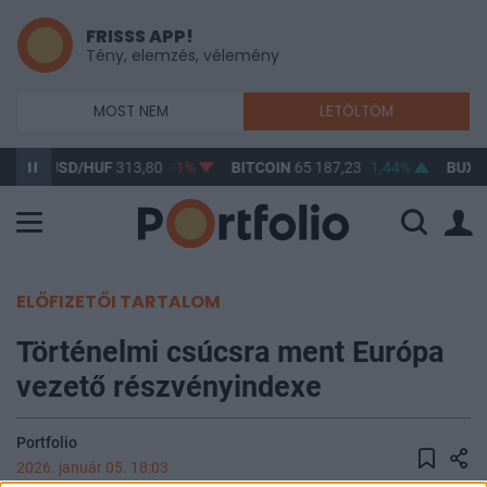
FRISSS APP!
Tény, elemzés, vélemény
MOST NEM
LETÖLTÖM
3%
USD/HUF
313,80
-1%
BITCOIN
65 187,23
1,44%
BUX
1
ELŐFIZETŐI TARTALOM
Történelmi csúcsra ment Európa
vezető részvényindexe
Portfolio
2026. január 05. 18:03