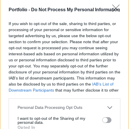
Történelmi csúcsot ért el ma a STOXX 600, miután
Portfolio -
Do Not Process My Personal Information
az irányadó európai részvényindex először lépte
If you wish to opt-out of the sale, sharing to third parties, or
át a 600 pontos határt.
processing of your personal or sensitive information for
targeted advertising by us, please use the below opt-out
Portfolio Investment Day 2026Október 21-én jön a Portfolio
section to confirm your selection. Please note that after your
Investment Day 2026, ahol a piac vezető szakértőivel
opt-out request is processed you may continue seeing
keressük a választ a befektetőket leginkább foglalkoztató
interest-based ads based on personal information utilized by
kérdésekre. Meddig tarthat az AI-rali, kik lehetnek a
us or personal information disclosed to third parties prior to
következő évek nyertesei, mire számíthatunk a részvény-,
your opt-out. You may separately opt-out of the further
kötvény-, nyersanyag- és kriptopiacokon, és hogyan
disclosure of your personal information by third parties on the
IAB’s list of downstream participants. This information may
érdemes portfóliót építeni egy gyorsan változó...
also be disclosed by us to third parties on the
IAB’s List of
Downstream Participants
that may further disclose it to other
third parties.
KEDVES OLVASÓNK!
A keresett cikk a portfolio.hu hírarchívumához
Personal Data Processing Opt Outs
tartozik, melynek olvasása előfizetéses
I want to opt-out of the Sharing of my
regisztrációhoz kötött.
personal data.
Opted In