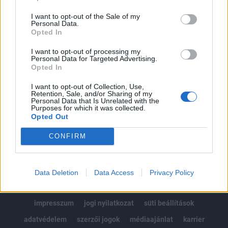
Az előfizetés a következőket tartalmazza:
I want to opt-out of the Sale of my
Portfolio.hu teljes cikkarchívum
Personal Data.
Kötéslisták: BÉT elmúlt 2 év napon belüli
Opted In
kötéslistái
I want to opt-out of processing my
Personal Data for Targeted Advertising.
Opted In
Előfizetés
I want to opt-out of Collection, Use,
Retention, Sale, and/or Sharing of my
Personal Data that Is Unrelated with the
MÁR ELŐFIZETŐNK VAGY?
BEJELENTKEZÉS
Purposes for which it was collected.
Opted Out
CONFIRM
Data Deletion
Data Access
Privacy Policy
© 2026 Portfolio
impresszum
jogi nyilatkozat
süti beállítások
adatvédelem
szerzői jogok
médiaajánlat
karrier