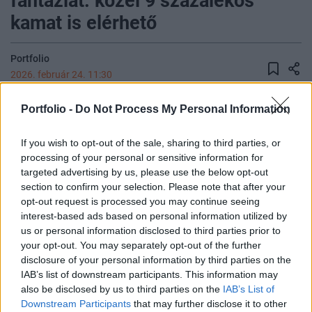
fantáziát: közel 9 százalékos
kamat is elérhető
Portfolio
2026. február 24. 11:30
Portfolio -
Do Not Process My Personal Information
2026-ban továbbra is erős volatilitás várható a
tőkepiacokon, ezért a kötvénypiacokon érdemes
If you wish to opt-out of the sale, sharing to third parties, or
lehet olyan vállalati kötvényeket vagy
processing of your personal or sensitive information for
állampapírokat választani, melyek befektetésre
targeted advertising by us, please use the below opt-out
ajánlott hitelminősítéssel és jó likviditással
section to confirm your selection. Please note that after your
rendelkeznek – írja az SPB. A társaság továbbra is
opt-out request is processed you may continue seeing
interest-based ads based on personal information utilized by
előnyben részesíti azokat a hosszú lejáratú
us or personal information disclosed to third parties prior to
vállalati kötvényeket, amelyek kibocsátói
your opt-out. You may separately opt-out of the further
várhatóan egy esetleges recessziós környezetben
disclosure of your personal information by third parties on the
is fenntarthatóan és profitábilisan működnek.
IAB’s list of downstream participants. This information may
also be disclosed by us to third parties on the
IAB’s List of
Portfolio Investment Day 2026Október 21-én jön a Portfolio
Downstream Participants
that may further disclose it to other