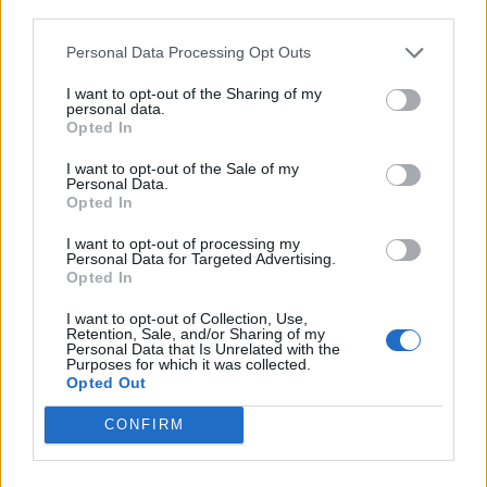
third parties.
Investment Day 2026, ahol a piac vezető szakértőivel
keressük a választ a befektetőket leginkább foglalkoztató
Personal Data Processing Opt Outs
kérdésekre. Meddig tarthat az AI-rali, kik lehetnek a
következő évek nyertesei, mire számíthatunk a részvény-,
I want to opt-out of the Sharing of my
personal data.
kötvény-, nyersanyag- és kriptopiacokon, és hogyan
Opted In
érdemes portfóliót építeni egy gyorsan változó...
I want to opt-out of the Sale of my
Personal Data.
Opted In
KEDVES OLVASÓNK!
I want to opt-out of processing my
A keresett cikk a portfolio.hu hírarchívumához
Personal Data for Targeted Advertising.
Opted In
tartozik, melynek olvasása előfizetéses
regisztrációhoz kötött.
I want to opt-out of Collection, Use,
Retention, Sale, and/or Sharing of my
Az előfizetés a következőket tartalmazza:
Personal Data that Is Unrelated with the
Purposes for which it was collected.
Portfolio.hu teljes cikkarchívum
Opted Out
Kötéslisták: BÉT elmúlt 2 év napon belüli
CONFIRM
kötéslistái
Előfizetés