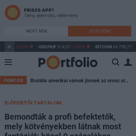
FRISSS APP!
Tény, elemzés, vélemény
MOST NEM
LETÖLTÖM
363,47
-0,53%
USD/HUF
314,37
-0,82%
BITCOIN
64 758,27
0
FONTOS
Brutális amerikai vámok jönnek az orosz olaj miatt, Magyarország is aggódhat
ELŐFIZETŐI TARTALOM
Bemondták a profi befektetők,
mely kötvényekben látnak most