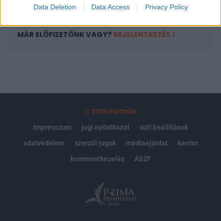
Data Deletion
Data Access
Privacy Policy
MÁR ELŐFIZETŐNK VAGY?
BEJELENTKEZÉS
© 2026 Portfolio
impresszum
jogi nyilatkozat
süti beállítások
adatvédelem
szerzői jogok
médiaajánlat
karrier
kommentkezelés
ÁSZF