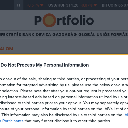
R/HUF
363,17
-0,61%
USD/HUF
314,20
-0,87%
BITCOIN
65 07
EFEKTETÉS
BANK
DEVIZA
GAZDASÁG
GLOBÁL
UNIÓS FORRÁ
TALOM
chmark
-
Do Not Process My Personal Information
to opt-out of the sale, sharing to third parties, or processing of your per
formation for targeted advertising by us, please use the below opt-out s
r selection. Please note that after your opt-out request is processed y
eing interest-based ads based on personal information utilized by us or
 referenciahozamok alig változtak a hét utolsó napján. Egyedül
disclosed to third parties prior to your opt-out. You may separately opt-
jelentősen a referenciahozam. A jövő héten az ÁKK három diszkon
losure of your personal information by third parties on the IAB’s list of
 összesen 49 mrd Ft értékben. 3 hónap 14.93% 6 hónap 14.91% 1
. This information may also be disclosed by us to third parties on the
IA
5 év 11.70% 10 év 9.76%A jelen írás nem minősül befektetési...
Participants
that may further disclose it to other third parties.