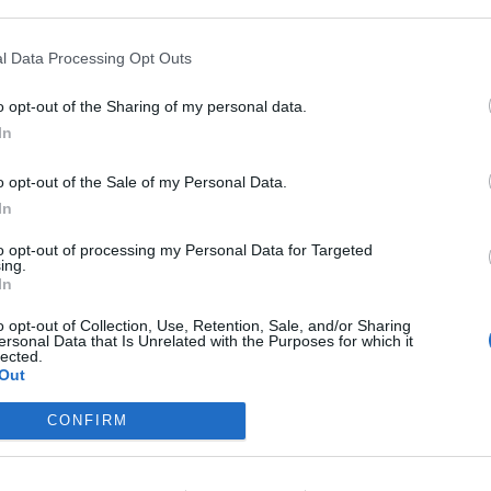
ASÓNK!
l Data Processing Opt Outs
a portfolio.hu hírarchívumához tartozik, melynek olvasása előf
o opt-out of the Sharing of my personal data.
ötött.
In
övetkezőket tartalmazza:
 teljes cikkarchívum
o opt-out of the Sale of my Personal Data.
 BÉT elmúlt 2 év napon belüli
In
to opt-out of processing my Personal Data for Targeted
ing.
In
Előfizetés
o opt-out of Collection, Use, Retention, Sale, and/or Sharing
ersonal Data that Is Unrelated with the Purposes for which it
lected.
NK VAGY?
BEJELENTKEZÉS
Out
CONFIRM