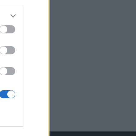
izetéses