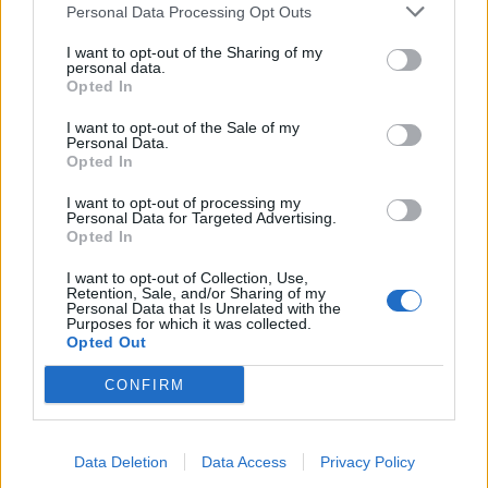
Personal Data Processing Opt Outs
I want to opt-out of the Sharing of my
KEDVES OLVASÓNK!
personal data.
Opted In
A keresett cikk a portfolio.hu hírarchívumához
I want to opt-out of the Sale of my
tartozik, melynek olvasása előfizetéses
Personal Data.
regisztrációhoz kötött.
Opted In
Az előfizetés a következőket tartalmazza:
I want to opt-out of processing my
Personal Data for Targeted Advertising.
Portfolio.hu teljes cikkarchívum
Opted In
Kötéslisták: BÉT elmúlt 2 év napon belüli
I want to opt-out of Collection, Use,
kötéslistái
Retention, Sale, and/or Sharing of my
Personal Data that Is Unrelated with the
Purposes for which it was collected.
Előfizetés
Opted Out
CONFIRM
MÁR ELŐFIZETŐNK VAGY?
BEJELENTKEZÉS
Data Deletion
Data Access
Privacy Policy