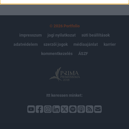
© 2026 Portfolio
impresszum
jogi nyilatkozat
süti beállítások
adatvédelem
szerzői jogok
médiaajánlat
karrier
kommentkezelés
ÁSZF
Itt keressen minket: