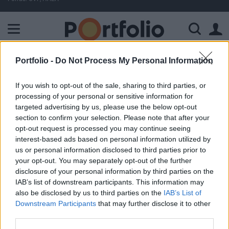
A Paksi Atomerőmű összteljesítménye 224 MW. A Duna vízállá
Portfolio -
Do Not Process My Personal Information
ELŐFIZETŐI TARTALOM
If you wish to opt-out of the sale, sharing to third parties, or
Csendesen indult a hét
processing of your personal or sensitive information for
targeted advertising by us, please use the below opt-out
Portfolio
section to confirm your selection. Please note that after your
2000. június 19. 10:34
opt-out request is processed you may continue seeing
interest-based ads based on personal information utilized by
us or personal information disclosed to third parties prior to
Az érdektelenség jellemzi a másodlagos állampapírpiacot,
your opt-out. You may separately opt-out of the further
a kötvények pénteki jegyzéseiben kialakult
disclosure of your personal information by third parties on the
hozamszintekhez képest nincs jelentôs eltérés.Ma délelôtt
IAB’s list of downstream participants. This information may
ismét 3 hónapos aukciót tart az MNB. A hozamszint a már
also be disclosed by us to third parties on the
IAB’s List of
megszokott 10.78-10.80 % körül várható.A forint relatív
Downstream Participants
that may further disclose it to other
helyzete az intervenciós sávban -2.1%-ra van a centrumtól,
third parties.
mely megegyezik a pénteki záróértékkel.A...