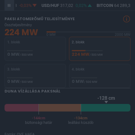
F
365,28
-0,03%
USD/HUF
317,02
0,02%
BITCOIN
64 289,33
PAKSI ATOMERŐMŰ TELJESÍTMÉNYE
Összteljesítmény
224 MW
0 MW
2000 MW
1. blokk
2. blokk
0 MW
224 MW
/ 500 MW
/ 500 MW
3. blokk
4. blokk
0 MW
0 MW
/ 500 MW
/ 500 MW
DUNA VÍZÁLLÁSA PAKSNÁL
-128 cm
-144cm
-134cm
biztonsági határ
leállási küszöb
Forrás: OVF, HAEA