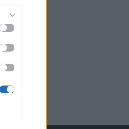
izetéses