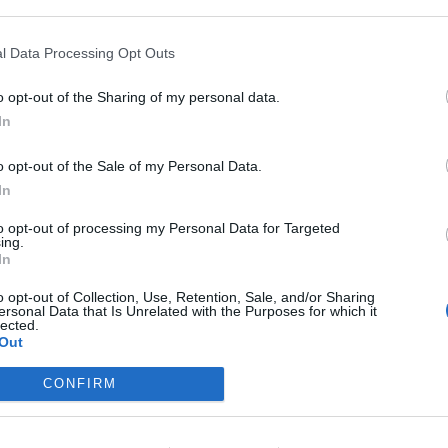
ASÓNK!
l Data Processing Opt Outs
a portfolio.hu hírarchívumához tartozik, melynek olvasása előf
o opt-out of the Sharing of my personal data.
ötött.
In
övetkezőket tartalmazza:
 teljes cikkarchívum
o opt-out of the Sale of my Personal Data.
 BÉT elmúlt 2 év napon belüli
In
to opt-out of processing my Personal Data for Targeted
ing.
In
Előfizetés
o opt-out of Collection, Use, Retention, Sale, and/or Sharing
ersonal Data that Is Unrelated with the Purposes for which it
lected.
NK VAGY?
BEJELENTKEZÉS
Out
CONFIRM