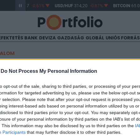
R/HUF
363,17
-0,61%
USD/HUF
314,20
-0,87%
BITCOIN
65 0
EFEKTETÉS
BANK
DEVIZA
GAZDASÁG
GLOBÁL
UNIÓS FORRÁ
TALOM
p-os hozamesés
-
Do Not Process My Personal Information
to opt-out of the sale, sharing to third parties, or processing of your per
formation for targeted advertising by us, please use the below opt-out s
:25
r selection. Please note that after your opt-out request is processed y
eing interest-based ads based on personal information utilized by us or
 jellemezte a mai napon mind az aukciókat, mind a másodlagos
disclosed to third parties prior to your opt-out. You may separately opt-
örbe teljes szakaszán számottevő volt, a legnagyobb mértékbe
losure of your personal information by third parties on the IAB’s list of
bp-tal. Az 1 évig terjedő szakaszon 10-22 bp-tal mérséklődtek a
. This information may also be disclosed by us to third parties on the
IA
p volt a csökkenés. A hozamesés mögött részben a viszonylag szűk
Participants
that may further disclose it to other third parties.