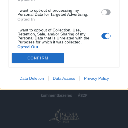
Előfizetés
I want to opt-out of processing my
Personal Data for Targeted Advertising.
Opted In
MÁR ELŐFIZETŐNK VAGY?
BEJELENTKEZÉS
I want to opt-out of Collection, Use,
Retention, Sale, and/or Sharing of my
Personal Data that Is Unrelated with the
Purposes for which it was collected.
Opted Out
CONFIRM
© 2026 Portfolio
impresszum
jogi nyilatkozat
süti beállítások
Data Deletion
Data Access
Privacy Policy
adatvédelem
szerzői jogok
médiaajánlat
karrier
kommentkezelés
ÁSZF