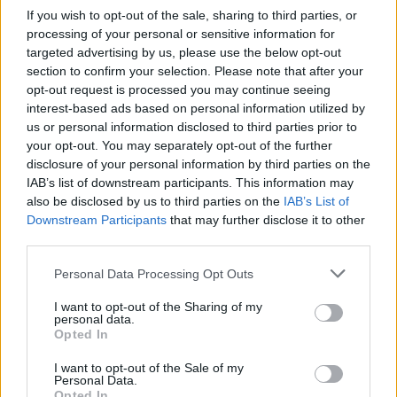
Az állampapírpiacon a délelőtt folyamán csendes
If you wish to opt-out of the sale, sharing to third parties, or
kereskedés folyt, a hozamok a tegnapi szintekhez képest
processing of your personal or sensitive information for
gyakorlatilag nem változtak. A nap további részében sem
targeted advertising by us, please use the below opt-out
várható jelentősebb aktivitás, a piac a holnapi 15 éves
section to confirm your selection. Please note that after your
kötvény aukcióra készül. Az O/N kamatok nem mozdultak
opt-out request is processed you may continue seeing
el a tegnapi szintekről (9.95/10.45%). A forint a tegnapi
interest-based ads based on personal information utilized by
zárószint közelében nyitott (-9.70%), a délelőtt...
us or personal information disclosed to third parties prior to
your opt-out. You may separately opt-out of the further
disclosure of your personal information by third parties on the
KEDVES OLVASÓNK!
IAB’s list of downstream participants. This information may
also be disclosed by us to third parties on the
IAB’s List of
A keresett cikk a portfolio.hu hírarchívumához
Downstream Participants
that may further disclose it to other
tartozik, melynek olvasása előfizetéses
third parties.
regisztrációhoz kötött.
Personal Data Processing Opt Outs
Az előfizetés a következőket tartalmazza:
I want to opt-out of the Sharing of my
Portfolio.hu teljes cikkarchívum
personal data.
Opted In
Kötéslisták: BÉT elmúlt 2 év napon belüli
kötéslistái
I want to opt-out of the Sale of my
Personal Data.
Opted In